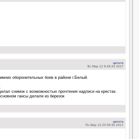
цитата
Вс Мар 12 8:49:43 2017
имних оборонительных боев в районе г.Белый.
;
 делал снимок с возможностью прочтения надписи на крестах.
основном гансы делали из березок
цитата
Пн Мар 13 20:58:35 2017