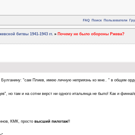
FAQ
Поиск
Пользователи
Гр
евской битвы 1941-1943 гг.
»
Почему не было обороны Ржева?
е Булганину: "сам Плиев, имею личную неприязнь ко мне.. " в общем ор
в", но там и на сотни верст ни одного итальянца не было! Как и финна/в
нов, КМК, просто
высший пилотаж
!!
n".