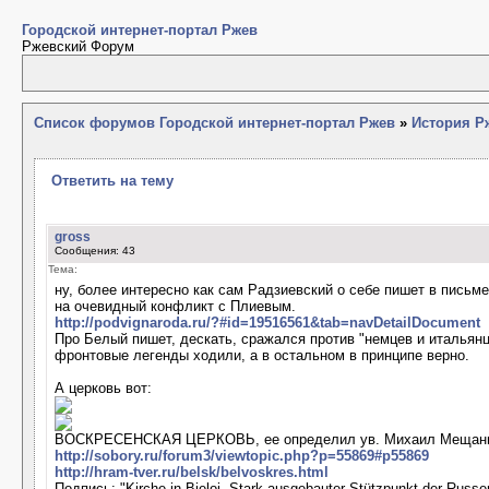
Городской интернет-портал Ржев
Ржевский Форум
Список форумов Городской интернет-портал Ржев
»
История Рж
Ответить на тему
gross
Сообщения: 43
Тема:
ну, более интересно как сам Радзиевский о себе пишет в письм
на очевидный конфликт с Плиевым.
http://podvignaroda.ru/?#id=19516561&tab=navDetailDocument
Про Белый пишет, дескать, сражался против "немцев и итальянце
фронтовые легенды ходили, а в остальном в принципе верно.
А церковь вот:
ВОСКРЕСЕНСКАЯ ЦЕРКОВЬ, ее определил ув. Михаил Мещани
http://sobory.ru/forum3/viewtopic.php?p=55869#p55869
http://hram-tver.ru/belsk/belvoskres.html
Подпись: "Kirche in Bjeloj. Stark ausgebauter Stützpunkt der Russe