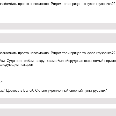
разбомбить просто невозможно. Рядом толи прицеп то кузов грузовика??
разбомбить просто невозможно. Рядом толи прицеп то кузов грузовика??
ейки. Судя по столбам, вокруг храма был оборудован охраняемый перим
последующим пожаром
n".
ак:" Церковь в Белой. Сильно укрепленный опорный пункт русских"