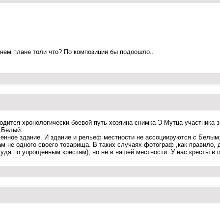
днем плане толи что? По композиции бы подоошло..
одится хронологически боевой путь хозяина снимка Э Мутца-участника з
г.Белый:
енное здание. И здание и рельеф местности не ассоциируются с Белым
ам не одного своего товарища. В таких случаях фотограф ,как правило,
удя по упрощенным крестам), но не в нашей местности. У нас кресты в 