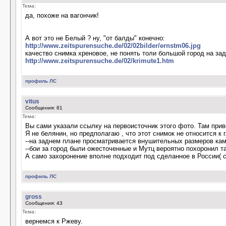
Тема:
да, похоже на вагончик!
А вот это не Белый ? ну, "от балды" конечно:
http://www.zeitspurensuche.de/02/02bilder/ernstm06.jpg
качество снимка хреновое, не понять толи большой город на за
http://www.zeitspurensuche.de/02/krimute1.htm
профиль
ЛС
vitus
Сообщения: 81
Тема:
Вы сами указали ссылку на первоисточник этого фото. Там прив
Я не белянин, но предполагаю , что этот снимок не относится к 
--на заднем плане просматривается внушительных размеров кам
--бои за город были ожесточенные и Мутц вероятно похоронил т
А само захоронение вполне подходит под сделанное в России( с
профиль
ЛС
gross
Сообщения: 43
Тема:
вернемся к Ржеву.