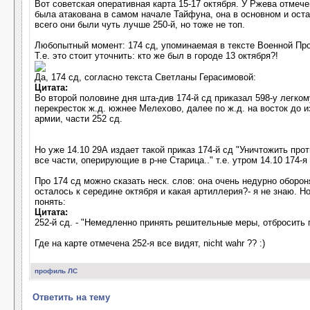
Вот советская оперативная карта 15-17 октября. У Ржева отмеч
была атакована в самом начале Тайфуна, она в основном и оста
всего они были чуть лучше 250-й, но тоже не топ.
Любопытный момент: 174 сд, упоминаемая в тексте Военной Проку
Т.е. это стоит уточнить: кто же был в городе 13 октября?!
Да, 174 сд, согласно текста Светланы Герасимовой:
Цитата:
Во второй половине дня шта-див 174-й сд приказал 598-у легком
перекресток ж.д. южнее Мелехово, далее по ж.д. на восток до и
армии, части 252 сд.
Но уже 14.10 29А издает такой приказ 174-й сд "Уничтожить про
все части, оперирующие в р-не Старица.." т.е. утром 14.10 174
Про 174 сд можно сказать неск. слов: она очень недурно оборо
осталось к середине октября и какая артиллерия?- я не знаю. Н
понять:
Цитата:
252-й сд. - "Немедленно принять решительные меры, отбросить 
Где на карте отмечена 252-я все видят, nicht wahr ?? :)
профиль
ЛС
Ответить на тему