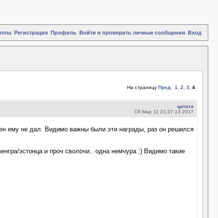
уппы
Регистрация
Профиль
Войти и проверить личные сообщения
Вход
На страницу
Пред.
1
,
2
,
3
,
4
цитата
Сб Мар 11 21:37:13 2017
ден ему не дал. Видимо важны были эти награды, раз он решился
енгра/эстонца и проч сволочи.. одна немчура :) Видимо такие