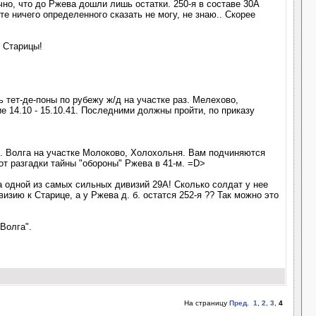
чно, что до Ржева дошли лишь остатки. 250-я в составе 30А
е ничего определенного сказать не могу, не знаю.. Скорее
у Старицы!
ь тет-де-поны по рубежу ж/д на участке раз. Мелехово,
е 14.10 - 15.10.41. Последними должны пройти, по приказу
. р. Волга на участке Молоково, Холохольня. Вам подчиняются
 от разгадки тайны "обороны" Ржева в 41-м. =D>
а одной из самых сильных дивизий 29А! Сколько солдат у нее
зию к Старице, а у Ржева д. б. остатся 252-я ?? Так можно это
Волга".
На страницу
Пред.
1
,
2
,
3
,
4