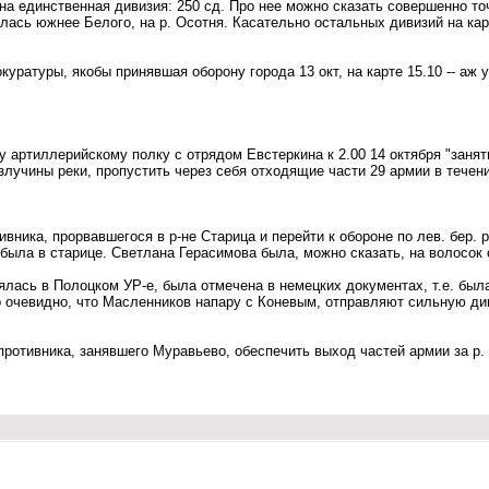
ена единственная дивизия: 250 сд. Про нее можно сказать совершенно то
лась южнее Белого, на р. Осотня. Касательно остальных дивизий на карт
ратуры, якобы принявшая оборону города 13 окт, на карте 15.10 -- аж 
у артиллерийскому полку с отрядом Евстеркина к 2.00 14 октября "занят
злучины реки, пропустить через себя отходящие части 29 армии в течени
тивника, прорвавшегося в р-не Старица и перейти к обороне по лев. бер
-я была в старице. Светлана Герасимова была, можно сказать, на волосок
нялась в Полоцком УР-е, была отмечена в немецких документах, т.е. был
о очевидно, что Масленников напару с Коневым, отправляют сильную диви
противника, занявшего Муравьево, обеспечить выход частей армии за р. 