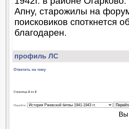
1942г. в районе Огарково.
Апну, старожилы на форум
поисковиков споткнется о
благодарен.
профиль
ЛС
Ответить на тему
Страница
2
из
2
Перейти:
В