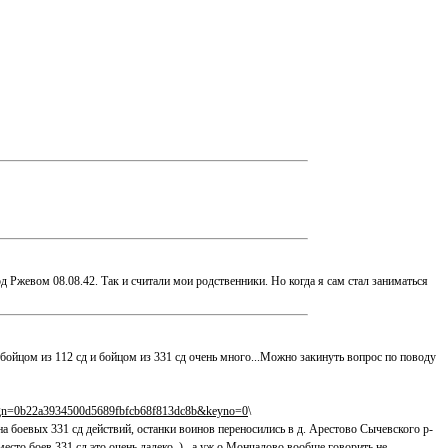
д Ржевом 08.08.42. Так и считали мои родственники. Но когда я сам стал заниматься
 бойцом из 112 сд и бойцом из 331 сд очень много...Можно закинуть вопрос по поводу
ign=0b22a3934500d5689fbfcb68f813dc8b&keyno=0
\
на боевых 331 сд действий, останки воинов переносились в д. Арестово Сычевского р-
место боев 331 сд это очень далеко..) ..а уж о Мончалово вообще говорить не