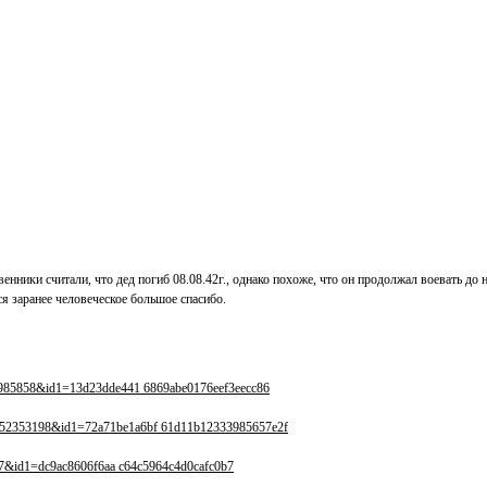
енники считали, что дед погиб 08.08.42г., однако похоже, что он продолжал воевать до 
я заранее человеческое большое спасибо.
404985858&id1=13d23dde441 6869abe0176eef3eecc86
?id=52353198&id1=72a71be1a6bf 61d11b12333985657e2f
627&id1=dc9ac8606f6aa c64c5964c4d0cafc0b7