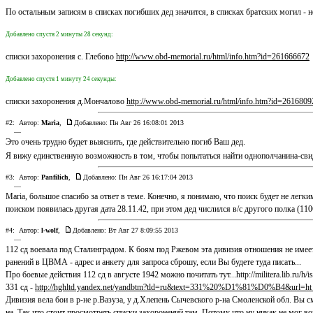
По остальным записям в списках погибших дед значится, в списках братских могил - 
Добавлено спустя 2 минуты 28 секунд:
списки захоронения с. Глебово
http://www.obd-memorial.ru/html/info.htm?id=261666672
Добавлено спустя 1 минуту 24 секунды:
списки захоронения д.Мончалово
http://www.obd-memorial.ru/html/info.htm?id=2616809
#2:
Автор:
Maria
,
Добавлено: Пн Авг 26 16:08:01 2013
—
Это очень трудно будет выяснить, где действительно погиб Ваш дед.
Я вижу единственную возможность в том, чтобы попытаться найти однополчанина-свид
#3:
Автор:
Panfilich
,
Добавлено: Пн Авг 26 16:17:04 2013
—
Maria, большое спасибо за ответ в теме. Конечно, я понимаю, что поиск будет не лег
поиском появилась другая дата 28.11.42, при этом дед числился в/с другого полка (11
#4:
Автор:
l-wolf
,
Добавлено: Вт Авг 27 8:09:55 2013
—
112 сд воевала под Сталинградом. К боям под Ржевом эта дивизия отношения не имеет.
ранений в ЦВМА - адрес и анкету для запроса сброшу, если Вы будете туда писать...
Про боевые действия 112 сд в августе 1942 можно почитать тут...http://militera.lib.ru/h/i
331 сд -
http://hghltd.yandex.net/yandbtm?tld=ru&text=331%20%D1%81%D0%B4&url=h
Дивизия вела бои в р-не р.Вазуза, у д.Хлепень Сычевского р-на Смоленской обл. Вы см
на..Так что стоит просмотреть списки захоронений там. Потому что ну никак не мог вои