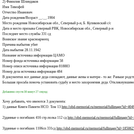
2) Фамилия Шлиндаков
Имя Тимофей
Отчество Иванович
Дата рождения/Возраст __.__.1904
Место рождения Новосибирская обл., Северный р-н, Б. Куликовский с/с
Дата и место призыва Северный РВК, Новосибирская обл., Северный р-н
Последнее место службы 331 сд
Воинское звание красноармеец
Причина выбытия убит
Дата выбытия 28.11.1942
Название источника информации ЦАМО
Номер фонда источника информации 58
Номер описи источника информации 818883
Номер дела источника информации 484
В документах все данные деда совпадают, данные жены и матери - то же. Раньше родств
Большая просьба помочь установить судьбу и место захоронения деда. Откликнувшимс
Добавлено спустя 38 минут 27 секунд:
Хочу добавить, что имеются 3 документа:
1) данные Книги Памяти НСО. Том 13
http://obd-memorial.ru/memorial/fullimage?id=
2)данные о погибших 416 стр.полка 112 сд
http://obd-memorial.ru/memorial/fullimage
3)данные о погибших 1106сп 331сд
http://obd-memorial.ru/memorial/fullimage?id=1850