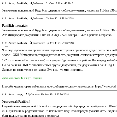
#11:
Автор:
Panfilich
,
Добавлено: Вт Сен 10 11:41:43 2013
—
Уважаемые поисковики! Буду благодарен за любые документы, касаемые 1106сп 331сд в
#12:
Автор:
Panfilich
,
Добавлено: Пн Фев 12 19:59:14 2018
—
Panfilich писал(а):
Уважаемые поисковики! Буду благодарен за любые документы, касаемые 1106сп 331сд в
Ап! Интересуют документы 1106 сп. 331сд 27-29 ноября 1942г. в районе Огарково.
#13:
Автор:
Panfilich
,
Добавлено: Ср Фев 14 21:54:03 2018
—
Что еще удалось за это время найти: первая похоронка пришла на деда с датой гибели 
землей. ОБД Мемориал подтверждает это и есть документ, согласно которого дед служи
1920-х - станица Верхнечирская) — хутор в Суровикинском районе Волгоградской обла
Но по данным ОБД Мемориал есть и другие документы, где дед значится в/с 331сд 1106
Данных по госпиталю я не нашел. Это все, что мне известно...
Добавлено спустя 12 минут 3 секунды:
Просьба модераторам добавить в мое сообщение ссылку на мемориал
https://www.obd-
#14:
Автор:
serge
,
Добавлено: Чт Фев 15 12:20:50 2018
—
Уважаемый Panfilich!
Случай очень интересный. На мой взгляд рядового бойца вряд ли перебросили с Юго-За
ли вы указанных родственников. У погибшего под Сталинградом указана мать Евдокия 
быть полные тезки, родившиеся в один год.