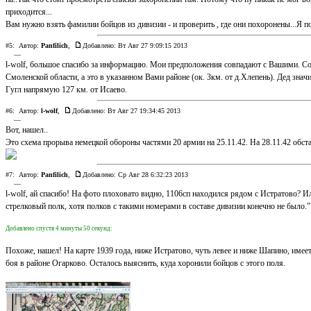
приходится...
Вам нужно взять фамилии бойцов из дивизии - и проверить , где они похоронены...Я пос
#5:
Автор:
Panfilich
,
Добавлено: Вт Авг 27 9:09:15 2013
—
l-wolf, большое спасибо за информацию. Мои предположения совпадают с Вашими. Со
Смоленской области, а это в указанном Вами районе (ок. 3км. от д.Хлепень). Дед знач
Гугл напрямую 127 км. от Исаево.
#6:
Автор:
l-wolf
,
Добавлено: Вт Авг 27 19:34:45 2013
—
Вот, нашел..
Это схема прорыва немецкой обороны частями 20 армии на 25.11.42. На 28.11.42 обста
#7:
Автор:
Panfilich
,
Добавлено: Ср Авг 28 6:32:23 2013
—
l-wolf, ай спасибо! На фото плоховато видно, 1106сп находился рядом с Истратово? И
стрелковый полк, хотя полков с такими номерами в составе дивизии конечно не было."
Добавлено спустя 4 минуты 50 секунд:
Похоже, нашел! На карте 1939 года, ниже Истратово, чуть левее и ниже Шапино, имее
боя в районе Огарково. Осталось выяснить, куда хоронили бойцов с этого поля.