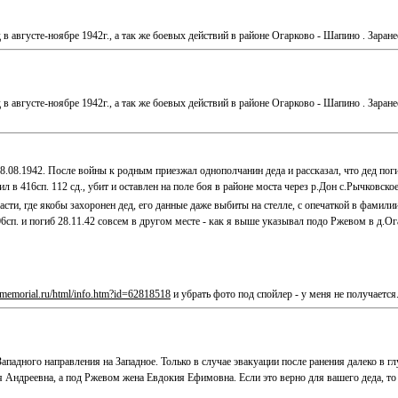
 августе-ноябре 1942г., а так же боевых действий в районе Огарково - Шапино . Заране
 августе-ноябре 1942г., а так же боевых действий в районе Огарково - Шапино . Заране
08.08.1942. После войны к родным приезжал однополчанин деда и рассказал, что дед погиб
л в 416сп. 112 сд., убит и оставлен на поле боя в районе моста через р.Дон с.Рычковс
сти, где якобы захоронен дед, его данные даже выбиты на стелле, с опечаткой в фамил
сп. и погиб 28.11.42 совсем в другом месте - как я выше указывал подо Ржевом в д.Ога
memorial.ru/html/info.htm?id=62818518
и убрать фото под спойлер - у меня не получается
падного направления на Западное. Только в случае эвакуации после ранения далеко в глу
Андреевна, а под Ржевом жена Евдокия Ефимовна. Если это верно для вашего деда, то та