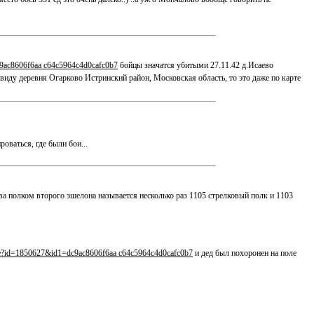
c9ac8606f6aa c64c5964c4d0cafc0b7
бойцы значатся убитыми 27.11.42 д.Исаево
 ввиду деревня Огарково Истринский район, Московская область, то это даже по карте
оваться, где были бои...
 полком второго эшелона называется несколько раз 1105 стрелковый полк и 1103
mage?id=1850627&id1=dc9ac8606f6aa c64c5964c4d0cafc0b7
и дед был похоронен на поле