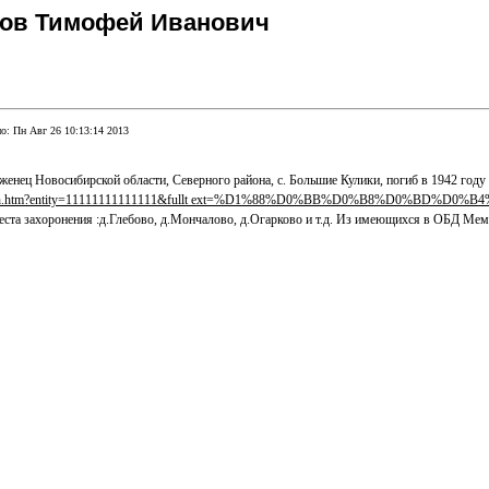
аков Тимофей Иванович
о: Пн Авг 26 10:13:14 2013
нец Новосибирской области, Северного района, с. Большие Кулики, погиб в 1942 году
ml/search.htm?entity=11111111111111&fullt ext=%D1%88%D0%BB%D0%B8%D0%B
е места захоронения :д.Глебово, д.Мончалово, д.Огарково и т.д. Из имеющихся в ОБД М