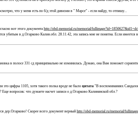
мотрю, что у меня есть по б/д этой дивизии в " Марсе" - если найду, то отпишу...
гласно вот этого документа
http://obd-memorial.ru/memorial/fullimage?id=1850627&id1=d
ится убитым в д.Огарково Калин.обл. 28.11.42, эта запись мне не понятна. Если имеется
новка в полосе 331 сд принципиально не изминилась. Думаю, она Вам поможет сориентир
ли это цифры 1105, хотя такого полка вроде не было
цитата
"В воспоминаниях Сандалова
? Еще вопросик: что думаете насчет записи о д.Огарково Калининской обл.?
тся дер.Огарково! Скорее всего документ верный
http://obd-memorial.ru/memorial/fulli