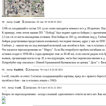
#8:
Автор:
l-wolf
,
Добавлено: Пт Авг 30 16:09:35 2013
—
1106 сп, входивший в состав 331 сд по схеме находится немного ю/з д. Истратово. На
К примеру, этим летом нашим ПО " Победа" был поднят один из бойцов ( с прочитанн
2,5 км с/в от места нахождения останков..Или бойцы из 183 сд, погибшие под д. Глебов
бойцов родственники предоставили военкомату последние письма, адрес у них по ППС 
Глебово..) - нашли мы их под немецкой колючкой, как погибли в бою - так и остались л
Что касается перезахоронения по " Марсу". Если Вы попробуете пробить погибших из 3
останки солдат в 1950-60-х годах,примерно этак за 30-40 км, если совсем рядом есть 
воинов, организации могил и пр. И, в последующим, часть был перенесена именно в д. 
Попробуйте еще связаться с Ниной Германовной Куликовских из центра " Долг" г. Вязьм
#9:
Автор:
Panfilich
,
Добавлено: Чт Сен 5 6:35:39 2013
—
l-wolf, спасибо за ответ. Согласно складывающейся картины, вряд ли с правого бере
погибли в бою - так и остались лежать с 1942г.
#10:
Автор:
l-wolf
,
Добавлено: Пт Сен 6 10:51:12 2013
—
Вопрос по перезахоронению - всегда сложный..однозначного ответа на него нет. Как м