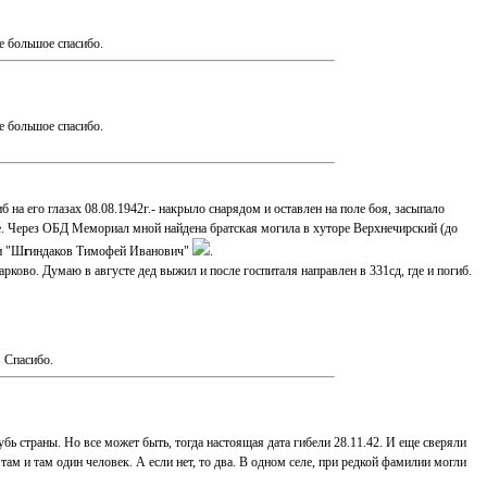
е большое спасибо.
е большое спасибо.
 на его глазах 08.08.1942г.- накрыло снарядом и оставлен на поле боя, засыпало
кое. Через ОБД Мемориал мной найдена братская могила в хуторе Верхнечирский (до
ии "Ш
г
индаков Тимофей Иванович"
.
рково. Думаю в августе дед выжил и после госпиталя направлен в 331сд, где и погиб.
. Спасибо.
бь страны. Но все может быть, тогда настоящая дата гибели 28.11.42. И еще сверяли
м и там один человек. А если нет, то два. В одном селе, при редкой фамилии могли