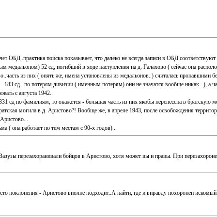
счет ОБД..практика поиска показывает, что далеко не всегда записи в ОБД соответствую
ым медальоном) 52 сд, погибший в ходе наступления на д. Галахово ( сейчас она распо
о..часть из них ( опять же, имена установлены из медальонов..) считалась пропавшими бе
- 183 сд...по потерям дивизии ( именным потерям) они не значатся вообще никак...), 
ежать с августа 1942..
31 сд по фамилиям, то окажется - большая часть из них якобы перенесена в братскую мог
братская могила в д. Аристово?! Вообще же, в апреле 1943, после освобождения террито
Аристово...
а ( она работает по тем местам с 90-х годов) ..
га Вазузы перезахоранивали бойцов в Аристово, хотя может вы и правы. При перезахоро
есто поклонения - Аристово вполне подходит..А найти, где и вправду похоронен искомый.