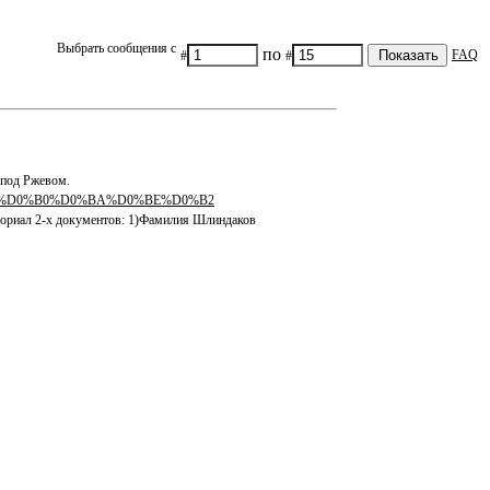
Выбрать сообщения с
по
FAQ
#
#
 под Ржевом.
D%D0%B4%D0%B0%D0%BA%D0%BE%D0%B2
емориал 2-х документов: 1)Фамилия Шлиндаков