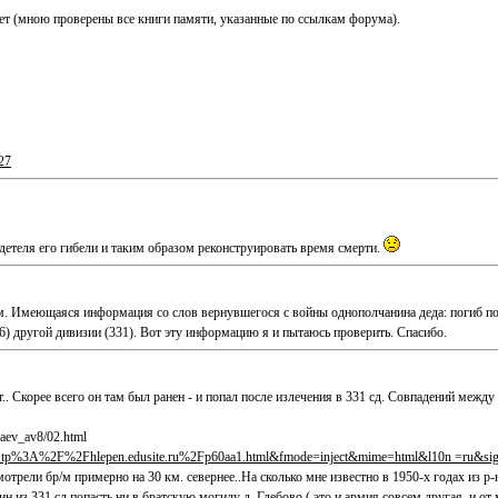
нет (мною проверены все книги памяти, указанные по ссылкам форума).
27
етеля его гибели и таким образом реконструировать время смерти.
ким. Имеющаяся информация со слов вернувшегося с войны однополчанина деда: погиб по
06) другой дивизии (331). Вот эту информацию я и пытаюсь проверить. Спасибо.
. Скорее всего он там был ранен - и попал после излечения в 331 сд. Совпадений между
saev_av8/02.html
t tp%3A%2F%2Fhlepen.edusite.ru%2Fp60aa1.html&fmode=inject&mime=html&l10n =ru&s
отрели бр/м примерно на 30 км. севернее..На сколько мне известно в 1950-х годах из р-
н из 331 сд попасть ни в братскую могилу д. Глебово ( это и армия совсем другая, и от 