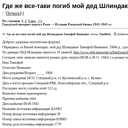
Где же все-таки погиб мой дед Шлинд
/[
[
Печать
]\]
На страницу
1
,
2
След.
:| |:
Городской интернет-портал Ржев
->
История Ржевской битвы 1941-1943 гг.
#1:
Где же все-таки погиб мой дед Шлиндаков Тимофей Иванович
Автор:
Panfilich
,
Добавлен
—
Доброго здоровья посетителям форума!
Обращаюсь за Вашей помощью: мой дед Шлиндаков Тимофей Иванович, 1904г.р., уроже
По данным ОБД Мемориал имеются 10 записей:
http://www.obd-memorial.ru/ht
Согласно этим записям имеются разные даты смерти (08.08 и 28.11. 1942г.) и разны
Имя Тимофей
Отчество Иванович
Дата рождения/Возраст __.__.1904
Место рождения НСО, Северный р-н, с/с Куелковский р-н, с. Кулики
Дата и место призыва Северный РВК, Новосибирская обл., Северный р-н
Последнее место службы штаб 112 сд
Воинское звание красноармеец
Причина выбытия убит
Дата выбытия 08.08.1942
Название источника информации ЦАМО
Номер фонда источника информации 58
Номер описи источника информации 818883
Номер дела источника информации 1779