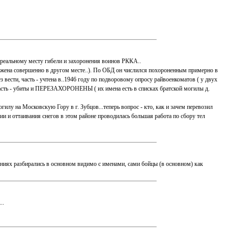
т реальному месту гибели и захоронения воинов РККА..
ложена совершенно в другом месте..). По ОБД он числился похороненным примерно в
з вести, часть - учтена в..1946 году по подворовому опросу райвоенкоматов ( у двух
а часть - убиты и ПЕРЕЗАХОРОНЕНЫ ( их имена есть в списках братской могилы д.
илу на Московскую Гору в г. Зубцов...теперь вопрос - кто, как и зачем перевозил
рии и оттаивания снегов в этом районе проводилась большая работа по сбору тел
нениях разбирались в основном видимо с именами, сами бойцы (в основном) как
..