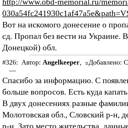
http://www.obd-memorial.ru/memor
030a54fc241930c1af47a5e&path=V
Вот на искомого донесение о пропа
сд. Пропал без вести на Украине. 
Донецкой) обл.
#326:
Автор:
Angelkeeper
,
Добавлено: С
—
Спасибо за информацию. С появле
больше вопросов. Есть куда капать
В двух донесениях разные фамили
Молотовская обл., Словский р-н, д
р-н. Зато место жительства, данны