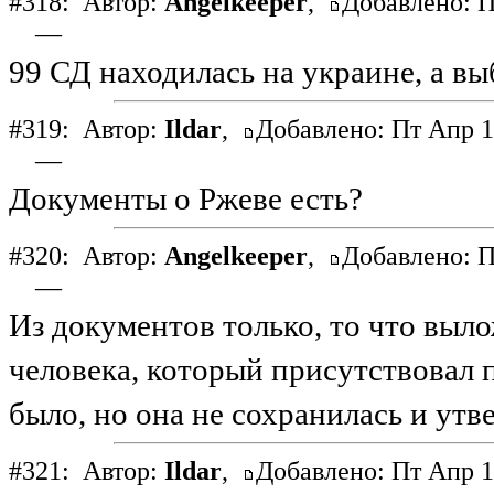
#318:
Автор:
Angelkeeper
,
Добавлено: П
—
99 СД находилась на украине, а в
#319:
Автор:
Ildar
,
Добавлено: Пт Апр 1
—
Документы о Ржеве есть?
#320:
Автор:
Angelkeeper
,
Добавлено: П
—
Из документов только, то что выло
человека, который присутствовал 
было, но она не сохранилась и утве
#321:
Автор:
Ildar
,
Добавлено: Пт Апр 1