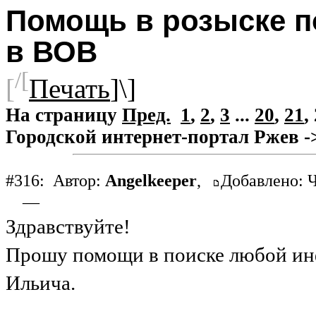
Помощь в розыске п
в ВОВ
/[
[
Печать
]\]
На страницу
Пред.
1
,
2
,
3
...
20
,
21
,
Городской интернет-портал Ржев
-
#316:
Автор:
Angelkeeper
,
Добавлено: Ч
—
Здравствуйте!
Прошу помощи в поиске любой ин
Ильича.