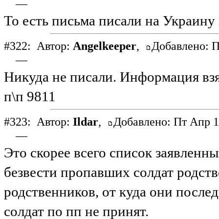
—
То есть письма писали на Украину 
#322:
Автор:
Angelkeeper
,
Добавлено: П
—
Никуда не писали. Информация вз
п\п 9811
#323:
Автор:
Ildar
,
Добавлено: Пт Апр 1
—
Это скорее всего список заявленн
безвести пропавших солдат родстве
родственников, от куда они после
солдат по пп не принят.