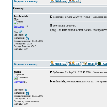
Вернуться к началу
Спонсор
IvanIvanich
Добавлено: Вт Апр 22 20:40:47 2008
Заголовок со
Мэтр
И все-таки я дочитал.
Репутация
: 19
Бред. Так и не понял: о чем, зачем, что нрави
Пол:
Гороскоп:
Китайский:
Зарегистрирован: 18.06.2006
Сообщения: 2328
Откуда: Москва, САО
Награды: Нет
Вернуться к началу
Snork
Добавлено: Ср Апр 23 12:26:45 2008
Заголовок со
Старожил
IvanIvanich
, молодежи нравится то, что нрав
Репутация
: 5
Гороскоп:
Китайский:
Зарегистрирован: 16.03.2006
Сообщения: 518
Откуда: путешественница
Награды: Нет