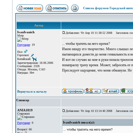
Список форумов Городской инте
Автор
IvanIvanich
Добавлено: Чт Апр 10 11:38:52 2008
Заголовок сооб
Мэтр
... чтобы тратить на него время?
Репутация
: 19
Имею ввиду его творчество. Много слышал лес
Пол:
пытающихся донести до меня гениальность и ве
Гороскоп:
Китайский:
И вот по случаю ко мне в руки попала трилоги
Зарегистрирован: 18.06.2006
понапрасну трачу время. Может, забросить ее 
Сообщения: 2328
Откуда: Москва, САО
Преследует ощущение, что меня обманули. Не у
Награды: Нет
Вернуться к началу
Спонсор
ANIA1819
Добавлено: Чт Апр 10 13:14:40 2008
Заголовок сооб
Старожил
IvanIvanich писал(а):
Репутация
: 9
Возраст: 66
... чтобы тратить на него время?