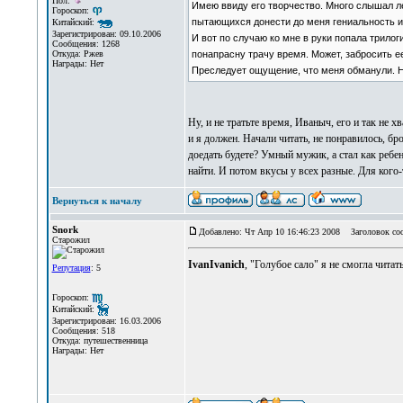
Пол:
Имею ввиду его творчество. Много слышал ле
Гороскоп:
пытающихся донести до меня гениальность и 
Китайский:
Зарегистрирован: 09.10.2006
И вот по случаю ко мне в руки попала трилоги
Сообщения: 1268
понапрасну трачу время. Может, забросить е
Откуда: Ржев
Награды: Нет
Преследует ощущение, что меня обманули. Не
Ну, и не тратьте время, Иваныч, его и так не х
и я должен. Начали читать, не понравилось, бро
доедать будете? Умный мужик, а стал как ребе
найти. И потом вкусы у всех разные. Для кого-т
Вернуться к началу
Snork
Добавлено: Чт Апр 10 16:46:23 2008
Заголовок со
Старожил
IvanIvanich
, "Голубое сало" я не смогла чита
Репутация
: 5
Гороскоп:
Китайский:
Зарегистрирован: 16.03.2006
Сообщения: 518
Откуда: путешественница
Награды: Нет