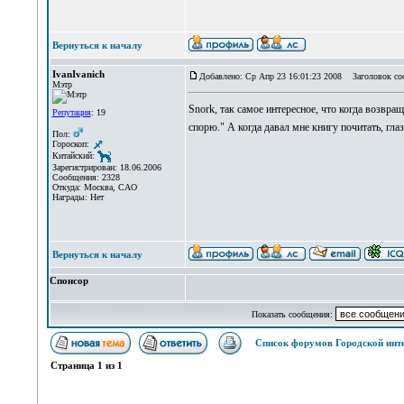
Вернуться к началу
IvanIvanich
Добавлено: Ср Апр 23 16:01:23 2008
Заголовок со
Мэтр
Snork, так самое интересное, что когда возвращ
Репутация
: 19
спорю." А когда давал мне книгу почитать, гла
Пол:
Гороскоп:
Китайский:
Зарегистрирован: 18.06.2006
Сообщения: 2328
Откуда: Москва, САО
Награды: Нет
Вернуться к началу
Спонсор
Показать сообщения:
Список форумов Городской инт
Страница
1
из
1