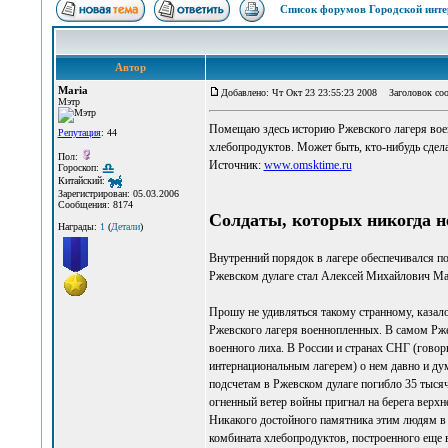
Список форумов Городской инте
Автор
Maria
Добавлено: Чт Окт 23 23:55:23 2008
Заголовок сооб
Мэтр
Помещаю здесь историю Ржевского лагеря воен
Репутация
: 44
хлебопродуктов. Может быть, кто-нибудь сдел
Пол:
Источник:
www.omsktime.ru
Гороскоп:
Китайский:
Зарегистрирован: 05.03.2006
Сообщения: 8174
Солдаты, которых никогда н
Награды:
1
(
Детали
)
Внутренний порядок в лагере обеспечивался п
Ржевском дулаге стал Алексей Михайлович Мар
Прошу не удивляться такому странному, казало
Ржевского лагеря военнопленных. В самом Ржев
военного лиха. В России и странах СНГ (говор
интернациональным лагерем) о нем давно и ду
подсчетам в Ржевском дулаге погибло 35 тысяч ч
огненный ветер войны пригнал на берега верхн
Никакого достойного памятника этим людям в 
комбината хлебопродуктов, построенного еще в