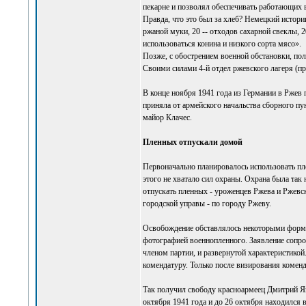
пекарне и позволял обеспечивать работающих
Правда, что это был за хлеб? Немецкий истори
ржаной муки, 20 -- отходов сахарной свеклы, 
использоваться конина и низкого сорта мясо».
Позже, с обострением военной обстановки, пол
Своими силами 4-й отдел ржевского лагеря (пр
В конце ноября 1941 года из Германии в Ржев 
приняла от армейского начальства сборного п
майор Клачес.
Пленных отпускали домой
Первоначально планировалось использовать пле
этого не хватало сил охраны. Охрана была так
отпускать пленных - уроженцев Ржева и Ржевск
городской управы - по городу Ржеву.
Освобождение обставлялось некоторыми форма
фотографией военнопленного. Заявление сопро
членом партии, и развернутой характеристикой
комендатуру. Только после визирования комен
Так получил свободу красноармеец Дмитрий Як
октября 1941 года и до 26 октября находился 