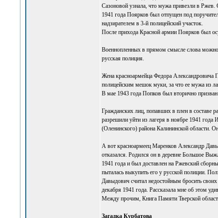
Сазоновой узнала, что мужа привезли в Ржев.
1941 года Поярков был отпущен под поручитель
надзирателем в 3-й полицейский участок.
После прихода Красной армии Поярков был ос
Военнопленных в прямом смысле слова можно 
русская полиция.
Жена красноармейца Федора Александровича По
полицейским мешок муки, за что ее мужа из ла
В мае 1943 года Попков был вторично призван
Гражданских лиц, попавших в плен в составе р
разрешили уйти из лагеря в ноябре 1941 года
(Оленинского) района Калининской области. О
А вот красноармеец Маренков Александр Давыд
отказался. Родился он в деревне Большое Выж
1941 года и был доставлен на Ржевский сборны
пыталась выкупить его у русской полиции. Пол
Давыдович считал недостойным бросить своих 
декабря 1941 года. Рассказала мне об этом у
Между прочим, Книга Памяти Тверской области
Загадка Курбатова