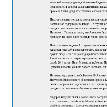
немецкой комендатуры о добровольной сдаче в 
проведением водопровода и канализации на кух
граммов хлеба, двадцать граммов масла и сто
Иными словами, немцы не врали, когда в своих
нормальное содержание в лагере. Не случайно 
город к родственникам или знакомым без сопр
Истратов и Турманов знали, что Архиреев был 
проводил их через Ржев почти до линии фронта
Но вот главное задание Архирееву выполнить н
Архиреев еще собирался переходить линию фро
другие люди. Это еще раз подчеркивает слабост
Разобравшись в ситуации, Архиреев не стал тер
штаба 29-й армии Иван Максимов и Леонид Пе
Тульской области, убив по дороге часового, он
На смену Архирееву особый отдел 30-й армии 
Нестерово Высоковского (Ржевского) района Ка
списки добровольно сдавшихся в плен красноар
городе и расположении оборонительных соору
Федоров получил связь с начальником лагерной
что готовили его переброску Мишин и Лившиц,
особо не цеплялись и быстро отправили в лагер