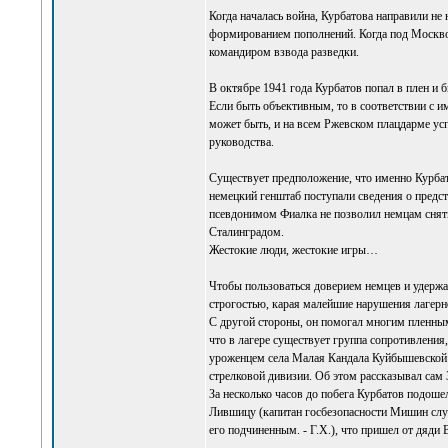
Когда началась война, Курбатова направили не
формированием пополнений. Когда под Москвой 
командиром взвода разведки.
В октябре 1941 года Курбатов попал в плен и б
Если быть объективным, то в соответствии с 
может быть, и на всем Ржевском плацдарме ус
руководства.
Существует предположение, что именно Курбат
немецкий генштаб поступали сведения о предс
псевдонимом Фиалка не позволил немцам снять
Сталинградом.
Жестокие люди, жестокие игры…
Чтобы пользоваться доверием немцев и удержа
строгостью, карая малейшие нарушения лагерн
С другой стороны, он помогал многим пленным
что в лагере существует группа сопротивлен
уроженцем села Малая Кандала Куйбышевской (
стрелковой дивизии. Об этом рассказывал сам З
За несколько часов до побега Курбатов подошел
Лившицу (капитан госбезопасности Мишин служ
его подчиненным. - Г.Х.), что пришел от дяди 