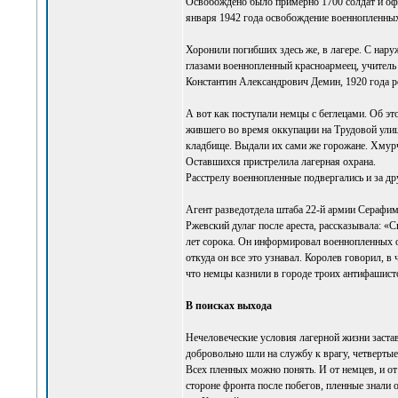
Освобождено было примерно 1700 солдат и офи
января 1942 года освобождение военнопленн
Хоронили погибших здесь же, в лагере. С нар
глазами военнопленный красноармеец, учитель
Константин Александрович Демин, 1920 года р
А вот как поступали немцы с беглецами. Об э
жившего во время оккупации на Трудовой улиц
кладбище. Выдали их сами же горожане. Хмурч
Оставшихся пристрелила лагерная охрана.
Расстрелу военнопленные подвергались и за др
Агент разведотдела штаба 22-й армии Серафи
Ржевский дулаг после ареста, рассказывала: 
лет сорока. Он информировал военнопленных о
откуда он все это узнавал. Королев говорил, в
что немцы казнили в городе троих антифашист
В поисках выхода
Нечеловеческие условия лагерной жизни застав
добровольно шли на службу к врагу, четвертые 
Всех пленных можно понять. И от немцев, и от
стороне фронта после побегов, пленные знали 