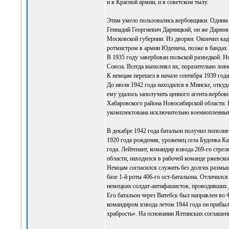
и в Красной армии, и в советском тылу.
Этим умело пользовались вербовщики. Одним 
Геннадий Георгиевич Дарницкий, он же Дарнови
Московской губернии. Из дворян. Окончил кад
ротмистром в армии Юденича, позже в бандах 
В 1935 году завербован польской разведкой. 
Союза. Всегда выполнял их, поразительно ловк
К немцам перешел в начале сентября 1939 года
До июля 1942 года находился в Минске, откуд
ему удалось заполучить ценного агента-вербо
Хабаровского района Новосибирской области. В
укомплектована исключительно военнопленным
В декабре 1942 года батальон получил пополн
1920 года рождения, уроженец села Буденка К
года. Лейтенант, командир взвода 269-го стре
области, находился в рабочей команде ржевског
Немцам согласился служить без долгих размыш
базе 1-й роты 406-го ост-батальона. Отличилс
немецких солдат-антифашистов, проводивших д
Его батальон через Витебск был направлен во
командиром взвода летом 1944 года он прибыл
храбрость». На основании Ялтинских соглашен