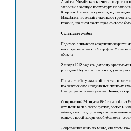
Анабасис Михайлика закончился совершенно не
заявление в военную прокуратуру. Из заявлен
Клярринг. Никаких документов, подтверждающи
Михайлика, известный в сталинское время пи
говорил, что писал своего героя со своего брат
Солдатские судьбы
Поделюсь с читателем совершенно закрытой до
них сохранился рассказ Митрофана Михайлови
области.
2 января 1942 года его, доходягу-красноармей
разведкой. Окулов, честно говоря, уже не раз 
Поставьте себя, уважаемый читатель, на место 
поклоняться силе и подчиняться сильному. Рус
Немцы прогнали коммунистов. Значит, их верх.
Совершивший 24 августа 1942 года побег из Р
батальоны вели в лагере русские, одетые в не
узбеки, казахи и другие национальные меньши
единство новой исторической общности - совет
Добровольцев было так много, что летом 1942