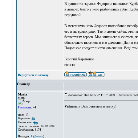
В сущности, задание Федорова выполнил Курбат
в лазарет, благо у него разболелись зубы. Ку
передовой.
В метельную ночь Федоров попробовал перебра
его в лагерных рвах. Там и лежит сейчас этот
безвестных героев. Мы нашли его и считаем, чт
обязательно высечена и его фамилия. Да и в м
Подольске следует внести изменения. Ведь там
Георгий Харитонов
etver.ru
Вернуться к началу
Спонсор
Maria
Добавлено: Пн Окт 5 22:11:07 2009
Заголовок соо
Мэтр
Valensa
, я Вам ответила в личку!
Репутация
: 44
Пол:
Гороскоп:
Китайский:
Зарегистрирован: 05.03.2006
Сообщения: 8174
Награды:
1
(
Детали
)