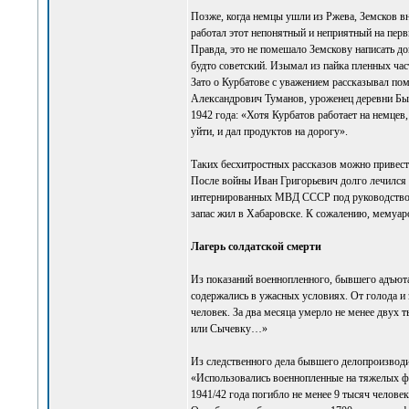
Позже, когда немцы ушли из Ржева, Земсков вн
работал этот непонятный и неприятный на перв
Правда, это не помешало Земскову написать до
будто советский. Изымал из пайка пленных ча
Зато о Курбатове с уважением рассказывал по
Александрович Туманов, уроженец деревни Бык
1942 года: «Хотя Курбатов работает на немцев
уйти, и дал продуктов на дорогу».
Таких бесхитростных рассказов можно привест
После войны Иван Григорьевич долго лечился 
интернированных МВД СССР под руководством 
запас жил в Хабаровске. К сожалению, мемуаро
Лагерь солдатской смерти
Из показаний военнопленного, бывшего адъюта
содержались в ужасных условиях. От голода и з
человек. За два месяца умерло не менее двух
или Сычевку…»
Из следственного дела бывшего делопроизвод
«Использовались военнопленные на тяжелых физ
1941/42 года погибло не менее 9 тысяч человек