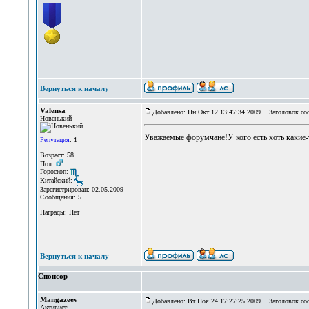
Вернуться к началу
Valensa
Добавлено: Пн Окт 12 13:47:34 2009
Заголовок соо
Новенький
Уважаемые форумчане!У кого есть хоть какие-
Репутация
: 1
Возраст: 58
Пол:
Гороскоп:
Китайский:
Зарегистрирован: 02.05.2009
Сообщения: 5
Награды: Нет
Вернуться к началу
Спонсор
Mangazeev
Добавлено: Вт Ноя 24 17:27:25 2009
Заголовок со
Активист