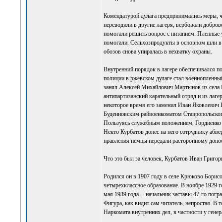
Комендатурой дулага предпринимались меры, ч
переводили в другие лагеря, вербовали добро
помогали решить вопрос с питанием. Пленные у
помогали. Сельхозпродукты в основном шли в а
обозов снова упиралась в нехватку охраны.
Внутренний порядок в лагере обеспечивался п
полиции в ржевском дулаге стал военнопленны
занял Алексей Михайлович Мартынов из села К
антипартизанский карательный отряд и из лаге
некоторое время его заменил Иван Яковлевич
Буденновским райвоенкоматом Ставропольског
Пользуясь служебным положением, Гордиенко п
Некто Курбатов донес на него сотруднику абве
правления немцы передали расторопному доно
Что это был за человек, Курбатов Иван Григор
Родился он в 1907 году в селе Крюково Борисо
четырехклассное образование. В ноябре 1929 г
мая 1939 года -- начальник заставы 47-го пог
Фигура, как видит сам читатель, непростая. В 
Наркомата внутренних дел, в частности у гене