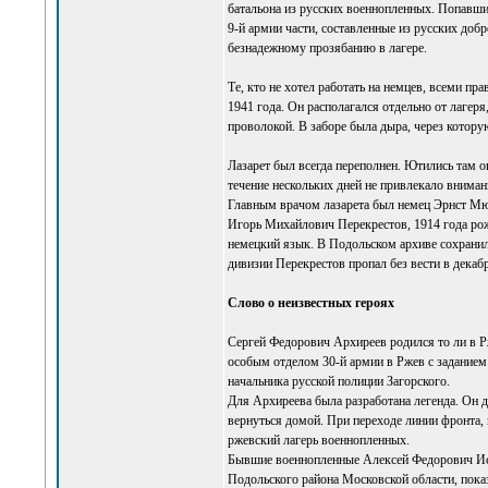
батальона из русских военнопленных. Попавши
9-й армии части, составленные из русских доб
безнадежному прозябанию в лагере.
Те, кто не хотел работать на немцев, всеми пр
1941 года. Он располагался отдельно от лагер
проволокой. В заборе была дыра, через которую
Лазарет был всегда переполнен. Ютились там о
течение нескольких дней не привлекало вниман
Главным врачом лазарета был немец Эрнст Мю
Игорь Михайлович Перекрестов, 1914 года ро
немецкий язык. В Подольском архиве сохранило
дивизии Перекрестов пропал без вести в декаб
Слово о неизвестных героях
Сергей Федорович Архиреев родился то ли в Рж
особым отделом 30-й армии в Ржев с заданием
начальника русской полиции Загорского.
Для Архиреева была разработана легенда. Он 
вернуться домой. При переходе линии фронта, 
ржевский лагерь военнопленных.
Бывшие военнопленные Алексей Федорович Ист
Подольского района Московской области, показ