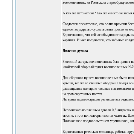
военнопленных на Ржевском старообрядческом
А как же патриотизм? Как же «никто не забыт 
Создается впечатление, что волна времени бес
единое государство существовать просто не мо
Единственное, что сейчас объединяет народы н
картины. Иначе получается, что забытые солда
Явление дулага
Ржевский лагерь военнопленных был принят на
«войсковой сборный пункт военнопленных №7» 
Для сборного пункта военнопленных были испо
крыши, тёс же со стен был ободран. Немцы обн
размещались немецкие часовые с автоматами и
на промежуточных постах.
Лагерная администрация размещалась отдельно,
Первоначально пленным давали 0,5 литра так н
тысяче, а то и по полторы тысячи человек. Пл
Положение с продовольствием улучшилось, когд
Единственная ржевская мельница, работая круг