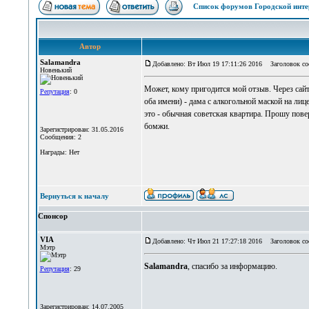
Список форумов Городской инте
Автор
Salamandra
Добавлено: Вт Июл 19 17:11:26 2016
Заголовок соо
Новенький
Может, кому пригодится мой отзыв. Через сай
Репутация
: 0
оба имени) - дама с алкогольной маской на лиц
это - обычная советская квартира. Прошу повер
бомжи.
Зарегистрирован: 31.05.2016
Сообщения: 2
Награды: Нет
Вернуться к началу
Спонсор
VIA
Добавлено: Чт Июл 21 17:27:18 2016
Заголовок со
Мэтр
Salamandra
, спасибо за информацию.
Репутация
: 29
Зарегистрирован: 14.07.2005