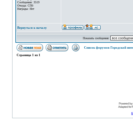
Сообщения: 3519
Откуда: СПб
Награды: Нет
Вернуться к началу
Показать сообщения:
Список форумов Городской инт
Страница
1
из
1
Powered by
Adapted for
Б