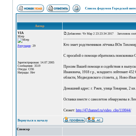
Список форумов Городской инте
Автор
VIA
Добавлено: Чт Мар 2 23:23:34 2017
Заголовок сооб
Мэтр
Кто знает родственников лётчика ВОв Тихомир
Репутация
: 29
С просьбой о помощи обратились поисковики С
Зарегистрирован: 14.07.2005
Сообщения: 3519
Просим Вашей помощи и содействия в выпуске
Откуда: СПб
Ивановича, 1918 г.р., младшего лейтенант 45
Награды: Нет
области, Медведовского с/совета, д. Ново-Ива
Домашний адрес: г. Ржев, улица Товарная, 2 кв
Останки вместе с самолетом обнаружены в Лен
Сюжет:
http://47channel.ru/video_clip/110044/
Вернуться к началу
Спонсор