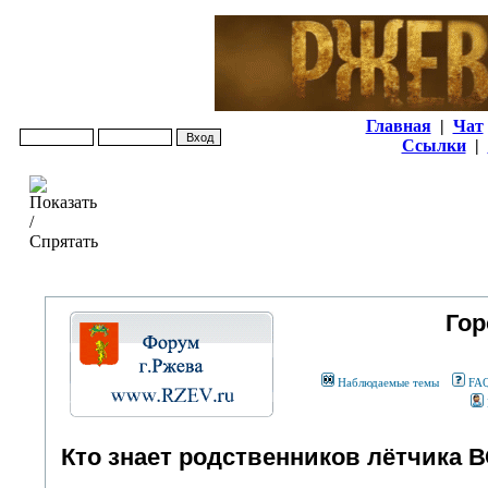
Главная
|
Чат
Ссылки
|
Гор
Наблюдаемые темы
FA
Кто знает родственников лётчика 