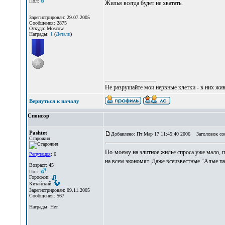
Пол:
Жилья всегда будет не хватать.
Зарегистрирован: 29.07.2005
Сообщения: 2875
Откуда: Moscow
Награды:
1
(
Детали
)
_________________
Не разрушайте мои нервные клетки - в них жи
Вернуться к началу
Спонсор
Pashtet
Добавлено: Пт Мар 17 11:45:40 2006
Заголовок со
Старожил
По-моему на элитное жилье спроса уже мало, по
Репутация
: 6
на всем экономят. Даже всеизвестные "Алые пар
Возраст: 45
Пол:
Гороскоп:
Китайский:
Зарегистрирован: 09.11.2005
Сообщения: 567
Награды: Нет