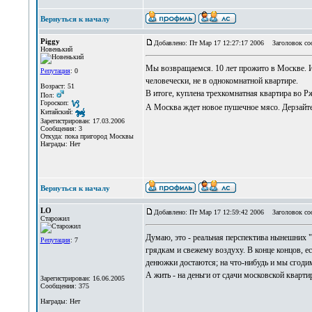
Вернуться к началу
Piggy
Добавлено: Пт Мар 17 12:27:17 2006
Заголовок соо
Новенький
Мы возвращаемся. 10 лет прожито в Москве. И 
Репутация
: 0
человечески, не в однокомнатной квартире.
Возраст: 51
В итоге, куплена трехкомнатная квартира во Р
Пол:
Гороскоп:
А Москва ждет новое пушечное мясо. Дерзайт
Китайский:
Зарегистрирован: 17.03.2006
Сообщения: 3
Откуда: пока пригород Москвы
Награды: Нет
Вернуться к началу
LO
Добавлено: Пт Мар 17 12:59:42 2006
Заголовок со
Старожил
Думаю, это - реальная перспектива нынешних "
Репутация
: 7
грядкам и свежему воздуху. В конце концов, е
денюжки достаются; на что-нибудь и мы сгодим
А жить - на деньги от сдачи московской кварти
Зарегистрирован: 16.06.2005
Сообщения: 375
Награды: Нет