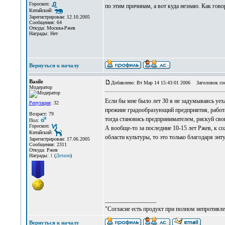
Гороскоп:
по этим причинам, а вот куда незнаю. Как говор
Китайский:
Зарегистрирован: 12.10.2005
Сообщения: 64
Откуда: Москва-Ржев
Награды: Нет
Вернуться к началу
Basile
Добавлено: Вт Мар 14 15:43:01 2006
Заголовок со
Модератор
Если бы мне было лет 30 я не задумываясь уех
Репутация
: 32
прежние градообразующий предприятия, работаю
Возраст: 79
тогда становись предпринимателем, рискуй св
Пол:
Гороскоп:
А вообще-то за последние 10-15 лет Ржев, к с
Китайский:
области культуры, то это только благодаря энт
Зарегистрирован: 17.06.2005
Сообщения: 2311
Откуда: Ржев
Награды:
1
(
Детали
)
_________________
"Согласие есть продукт при полном непротивле
Вернуться к началу