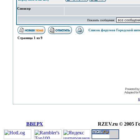
Спонсор
Показать сообщения:
Список форумов Городской инт
Страница
1
из
9
Powered by
Adapted for
Б
ВВЕРХ
RZEV.ru © 2005 Г