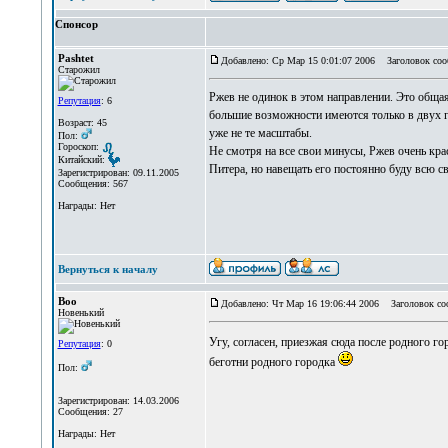
Спонсор
Pashtet
Добавлено: Ср Мар 15 0:01:07 2006
Заголовок соо
Старожил
Ржев не одинок в этом направлении. Это обща
Репутация
: 6
большие возможности имеются только в двух г
Возраст: 45
уже не те масштабы.
Пол:
Гороскоп:
Не смотря на все свои минусы, Ржев очень кра
Китайский:
Питера, но навещать его постоянно буду всю с
Зарегистрирован: 09.11.2005
Сообщения: 567
Награды: Нет
Вернуться к началу
Boo
Добавлено: Чт Мар 16 19:06:44 2006
Заголовок со
Новенький
Угу, согласен, приезжая сюда после родного г
Репутация
: 0
беготни родного городка
Пол:
Зарегистрирован: 14.03.2006
Сообщения: 27
Награды: Нет