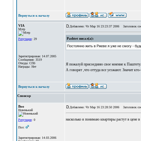
Вернуться к началу
VIA
Добавлено: Чт Мар 16 23:23:37 2006
Заголовок со
Мэтр
Pashtet писал(а):
Репутация
: 29
Постоянно жить в Ржеве я уже не смогу - буд
Зарегистрирован: 14.07.2005
Сообщения: 3519
Откуда: СПб
Я пожалуй присоединю свое мнение к Паштету. 
Награды: Нет
А говорят ,что оттуда все уезжают. Значит кто-
Вернуться к началу
Спонсор
Boo
Добавлено: Чт Мар 16 23:28:50 2006
Заголовок со
Новенький
насколько я понимаю квартиры растут в цене 
Репутация
: 0
Пол:
Зарегистрирован: 14.03.2006