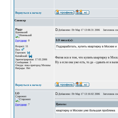
Вернуться к началу
Спонсор
Piggy
Добавлено: Пт Мар 17 13:06:31 2006
Заголовок со
Новенький
LO писал(а):
Репутация
: 0
Возраст: 51
Подзаработать, купить квартирку в Москве и
Пол:
Гороскоп:
Китайский:
Фигня вся в том, что купить квартирку в Моск
Зарегистрирован: 17.03.2006
Ну а если она уже есть, то да - сдавать ее и вали
Сообщения: 3
Откуда: пока пригород Москвы
Награды: Нет
Вернуться к началу
LO
Добавлено: Пт Мар 17 13:16:02 2006
Заголовок со
Старожил
Цитата:
Репутация
: 7
квартирку в Москве уже большая проблема