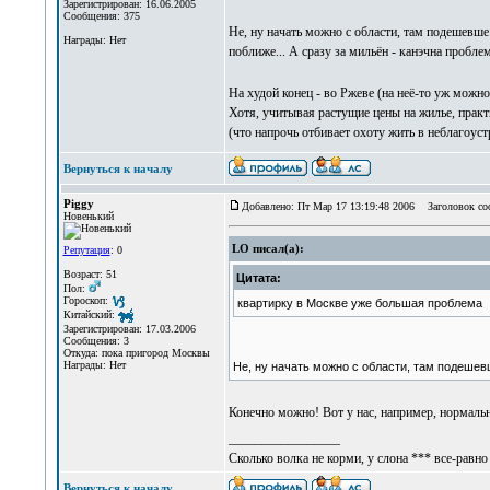
Зарегистрирован: 16.06.2005
Сообщения: 375
Не, ну начать можно с области, там подешевше
Награды: Нет
поближе... А сразу за мильён - канэчна проблем
На худой конец - во Ржеве (на неё-то уж можно
Хотя, учитывая растущие цены на жилье, практ
(что напрочь отбивает охоту жить в неблагоуст
Вернуться к началу
Piggy
Добавлено: Пт Мар 17 13:19:48 2006
Заголовок со
Новенький
LO писал(а):
Репутация
: 0
Возраст: 51
Цитата:
Пол:
Гороскоп:
квартирку в Москве уже большая проблема
Китайский:
Зарегистрирован: 17.03.2006
Сообщения: 3
Откуда: пока пригород Москвы
Награды: Нет
Не, ну начать можно с области, там подешев
Конечно можно! Вот у нас, например, нормальн
_________________
Сколько волка не корми, у слона *** все-равно
Вернуться к началу