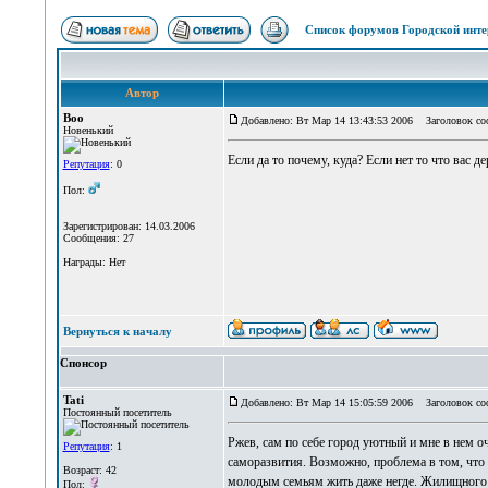
Список форумов Городской инте
Автор
Boo
Добавлено: Вт Мар 14 13:43:53 2006
Заголовок соо
Новенький
Если да то почему, куда? Если нет то что вас д
Репутация
: 0
Пол:
Зарегистрирован: 14.03.2006
Сообщения: 27
Награды: Нет
Вернуться к началу
Спонсор
Tati
Добавлено: Вт Мар 14 15:05:59 2006
Заголовок со
Постоянный посетитель
Ржев, сам по себе город уютный и мне в нем о
Репутация
: 1
саморазвития. Возможно, проблема в том, что
Возраст: 42
молодым семьям жить даже негде. Жилищного ст
Пол: