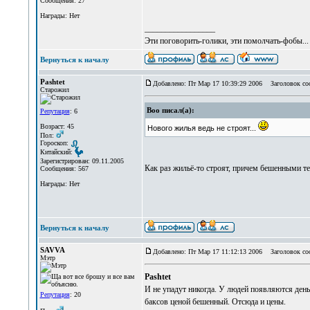
Сообщения: 27
Награды: Нет
_________________
Эти поговорить-голики, эти помолчать-фобы..
Вернуться к началу
Pashtet
Добавлено: Пт Мар 17 10:39:29 2006
Заголовок со
Старожил
Boo писал(а):
Репутация
: 6
Возраст: 45
Нового жилья ведь не строят...
Пол:
Гороскоп:
Китайский:
Зарегистрирован: 09.11.2005
Как раз жильё-то строят, причем бешенными те
Сообщения: 567
Награды: Нет
Вернуться к началу
SAVVA
Добавлено: Пт Мар 17 11:12:13 2006
Заголовок со
Мэтр
Pashtet
И не упадут никогда. У людей появляются ден
Репутация
: 20
баксов ценой бешенный. Отсюда и цены.