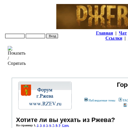
Главная
|
Чат
Ссылки
|
Гор
Наблюдаемые темы
FA
Хотите ли вы уехать из Ржева?
На страницу
1
,
2
,
3
,
4
,
5
,
6
,
7
,
8
,
9
След.