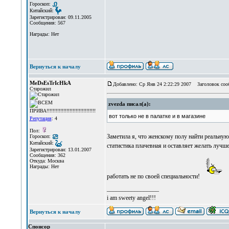
Гороскоп:
Китайский:
Зарегистрирован: 09.11.2005
Сообщения: 567
Награды: Нет
Вернуться к началу
MeDsEsTrIcHkA
Добавлено: Ср Янв 24 2:22:29 2007
Заголовок соо
Старожил
zvezda писал(а):
вот только не в палатке и в магазине
Репутация
: 4
Пол:
Заметила я, что женскому полу найти реальную
Гороскоп:
Китайский:
статистика плачевная и оставляет желать лучше
Зарегистрирован: 13.01.2007
Сообщения: 362
Откуда: Москва
Награды: Нет
работать не по своей специальности!
_________________
i am sweety angel!!!
Вернуться к началу
Спонсор