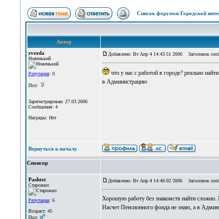
Список форумов Городской инте
Автор
zvezda
Добавлено: Вт Апр 4 14:43:51 2006
Заголовок сообщ
Новенький
что у нас с работой в городе? реально найти
Репутация
: 0
в Администрацию
Пол:
Зарегистрирован: 27.03.2006
Сообщения: 4
Награды: Нет
Вернуться к началу
Спонсор
Pashtet
Добавлено: Вт Апр 4 14:46:02 2006
Заголовок соо
Старожил
Хорошую работу без знакомств найти сложно. И
Репутация
: 6
Насчет Пенсионного фонда не знаю, а в Админис
Возраст: 45
Пол: