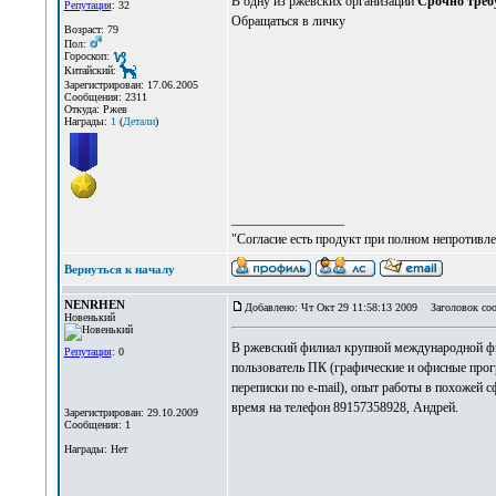
В одну из ржевских организаций
Срочно треб
Репутация
: 32
Обращаться в личку
Возраст: 79
Пол:
Гороскоп:
Китайский:
Зарегистрирован: 17.06.2005
Сообщения: 2311
Откуда: Ржев
Награды:
1
(
Детали
)
_________________
"Согласие есть продукт при полном непротивле
Вернуться к началу
NENRHEN
Добавлено: Чт Окт 29 11:58:13 2009
Заголовок сооб
Новенький
В ржевский филиал крупной международной фи
Репутация
: 0
пользователь ПК (графические и офисные прогр
переписки по e-mail), опыт работы в похожей с
время на телефон 89157358928, Андрей.
Зарегистрирован: 29.10.2009
Сообщения: 1
Награды: Нет