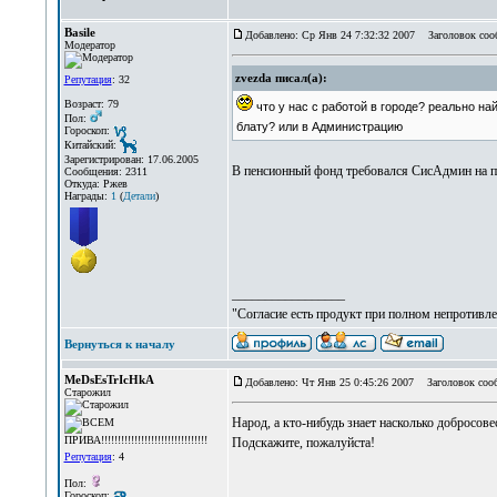
Basile
Добавлено: Ср Янв 24 7:32:32 2007
Заголовок сооб
Модератор
zvezda писал(а):
Репутация
: 32
Возраст: 79
что у нас с работой в городе? реально на
Пол:
блату? или в Администрацию
Гороскоп:
Китайский:
Зарегистрирован: 17.06.2005
В пенсионный фонд требовался СисАдмин на про
Сообщения: 2311
Откуда: Ржев
Награды:
1
(
Детали
)
_________________
"Согласие есть продукт при полном непротивле
Вернуться к началу
MeDsEsTrIcHkA
Добавлено: Чт Янв 25 0:45:26 2007
Заголовок соо
Старожил
Народ, а кто-нибудь знает насколько добросове
Подскажите, пожалуйста!
Репутация
: 4
Пол:
Гороскоп: