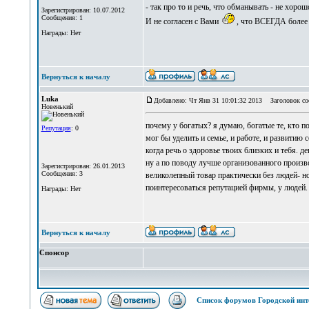
- так про то и речь, что обманывать - не хорош
Зарегистрирован: 10.07.2012
Сообщения: 1
И не согласен с Вами
, что ВСЕГДА более н
Награды: Нет
Вернуться к началу
Luka
Добавлено: Чт Янв 31 10:01:32 2013
Заголовок со
Новенький
почему у богатых? я думаю, богатые те, кто п
Репутация
: 0
мог бы уделить и семье, и работе, и развитию 
когда речь о здоровье твоих близких и тебя. де
ну а по поводу лучше организованного произво
Зарегистрирован: 26.01.2013
Сообщения: 3
великолепный товар практически без людей- но.
поинтересоваться репутацией фирмы, у людей. 
Награды: Нет
Вернуться к началу
Спонсор
Список форумов Городской инт