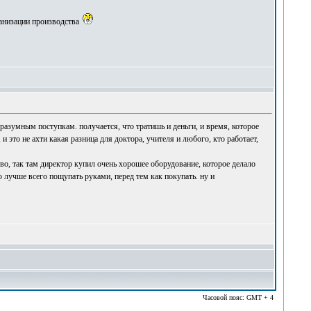
ганизации производства
 разумным поступкам. получается, что тратишь и деньги, и время, которое
и это не ахти какая разница для доктора, учителя и любого, кто работает,
во, так там директор купил очень хорошее оборудование, которое делало
о лучше всего пощупать руками, перед тем как покупать. ну и
Часовой пояс: GMT + 4