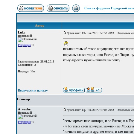
Список форумов Городской инте
Автор
Luka
Добавлено: Сб Янв 26 13:50:52 2013
Заголовок со
Новенький
Репутация
: 0
исключительно! такое ощущение, что все произ
нормальные конторы, и во Ржеве, и в Твери. н
кому адресок нужен- пишите на почту.
Зарегистрирован: 26.01.2013
Сообщения: 3
Награды: Нет
Вернуться к началу
Спонсор
A_vcube
Добавлено: Ср Янв 30 22:40:08 2013
Заголовок со
Новенький
"есть нормальные конторы, и во Ржеве, и в Тве
Репутация
: 0
- у богатых свои причуды, можно и из Москвы 
"лично я покупал в другом месте, и там никто