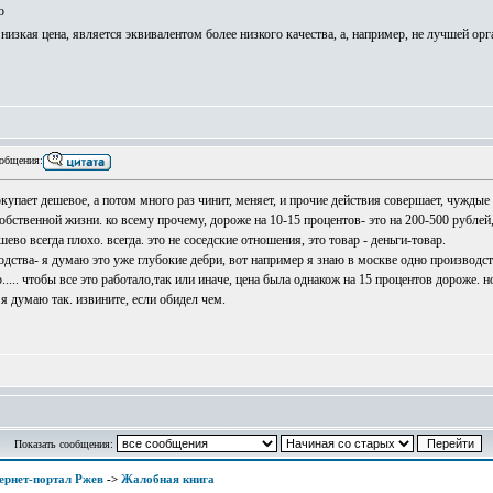
о
изкая цена, является эквивалентом более низкого качества, а, например, не лучшей ор
общения:
окупает дешевое, а потом много раз чинит, меняет, и прочие действия совершает, чуждые
собственной жизни. ко всему прочему, дороже на 10-15 процентов- это на 200-500 рублей, 
шево всегда плохо. всегда. это не соседские отношения, это товар - деньги-товар.
дства- я думаю это уже глубокие дебри, вот например я знаю в москве одно производст
.... чтобы все это работало,так или иначе, цена была однакож на 15 процентов дороже. н
я думаю так. извините, если обидел чем.
Показать сообщения:
ернет-портал Ржев
->
Жалобная книга