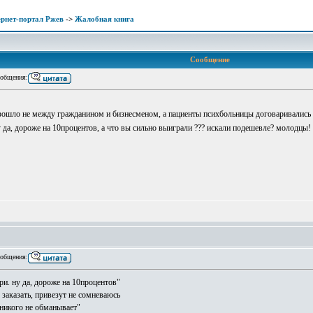
рнет-портал Ржев
->
Жалобная книга
Сообщение
общения:
ошло не между гражданином и бизнесменом, а пациенты психбольницы договаривались о поб
у да, дороже на 10процентов, а что вы сильно выиграли ??? искали подешевле? молодцы!
общения:
ри. ну да, дороже на 10процентов"
заказать, привезут не сомневаюсь
 никого не обманывает"