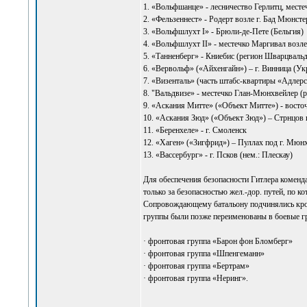
1. «Вольфшанце» - лесничество Герлитц, месте
2. «Фельзеннест» - Родерт возле г. Бад Мюнст
3. «Вольфшлухт I» - Брюли-де-Пете (Бельгия)
4. «Вольфшлухт II» - местечко Маргивал возл
5. «Танненберг» - Книебис (регион Шварцвальд
6. «Вервольф» («Айхенгайн») – г. Винница (Ук
7. «Визенталь» (часть штабс-квартиры «Адлерс
8. "Вальдвизе» - местечко Глан-Мюнхвейлер (
9. «Аскания Митте» («Объект Митте») - восточ
10. «Аскания Зюд» («Объект Зюд») – Стрнцов и
11. «Беренхеле» - г. Смоленск
12. «Хаген» («Зигфрид») – Пуллах под г. Мюн
13. «Вассербург» - г. Псков (нем.: Плескау)
Для обеспечения безопасности Гитлера коменд
только за безопасностью жел.-дор. путей, по к
Сопровождающему батальону подчинялись кро
группы были позже переименованы в боевые г
· фронтовая группа «Барон фон Бломберг»
· фронтовая группа «Шпенгеманн»
· фронтовая группа «Бертрам»
· фронтовая группа «Неринг».