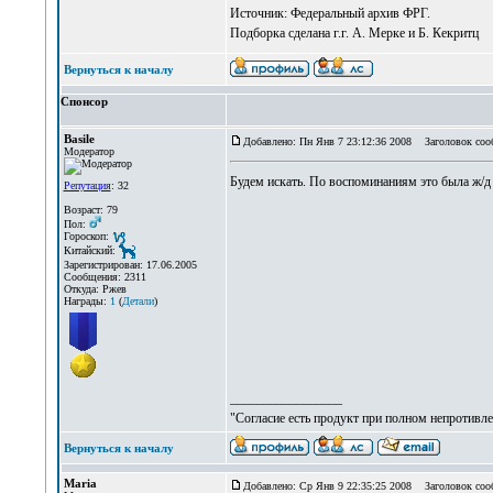
Источник: Федеральный архив ФРГ.
Подборка сделана г.г. А. Мерке и Б. Кекритц
Вернуться к началу
Спонсор
Basile
Добавлено: Пн Янв 7 23:12:36 2008
Заголовок соо
Модератор
Будем искать. По воспоминаниям это была ж/д
Репутация
: 32
Возраст: 79
Пол:
Гороскоп:
Китайский:
Зарегистрирован: 17.06.2005
Сообщения: 2311
Откуда: Ржев
Награды:
1
(
Детали
)
_________________
"Согласие есть продукт при полном непротивле
Вернуться к началу
Maria
Добавлено: Ср Янв 9 22:35:25 2008
Заголовок сооб