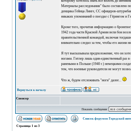
которому хотелось знать всё вплоть до интимн
Материалы расследования" было составлено п
денщика Гейнца Линге, СС офицеров-штурмбан
никаких упоминаний о поездке с Гёрингом и Г
Кроме того, прочитав информацию о бронепоезд
1942 года части Красной Армии вели бои возле
правительственной командой, включая тогдашн
внимательно следил за тем, чтобы его жизни н
Я тут высказывала предположение, что он хоте
ногами. Гитлер лишь один-единственный раз в с
ранеными в Польше (1940 г.) немецкими солдат
тем, что военные руководители не могут позво
Что ж, будем отслеживать "ноги" далее...
Вернуться к началу
Спонсор
Показать сообщения:
Список форумов Городской инт
Страница
1
из
3