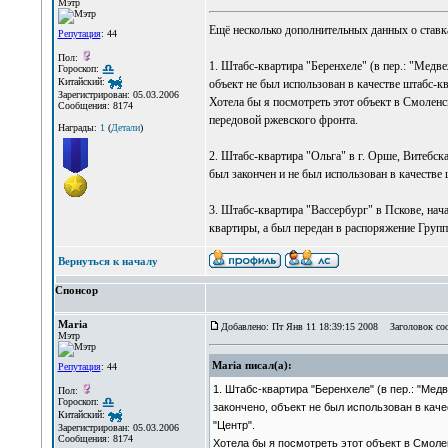
Мэтр
Ещё несколько дополнительных данных о ставк
Репутация
: 44
Пол:
1. Штабс-квартира "Беренхеле" (в пер.: "Медве
Гороскоп:
Китайский:
объект не был использован в качестве штабс-к
Зарегистрирован: 05.03.2006
Хотела бы я посмотреть этот объект в Смоленс
Сообщения: 8174
передовой ржевского фронта.
Награды:
1
(
Детали
)
2. Штабс-квартира "Ольга" в г. Орше, Витебская
был закончен и не был использован в качестве
3. Штабс-квартира "Вассербург" в Пскове, нача
квартиры, а был передан в распоряжение Групп
Вернуться к началу
Спонсор
Maria
Добавлено: Пт Янв 11 18:39:15 2008
Заголовок соо
Мэтр
Maria писал(а):
Репутация
: 44
1. Штабс-квартира "Беренхеле" (в пер.: "Мед
Пол:
Гороскоп:
закончено, объект не был использован в кач
Китайский:
"Центр".
Зарегистрирован: 05.03.2006
Сообщения: 8174
Хотела бы я посмотреть этот объект в Смоле