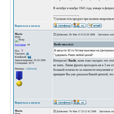
В октябре и ноябре 1942 года, январе и феврал
_________________
"Согласие есть продукт при полном непротивле
Вернуться к началу
Maria
Добавлено: Вт Янв 15 9:22:50 2008
Заголовок сооб
Мэтр
Basile писал(а):
Репутация
: 44
В августе 42-го Гитлер выезжал на Центральн
Пол:
Гороскоп:
"удержать Ржев любой ценой".
Китайский:
Интересно!
Basile
, меня тоже смущает, что эт
Зарегистрирован: 05.03.2006
Сообщения: 8174
не знать. Линия фронта проходила аж в 5 км от
Награды:
1
(
Детали
)
большой огласки из-за опасности покушения и 
принципе Вы уже доказали Вашей цитатой, что
Вернуться к началу
Maria
Добавлено: Чт Янв 17 23:12:42 2008
Заголовок соо
Мэтр