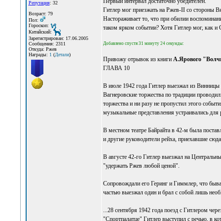
Первый интервал достаточно убедителен.
Репутация
: 32
Гитлер мог приезжать на Ржев-II со стороны В
Возраст: 79
Настораживает то, что при обилии воспоминан
Пол:
Гороскоп:
таком ярком событии? Хотя Гитлер мог, как и 
Китайский:
Зарегистрирован: 17.06.2005
Добавлено спустя 31 минуту 24 секунды:
Сообщения: 2311
Откуда: Ржев
Награды:
1
(
Детали
)
Привожу отрывок из книги
А.Ярового "Волчь
ГЛАВА 10
В июле 1942 года Гитлер выезжал из Винницы в
Вагнеровские торжества по традиции проводили
торжества и ни разу не пропустил этого событ
музыкальные представления устраивались для 
В местном театре Байрайта в 42-м была поставл
и другие руководители рейха, приехавшие сюд
В августе 42-го Гитлер выезжал на Центральны
"удержать Ржев любой ценой".
Сопровождали его Геринг и Гиммлер, что бывал
частью выезжал один и брал с собой лишь нео
...28 сентября 1942 года поезд с Гитлером чере
"Спортпалатце" Гитлер выступил с речью, в к