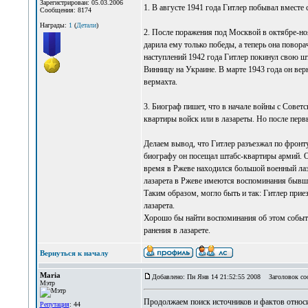
Зарегистрирован: 05.03.2006
1. В августе 1941 года Гитлер побывал вместе
Сообщения: 8174
Награды:
1
(
Детали
)
2. После поражения под Москвой в октябре-нояб
дарила ему только победы, а теперь она повор
наступлений 1942 года Гитлер покинул свою ш
Винницу на Украине. В марте 1943 года он вер
вермахта.
3. Биограф пишет, что в начале войны с Совет
квартиры войск или в лазареты. Но после первы
Делаем вывод, что Гитлер разъезжал по фронту
биографу он посещал штабс-квартиры армий. О
время в Ржеве находился большой военный лаза
лазарета в Ржеве имеются воспоминания бывши
Таким образом, могло быть и так: Гитлер прие
лазарета.
Хорошо бы найти воспоминания об этом событи
ранения в лазарете.
Вернуться к началу
Maria
Добавлено: Пн Янв 14 21:52:55 2008
Заголовок соо
Мэтр
Продолжаем поиск источников и фактов относи
Репутация
: 44