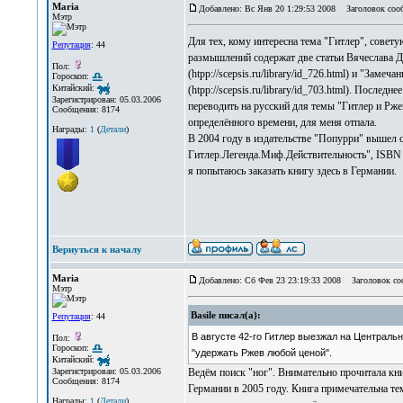
Maria
Добавлено: Вс Янв 20 1:29:53 2008
Заголовок сооб
Мэтр
Для тех, кому интересна тема "Гитлер", совету
Репутация
: 44
размышлений содержат две статьи Вячеслава 
Пол:
(htpp://scepsis.ru/library/id_726.html) и "Зам
Гороскоп:
Китайский:
(htpp://scepsis.ru/library/id_703.html). После
Зарегистрирован: 05.03.2006
переводить на русский для темы "Гитлер и Рже
Сообщения: 8174
определённого времени, для меня отпала.
Награды:
1
(
Детали
)
В 2004 году в издательстве "Попурри" вышел 
Гитлер.Легенда.Миф.Действительность", ISBN 
я попытаюсь заказать книгу здесь в Германии.
Вернуться к началу
Maria
Добавлено: Сб Фев 23 23:19:33 2008
Заголовок соо
Мэтр
Basile писал(а):
Репутация
: 44
В августе 42-го Гитлер выезжал на Центральн
Пол:
Гороскоп:
"удержать Ржев любой ценой".
Китайский:
Ведём поиск "ног". Внимательно прочитала кни
Зарегистрирован: 05.03.2006
Сообщения: 8174
Германии в 2005 году. Книга примечательна те
Награды:
1
(
Детали
)