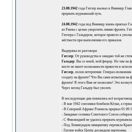
23.08.1942
года Гитлер вызвал в Винницу Глав
прервать мурманский путь.
24.08.1942
года под Винницу вновь приехал Гл
из Ржева с целью укоротить линию фронта. Гит
Гитлера с Гальдером, которое привело к уволь
жёсткости при выполнении его приказов.
Выдержка из разговора:
Гитлер
: От руководства я ожидаю той же степ
Гальдер
: Вы со мной, мой фюрер. Но там на ф
месте не имеет возможности привести в исполн
Гитлер
, полон нетерпения: Генерал-полковник 
солдату на фронте? Что Вы сами испытали на 
фронта! Я этого Вам не позволяю! Это возмут
Через месяц Гальдер был уволен.
В последующие дни появились всё возрастающ
- В мае 1942 союзники бомбили Кёльн, а герма
- В Северной Африке Роммель прервал 01.09.1
- Западные созники Советского Союза собирал
- С Финляндией не удалось прервать мурмански
- Под Ленинградом инициативу переняла Крас
- Группе войск Центр досаждали партизаны.