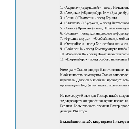
1. «Африка» («Брауншвейг» - поезд Начальник
2. «Америка» («Бранденбург I» + «Бранденбург
3. «Азия» («Поммерн» - поезд Геринга
4. «Атлантик» («Ауерхан») – поезд Верховно
5. «Атлас» (Франкен») – поезд Штаба командо
6. «Энциан» - поезд Командующего информа
7. «Фрюлингштурм» - «Особый поезд»; мобиль
8. «Остпройзен» - поезд № 4 особого назначе
9. «Робинзон I» - поезд Командующего штаб
10. «Робинзон II» - поезд Начальника генера
11. «Вюртемберг» - поезд особого назначения
Комендант Ставки фюрера был ответственен не т
К обязанностям коменданта Ставки относилось 
персонала. Далее он был обязан проводить осм
организацией Тодт (прим. перев.: полувоенная
Не все сооружённые для Гитлера штабс-кварти
«Адлерсхорст» он провёл последние несколько 
Берлина. Большую часть времени Гитлер провё
декабря 1940 года.
Важнейшими штабс-квартирами Гитлера я