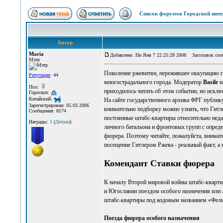
Список форумов Городской инте
Автор
Maria
Добавлено: Пн Янв 7 22:25:28 2008
Заголовок сооб
Мэтр
Поколение ржевитян, пережившее оккупацию г
Репутация
: 44
многострадального города. Модератор
Basile
н
Пол:
приходилось читать об этом событии, но исключ
Гороскоп:
Китайский:
На сайте государственного архива ФРГ публик
Зарегистрирован: 05.03.2006
внимательно подборку можно узнать, что Гитле
Сообщения: 8174
постоянные штабс-квартиры относительно недал
Награды:
1
(
Детали
)
личного батальона и фронтовых групп с опред
фюрера. Поэтому читайте, пожалуйста, внимате
посещение Гитлером Ржева - реальный факт, а н
Комендант Ставки фюрера
К началу Второй мировой войны штабс-квартир
и Югославии поездом особого назначения или л
штабс-квартиры под кодовым названием «Фель
Поезда фюрера особого назначения