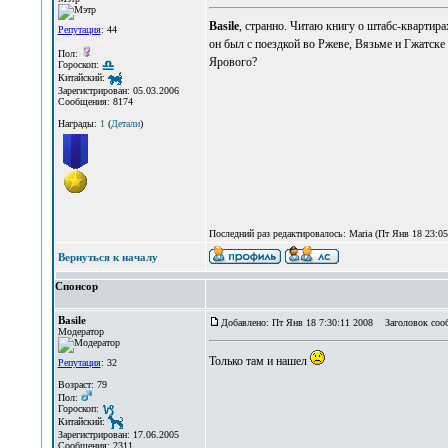
Basile
, странно. Читаю книгу о штабс-квартирах
Репутация
: 44
он был с поездкой во Ржеве, Вязьме и Гжатске
Пол:
Ярового?
Гороскоп:
Китайский:
Зарегистрирован: 05.03.2006
Сообщения: 8174
Награды:
1
(
Детали
)
Последний раз редактировалось: Maria (Пт Янв 18 23:05:
Вернуться к началу
Спонсор
Basile
Добавлено: Пт Янв 18 7:30:11 2008
Заголовок соо
Модератор
Только там и нашел
Репутация
: 32
Возраст: 79
Пол:
Гороскоп:
Китайский:
Зарегистрирован: 17.06.2005
Сообщения: 2311