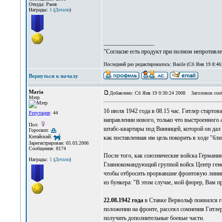
Откуда: Ржев
Награды:
1
(
Детали
)
_________________
"Согласие есть продукт при полном непротивле
Последний раз редактировалось: Basile (Сб Янв 19 8:46:
Вернуться к началу
Maria
Добавлено: Сб Янв 19 0:30:24 2008
Заголовок сооб
Мэтр
16 июля 1942 года в 08.15 час. Гитлер старт
Репутация
: 44
направлении нового, только что выстроенного 
Пол:
штабс-квартиры под Винницей, которой он дал 
Гороскоп:
Китайский:
как поставленная им цель покорить в ходе "бл
Зарегистрирован: 05.03.2006
Сообщения: 8174
После того, как союзнические войска Германи
Награды:
1
(
Детали
)
Главнокомандующий группой войск Центр генер
чтобы отбросить прорвавшие фронтовую линию 
из бункера: "В этом случае, мой фюрер, Вам при
22.08.1942 года
в Ставке Вервольф появился г
положении на фронте, рассеял сомнения Гитлер
получить дополнительные боевые части.