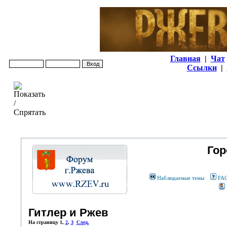
Главная
|
Чат
Ссылки
|
Гор
Наблюдаемые темы
FA
Гитлер и Ржев
На страницу
1
,
2
,
3
След.