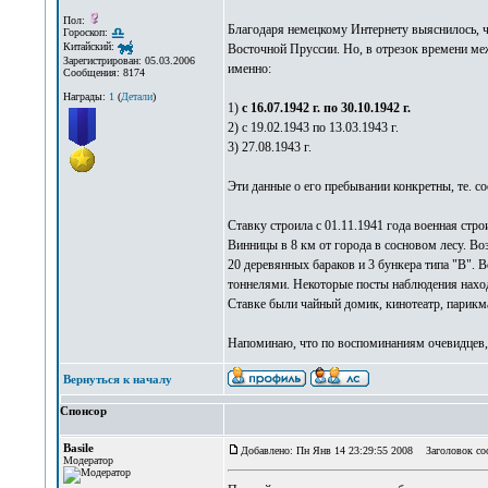
Пол:
Благодаря немецкому Интернету выяснилось, ч
Гороскоп:
Китайский:
Восточной Пруссии. Но, в отрезок времени меж
Зарегистрирован: 05.03.2006
именно:
Сообщения: 8174
Награды:
1
(
Детали
)
1)
с 16.07.1942 г. по 30.10.1942 г.
2) с 19.02.1943 по 13.03.1943 г.
3) 27.08.1943 г.
Эти данные о его пребывании конкретны, те. с
Ставку строила с 01.11.1941 года военная стр
Винницы в 8 км от города в сосновом лесу. В
20 деревянных бараков и 3 бункера типа "В".
тоннелями. Некоторые посты наблюдения наход
Ставке были чайный домик, кинотеатр, парикма
Напоминаю, что по воспоминаниям очевидцев, 
Вернуться к началу
Спонсор
Basile
Добавлено: Пн Янв 14 23:29:55 2008
Заголовок со
Модератор