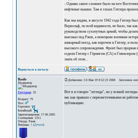
- Однако самое сложное было на юге Восточного
нефтяные вышки. Там в глазах Гитлера произо
Как мы видим, в августе 1942 года Гитлер был
Вервольф, по всей видимости, не было, так к
руководством сухопутных армий, чтобы делать
выезжал под Ржев, а немецким военным истори
шикарный поезд, как впрочем и Гитлер, и польз
высокого сопровождения. Фронт был прорван в
ездили Гитлер с Гёрингом (СА) и Гиммлером (
знать об этом...
Вернуться к началу
Basile
Добавлено: Сб Янв 19 8:52:23 2008
Заголовок соо
Модератор
Вот я и говорю "легенда", но у всякой легенды 
Репутация
: 32
нас как правило с первоисточниками не работа
Возраст: 79
публикацию.
Пол:
Гороскоп:
Китайский:
Зарегистрирован: 17.06.2005
Сообщения: 2311
Откуда: Ржев
Награды:
1
(
Детали
)