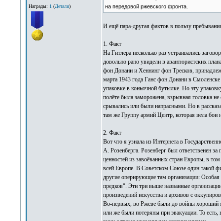
на передовой ржевского фронта.
Награды:
1
(
Детали
)
И ещё пара-другая фактов в пользу пребывани
1. Факт
На Гитлера несколько раз устраивались заговор
довольно рано увидели в авантюристских план
фон Донани и Хеннинг фон Тресков, принадлеж
марта 1943 года Ганс фон Донани в Смоленске
упаковке в коньячной бутылке. Но эту упаков
полёте была заморожена, взрывная головка не
срывались или были напрасными. Но в рассказа
там же Группу армий Центр, которая вела бои 
2. Факт
Вот что я узнала из Интернета в Государстве
А. Розенберга. Розенберг был ответственен з
ценностей из завоёванных стран Европы, в то
всей Европе. В Советском Союзе один такой ф
другие оперирующие там организации: Особая 
предков". Эти три выше названные организаци
произведений искусства и архивов с оккупирова
Во-первых, во Ржеве были до войны хороший муз
или же были потеряны при эвакуации. То есть, 