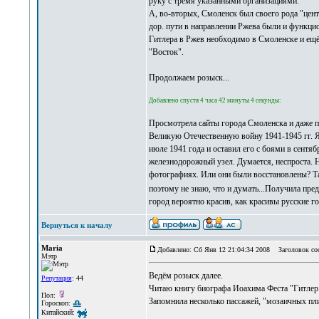
руку с тремя указанными организациями.
А, во-вторых, Смоленск был своего рода "цен
дор. пути в направлении Ржева были и функци
Гитлера в Ржев необходимо в Смоленске и ещё
"Восток".
Продолжаем розыск...
Добавлено спустя 4 часа 42 минуты 4 секунды:
Просмотрела сайты города Смоленска и даже по
Великую Отечественную войну 1941-1945 гг. Я 
июле 1941 года и оставил его с боями в сентяб
железнодорожный узел. Думается, неспроста. Н
фотографиях. Или они были восстановлены? Так
поэтому не знаю, что и думать...Получила пред
город вероятно красив, как красивы русские г
Вернуться к началу
Maria
Добавлено: Сб Янв 12 21:04:34 2008
Заголовок соо
Мэтр
Ведём розыск далее.
Репутация
: 44
Читаю книгу биографа Иоахима Феста "Гитлер.
Пол:
Запомнила несколько пассажей, "мозаичных пли
Гороскоп:
Китайский: