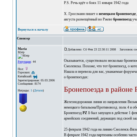
P.S. Речь идёт о боях 11 января 1942 года
Х. Гроссманн пишет о
немецком бронепоезде
августа размещённый во Ржеве
бронепоезд
уча
Вернуться к началу
Спонсор
Maria
Добавлено: Сб Фев 23 22:30:11 2008
Заголовок соо
Мэтр
Оказывается, существовало несколько бронепое
Репутация
: 44
Смоленска. Похоже, что тот бронепоезд, о кот
Пол:
Нашла и перевела для вас, уважаемые форумч
Гороскоп:
Китайский:
о бронепоездах:
Зарегистрирован: 05.03.2006
Сообщения: 8174
Бронепоезда в районе 
Награды:
1
(
Детали
)
Железнодорожная линия из направления Вязьм
немецкого батальона/Противовозд. полк 4 и об
Бронепоезд
PZ 1
был запущен в действие 1 февр
армейских соединений, держащих под своей з
25 февраля 1942 года на линию Смоленск-Вяз
В феврале 1942 года партизаны особенно част