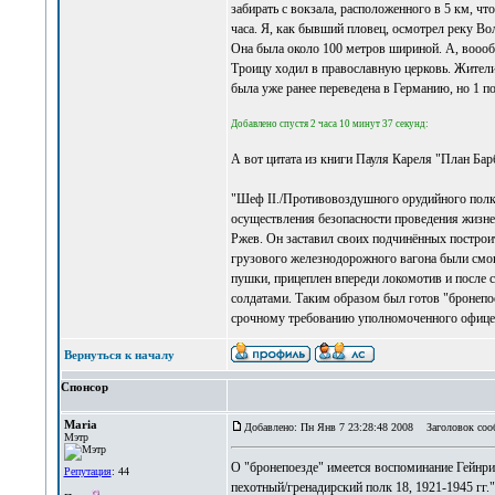
забирать с вокзала, расположенного в 5 км, чт
часа. Я, как бывший пловец, осмотрел реку Вол
Она была около 100 метров шириной. А, воооб
Троицу ходил в православную церковь. Жители
была уже ранее переведена в Германию, но 1 п
Добавлено спустя 2 часа 10 минут 37 секунд:
А вот цитата из книги Пауля Кареля "План Бар
"Шеф II./Противовоздушного орудийного полка
осуществления безопасности проведения жизне
Ржев. Он заставил своих подчинённых постро
грузового железнодорожного вагона были смо
пушки, прицеплен впереди локомотив и после 
солдатами. Таким образом был готов "бронепое
срочному требованию уполномоченного офицера
Вернуться к началу
Спонсор
Maria
Добавлено: Пн Янв 7 23:28:48 2008
Заголовок сооб
Мэтр
О "бронепоезде" имеется воспоминание Гейнри
Репутация
: 44
пехотный/гренадирский полк 18, 1921-1945 гг.