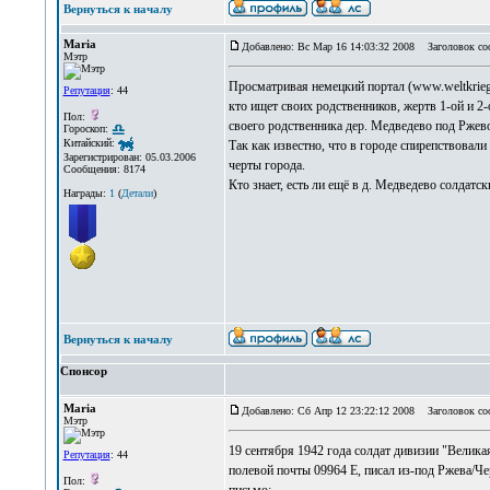
Вернуться к началу
Maria
Добавлено: Вс Мар 16 14:03:32 2008
Заголовок соо
Мэтр
Просматривая немецкий портал (www.weltkrieg
Репутация
: 44
кто ищет своих родственников, жертв 1-ой и 
Пол:
своего родственника дер. Медведево под Ржев
Гороскоп:
Китайский:
Так как известно, что в городе спирепствовал
Зарегистрирован: 05.03.2006
черты города.
Сообщения: 8174
Кто знает, есть ли ещё в д. Медведево солдатс
Награды:
1
(
Детали
)
Вернуться к началу
Спонсор
Maria
Добавлено: Сб Апр 12 23:22:12 2008
Заголовок соо
Мэтр
19 сентября 1942 года солдат дивизии "Велика
Репутация
: 44
полевой почты 09964 Е, писал из-под Ржева/Ч
Пол: