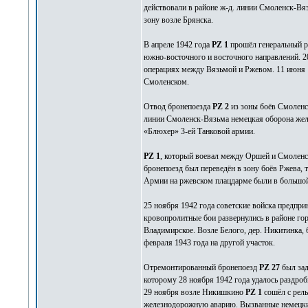
действовали в районе ж-д. линии Смоленск-Вя
зону возле Брянска.
В апреле 1942 года
PZ 1
прошёл генеральный р
южно-восточного и восточного направлений. 20
операциях между Вязьмой и Ржевом. 11 июня 1
Смоленском.
Отвод бронепоезда
PZ 2
из зоны боёв Смоленс
линии Смоленск-Вязьма немецкая оборона жел
«Блюхер» 3-ей Танковой армии.
PZ 1
, который воевал между Оршей и Смоленс
бронепоезд был переведён в зону боёв Ржева, 
Армии на ржевском плацдарме были в большой 
25 ноября 1942 года советские войска предпр
кровопролитные бои развернулись в районе го
Владимирское. Возле Белого, дер. Никитинка, б
февраля 1943 года на другой участок.
Отремонтированный бронепоезд
PZ 27
был зад
которому 28 ноября 1942 года удалось раздро
29 ноября возле Никишкино
PZ 1
сошёл с рел
железнодорожную аварию. Вызванные немецкие 