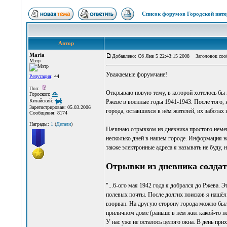
Список форумов Городской инте
Автор
Maria
Добавлено: Сб Янв 5 22:43:15 2008
Заголовок сооб
Мэтр
Уважаемые форумчане!
Репутация
: 44
Пол:
Открываю новую тему, в которой хотелось бы 
Гороскоп:
Китайский:
Ржеве в военные годы 1941-1943. После того, 
Зарегистрирован: 05.03.2006
города, оставшихся в нём жителей, их заботах и
Сообщения: 8174
Награды:
1
(
Детали
)
Начинаю отрывком из дневника простого немец
несколько дней в нашем городе. Информация н
также электронные адреса я называть не буду,
Отрывки из дневника солдата
"...6-ого мая 1942 года я добрался до Ржева. 
полевых почты. После долгих поисков я нашёл 
взорван. На другую сторону города можно было
приличном доме (раньше в нём жил какой-то н
У нас уже не осталось целого окна. В день пр