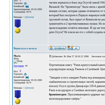
Пол:
частям вермахта в боях под Осугой зимой 194
Гороскоп:
Китайский:
Вязьмой. На "бронепоезде" была связь с арме
Зарегистрирован: 05.03.2006
немцев составе, которая однако отличается от 
Сообщения: 8174
который был построен в Первую мировую войну
Награды:
1
(
Детали
)
грузовой состав, был скрыт от Комиссии по р
гранатомёта и 2 противотанковых пушки. Но всё
происхождение остаётся неясным. И где же теп
депо Осуги? Не взяли же его с собой солдаты 
Вернуться к началу
Maria
Добавлено: Вс Янв 27 18:50:22 2008
Заголовок соо
Мэтр
Перечитывая книгу "Ржев-краеугольный камень
Репутация
: 44
курсирующем между Ржевом и Сычёвкой. Цит
Пол:
Гороскоп:
Китайский:
"Западнее и юго-западнее Ржева под командова
Зарегистрирован: 05.03.2006
снабженческих и строительных частей, маршев
Сообщения: 8174
вокзалу Осуга группа Данхаузера 129-й дивизии
Награды:
1
(
Детали
)
Ржев и на идущую к Сычёвке железную дорогу. 
бронепоездом
. Просачивающиеся ударные час
железнодорожные сапёры."