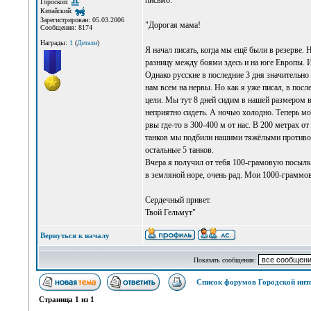
письмо:
Гороскоп:
Китайский:
Зарегистрирован: 05.03.2006
"Дорогая мама!
Сообщения: 8174
Награды:
1
(
Детали
)
Я начал писать, когда мы ещё были в резерве. 
разницу между боями здесь и на юге Европы. И
Однако русские в последние 3 дня значительно
нам всем на нервы. Но как я уже писал, в по
цели. Мы тут 8 дней сидим в нашей размером в 
неприятно сидеть. А ночью холодно. Теперь м
рвы где-то в 300-400 м от нас. В 200 метрах от
танков мы подбили нашими тяжёлыми противот
остальные 5 танков.
Вчера я получил от тебя 100-грамовую посылку
в земляной норе, очень рад. Мои 1000-граммов
Сердечный привет.
Твой Гельмут"
Вернуться к началу
Показать сообщения:
Список форумов Городской инт
Страница
1
из
1