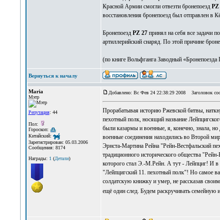
Красной Армии смогли отвезти бронепоезд
PZ
восстановления бронепоезд был отправлен в Кё
Бронепоезд
PZ 27
принял на себя все задачи п
артиллерийский снаряд. По этой причине броне
(по книге Вольфганга Заводный «Бронепоезда 
Вернуться к началу
Maria
Добавлено: Вс Фев 24 22:38:29 2008
Заголовок соо
Мэтр
Прорабатывая историю Ржевской битвы, наткну
Репутация
: 44
пехотный полк, носящий название Лейпцигского.
Пол:
были казармы и военные, я, конечно, знала, но
Гороскоп:
Китайский:
военные соединения находились во Второй мир
Зарегистрирован: 05.03.2006
Эрнста-Мартина Рейна "Рейн-Вестфальский пехо
Сообщения: 8174
традиционного исторического общества "Рейн-
Награды:
1
(
Детали
)
которого стал Э.-М.Рейн. А тут - Лейпциг! И 
"Лейпцигский 11. пехотный полк"! Но самое ва
солдатскую книжку и умер, не рассказав своим
ещё один след. Будем раскручивать семейную 