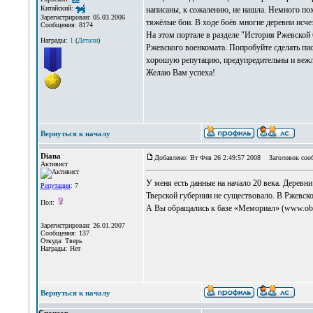
Китайский:
написаны, к сожалению, не нашла. Немного по
Зарегистрирован: 05.03.2006
тяжёлые бои. В ходе боёв многие деревни исчез
Сообщения: 8174
На этом портале в разделе "История Ржевской 
Награды:
1
(
Детали
)
Ржевского военкомата. Попробуйте сделать пи
хорошую репутацию, предупредительны и вежл
Желаю Вам успеха!
Вернуться к началу
Diana
Добавлено: Вт Фев 26 2:49:57 2008
Заголовок соо
Активист
У меня есть данные на начало 20 века. Дерев
Репутация
: 7
Тверской губернии не существовало. В Ржевс
Пол:
А Вы обращались к базе «Мемориал» (www.obd
Зарегистрирован: 26.01.2007
Сообщения: 137
Откуда: Тверь
Награды: Нет
Вернуться к началу