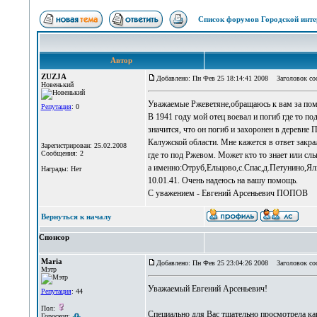
Список форумов Городской инте
Автор
ZUZJA
Добавлено: Пн Фев 25 18:14:41 2008
Заголовок соо
Новенький
Уважаемые Ржеветяне,обращаюсь к вам за пом
Репутация
: 0
В 1941 году мой отец воевал и погиб где то 
значится, что он погиб и захоронен в дере
Калужской области. Мне кажется в ответ закрал
Зарегистрирован: 25.02.2008
Сообщения: 2
где то под Ржевом. Может кто то знает или с
а именно:Отруб,Ельцово,с.Спас,д.Петунино,Ял
Награды: Нет
10.01.41. Очень надеюсь на вашу помощь.
С уважением - Евгений Арсеньевич ПОПОВ
Вернуться к началу
Спонсор
Maria
Добавлено: Пн Фев 25 23:04:26 2008
Заголовок соо
Мэтр
Уважаемый Евгений Арсеньевич!
Репутация
: 44
Пол:
Специально для Вас тщательно просмотрела кар
Гороскоп: