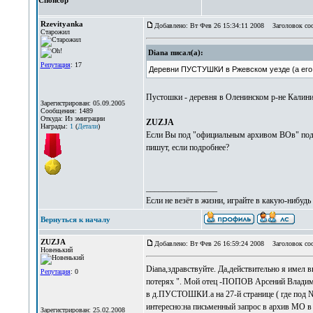
Спонсор
Rzevityanka
Добавлено: Вт Фев 26 15:34:11 2008
Заголовок со
Старожил
Diana писал(а):
Репутация
: 17
Деревни ПУСТУШКИ в Ржевском уезде (а его 
Пустошки - деревня в Оленинском р-не Калини
Зарегистрирован: 05.09.2005
Сообщения: 1489
Откуда: Из эмиграции
ZUZJA
Награды:
1
(
Детали
)
Если Вы под "официальным архивом ВОв" подра
пишут, если подробнее?
_________________
Если не везёт в жизни, играйте в какую-нибудь
Вернуться к началу
ZUZJA
Добавлено: Вт Фев 26 16:59:24 2008
Заголовок со
Новенький
Diana,здравствуйте. Да,действительно я имел 
Репутация
: 0
потерях ". Мой отец -ПОПОВ Арсений Владимир
в д.ПУСТОШКИ.а на 27-й странице ( где под 
интересно:на письменный запрос в архив МО в
Зарегистрирован: 25.02.2008