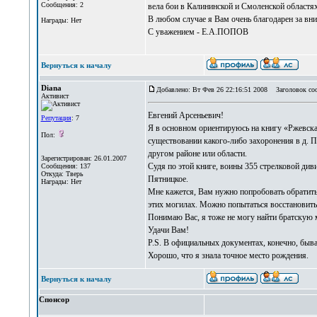
Сообщения: 2
вела бои в Калининской и Смоленской областях
В любом случае я Вам очень благодарен за вни
Награды: Нет
С уважением - Е.А.ПОПОВ
Вернуться к началу
Diana
Добавлено: Вт Фев 26 22:16:51 2008
Заголовок со
Активист
Евгений Арсеньевич!
Репутация
: 7
Я в основном ориентируюсь на книгу «Ржевская
Пол:
существовании какого-либо захоронения в д. П
другом районе или области.
Зарегистрирован: 26.01.2007
Судя по этой книге, воины 355 стрелковой див
Сообщения: 137
Откуда: Тверь
Пятницкое.
Награды: Нет
Мне кажется, Вам нужно попробовать обратить
этих могилах. Можно попытаться восстановить
Понимаю Вас, я тоже не могу найти братскую м
Удачи Вам!
P.S. В официальных документах, конечно, быва
Хорошо, что я знала точное место рождения.
Вернуться к началу
Спонсор