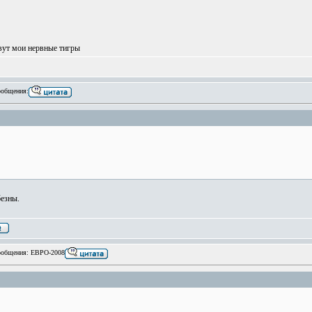
вут мои нервные тигры
общения:
безны.
общения: ЕВРО-2008