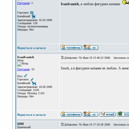
Репутация
: 5
IvanIvanich
, я люблю фигурное катание
Гороскоп:
Китайский:
Зарегистрирован: 16.03.2006
Сообщения: 518
Откуда: путешественница
Награды: Нет
Вернуться к началу
IvanIvanich
Добавлено: Чт Июн 19 13:48:23 2008
Заголовок со
Мэтр
Snork, а я фигурное катание не люблю. А жене
Репутация
: 19
Пол:
Гороскоп:
Китайский:
Зарегистрирован: 18.06.2006
Сообщения: 2328
Откуда: Москва, САО
Награды: Нет
Вернуться к началу
DIM
Добавлено: Чт Июн 19 17:19:28 2008
Заголовок со
Новенький