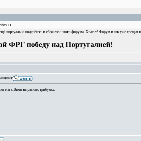
юбезны.
о ещё виртуально подерётесь и сбежите с этого форума. Хватит! Форум и так уже трещи
ой ФРГ победу над Португалией!
общения:
одня мы с Вами на разных трибунах.