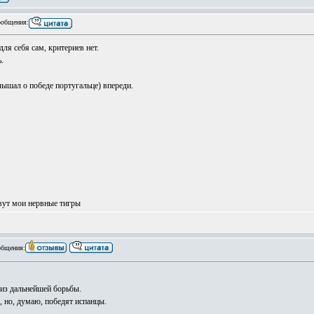
общения:
ля себя сам, критериев нет.
.
ышал о победе португальце) впереди.
вут мои нервные тигры
бщения:
из дальнейшей борьбы.
, но, думаю, победят испанцы.