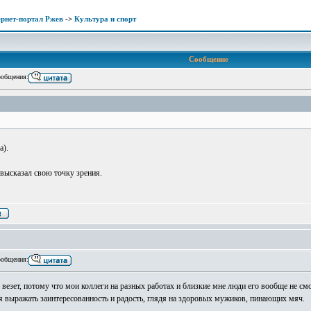
рнет-портал Ржев
->
Культура и спорт
Сообщение
общения:
а).
 высказал свою точку зрения.
общения:
везет, потому что мои коллеги на разных работах и близкие мне люди его вообще не смо
 я выражать заинтересованность и радость, глядя на здоровых мужиков, пинающих мяч.