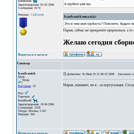
Китайский:
А грубите уже вы
Зарегистрирован: 05.03.2006
Сообщения: 8174
Награды:
1
(
Детали
)
IvanIvanich писал(а):
Это в чем моя грубость? Поясните, будьте л
Парни, сейчас же прекратите пререкаться, а т
Желаю сегодня сборн
Вернуться к началу
Спонсор
IvanIvanich
Добавлено: Чт Июн 19 22:48:19 2008
Заголовок со
Мэтр
Мария, извините, но я - за португальцев. Сег
Репутация
: 19
Пол:
Гороскоп:
Китайский:
Зарегистрирован: 18.06.2006
Сообщения: 2328
Откуда: Москва, САО
Награды: Нет
Вернуться к началу