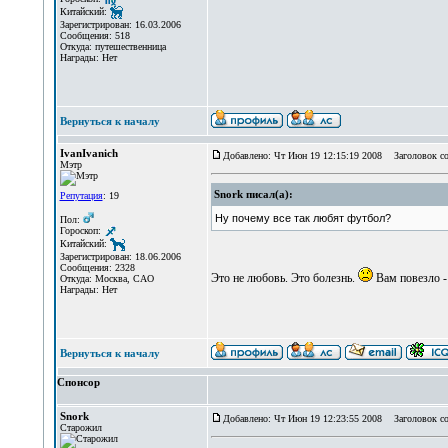
Китайский:
Зарегистрирован: 16.03.2006
Сообщения: 518
Откуда: путешественница
Награды: Нет
Вернуться к началу
IvanIvanich
Добавлено: Чт Июн 19 12:15:19 2008
Заголовок со
Мэтр
Snork писал(а):
Репутация
: 19
Ну почему все так любят футбол?
Пол:
Гороскоп:
Китайский:
Зарегистрирован: 18.06.2006
Сообщения: 2328
Это не любовь. Это болезнь.
Вам повезло -
Откуда: Москва, САО
Награды: Нет
Вернуться к началу
Спонсор
Snork
Добавлено: Чт Июн 19 12:23:55 2008
Заголовок со
Старожил