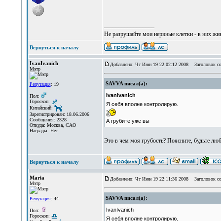
_________________
Не разрушайте мои нервные клетки - в них жи
Вернуться к началу
IvanIvanich
Добавлено: Чт Июн 19 22:02:12 2008
Заголовок со
Мэтр
SAVVA писал(а):
Репутация
: 19
IvanIvanich
Пол:
Гороскоп:
Я себя вполне контролирую.
Китайский:
Зарегистрирован: 18.06.2006
Сообщения: 2328
А грубите уже вы
Откуда: Москва, САО
Награды: Нет
Это в чем моя грубость? Поясните, будьте лю
Вернуться к началу
Maria
Добавлено: Чт Июн 19 22:11:36 2008
Заголовок со
Мэтр
SAVVA писал(а):
Репутация
: 44
IvanIvanich
Пол:
Гороскоп:
Я себя вполне контролирую.