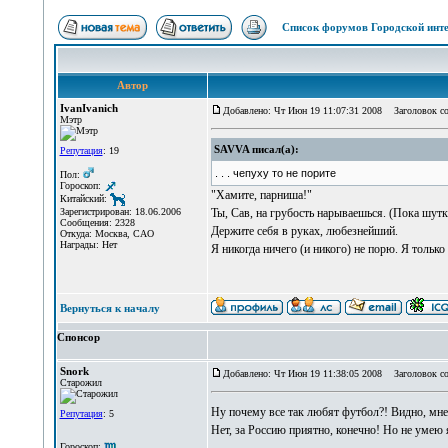
Список форумов Городской инте
Автор
IvanIvanich
Добавлено: Чт Июн 19 11:07:31 2008
Заголовок со
Мэтр
SAVVA писал(а):
Репутация
: 19
. . . чепуху то не порите
Пол:
Гороскоп:
"Хамите, парниша!"
Китайский:
Ты, Сав, на грубость нарываешься. (Пока шутк
Зарегистрирован: 18.06.2006
Сообщения: 2328
Держите себя в руках, любезнейший.
Откуда: Москва, САО
Награды: Нет
Я никогда ничего (и никого) не порю. Я только
Вернуться к началу
Спонсор
Snork
Добавлено: Чт Июн 19 11:38:05 2008
Заголовок со
Старожил
Ну почему все так любят футбол?! Видно, мне 
Репутация
: 5
Нет, за Россию приятно, конечно! Но не умею
Гороскоп: