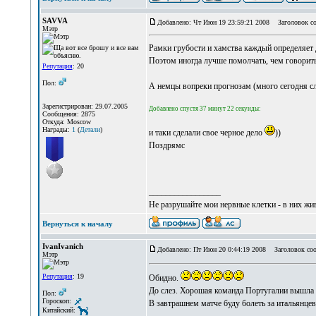
SAVVA
Добавлено: Чт Июн 19 23:59:21 2008
Заголовок со
Мэтр
Рамки грубости и хамства каждый определяет д
Поэтом иногда лучше помолчать, чем говорить
Репутация
: 20
Пол:
А немцы вопреки прогнозам (много сегодня сл
Зарегистрирован: 29.07.2005
Добавлено спустя 37 минут 22 секунды:
Сообщения: 2875
Откуда: Moscow
Награды:
1
(
Детали
)
и таки сделали свое черное дело
))
Поздрямс
_________________
Не разрушайте мои нервные клетки - в них жи
Вернуться к началу
IvanIvanich
Добавлено: Пт Июн 20 0:44:19 2008
Заголовок соо
Мэтр
Репутация
: 19
Обидно.
До слез. Хорошая команда Португалии вышла 
Пол:
Гороскоп:
В завтрашнем матче буду болеть за итальянцев
Китайский: