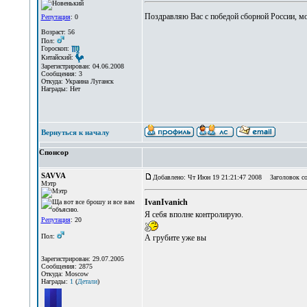
Поздравляю Вас с победой сборной России, м
Репутация
: 0
Возраст: 56
Пол:
Гороскоп:
Китайский:
Зарегистрирован: 04.06.2008
Сообщения: 3
Откуда: Украина Луганск
Награды: Нет
Вернуться к началу
Спонсор
SAVVA
Добавлено: Чт Июн 19 21:21:47 2008
Заголовок со
Мэтр
IvanIvanich
Я себя вполне контролирую.
Репутация
: 20
Пол:
А грубите уже вы
Зарегистрирован: 29.07.2005
Сообщения: 2875
Откуда: Moscow
Награды:
1
(
Детали
)