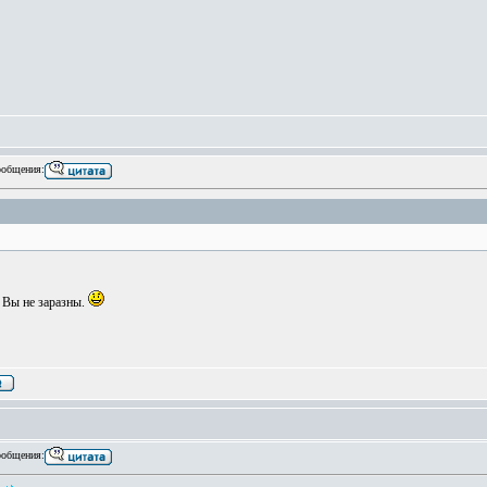
общения:
 Вы не заразны.
общения: