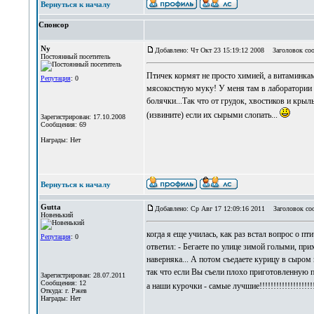
Вернуться к началу
Спонсор
Ny
Добавлено: Чт Окт 23 15:19:12 2008
Заголовок соо
Постоянный посетитель
Птичек кормят не просто химией, а витаминками
Репутация
: 0
мясокостную муку! У меня там в лаборатории п
болячки...Так что от грудок, хвостиков и кры
(извините) если их сырыми слопать...
Зарегистрирован: 17.10.2008
Сообщения: 69
Награды: Нет
Вернуться к началу
Gutta
Добавлено: Ср Авг 17 12:09:16 2011
Заголовок со
Новенький
когда я еще училась, как раз встал вопрос о пт
Репутация
: 0
ответил: - Бегаете по улице зимой голыми, при
наверняка... А потом съедаете курицу в сыром
так что если Вы съели плохо приготовленную пи
Зарегистрирован: 28.07.2011
Сообщения: 12
а наши курочки - самые лучшие!!!!!!!!!!!!!!!!!!!
Откуда: г. Ржев
Награды: Нет