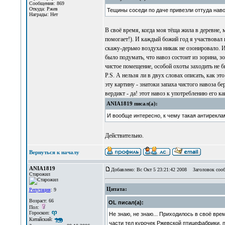
Сообщения: 869
Откуда: Ржев
Тещины соседи по даче привезли оттуда нав
Награды: Нет
В своё время, когда моя тёща жила в деревне, 
помогает!). И каждый божий год я участвовал 
скажу-дерьмо воздуха никак не озонировало. И
было подумать, что навоз состоит из зорина, зо
чистое помещение, особой охоты заходить не б
P.S. А нельзя ли в двух словах описать, как э
эту картину - знатоки запаха чистого навоза б
вердикт - да! этот навоз к употреблению его 
ANIA1819 писал(а):
И вообще интересно, к чему такая антирекла
Действительно.
Вернуться к началу
ANIA1819
Добавлено: Вс Окт 5 23:21:42 2008
Заголовок сооб
Старожил
Цитата:
Репутация
: 9
Возраст: 66
OL писал(а):
Пол:
Гороскоп:
Не знаю, не знаю... Приходилось в своё вре
Китайский:
части тел курочек Ржевской птицефабрики, п