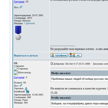
Репутация
: 20
Пол:
Зарегистрирован: 29.07.2005
Сообщения: 2875
Откуда: Moscow
Награды:
1
(
Детали
)
_________________
Не разрушайте мои нервные клетки - в них жи
Вернуться к началу
OL
Добавлено: Пн Окт 6 17:33:51 2008
Заголовок соо
Старожил
Modjo писал(а):
Репутация
: 6
Проблема наших людей (И вобще русских люд
Возраст: 69
Пол:
Ни минуты не сомневался в качестве курочек. П
Гороскоп:
Китайский:
15-20.
Зарегистрирован: 13.06.2005
Сообщения: 869
Ovidiy писал(а):
Откуда: Ржев
Награды: Нет
Вобщем, на птицефабрику давно пора наведа