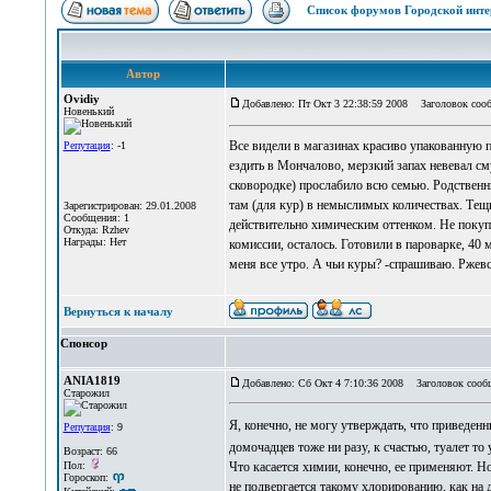
Список форумов Городской инте
Автор
Ovidiy
Добавлено: Пт Окт 3 22:38:59 2008
Заголовок сообщ
Новенький
Все видели в магазинах красиво упакованную 
Репутация
: -1
ездить в Мончалово, мерзкий запах невевал см
сковородке) прослабило всю семью. Родственни
там (для кур) в немыслимых количествах. Тещи
Зарегистрирован: 29.01.2008
Сообщения: 1
действительно химическим оттенком. Не покупа
Откуда: Rzhev
Награды: Нет
комиссии, осталось. Готовили в пароварке, 40 
меня все утро. А чьи куры? -спрашиваю. Ржевс
Вернуться к началу
Спонсор
ANIA1819
Добавлено: Сб Окт 4 7:10:36 2008
Заголовок сооб
Старожил
Я, конечно, не могу утверждать, что приведен
Репутация
: 9
домочадцев тоже ни разу, к счастью, туалет то 
Возраст: 66
Пол:
Что касается химии, конечно, ее применяют. Н
Гороскоп:
не подвергается такому хлорированию, как на