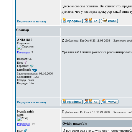
Здесь не совсем понятно. Вы сейчас что, предл
думаете, что у нас здесь прокурор какой-нить т
Вернуться к началу
Спонсор
ANIA1819
Добавлено: Пн Окт 6 23:11:06 2008
Заголовок соо
Старожил
Уряяяяяяя! Птичек ржевских реабилитировал
Репутация
: 9
Возраст: 66
Пол:
Гороскоп:
Китайский:
Зарегистрирован: 09.10.2006
Сообщения: 1268
Откуда: Ржев
Награды: Нет
Вернуться к началу
IvanIvanich
Добавлено: Вт Окт 7 13:37:49 2008
Заголовок сооб
Мэтр
Ovidiy писал(а):
Репутация
: 19
И вот один раз это случилось- после употре
Пол: