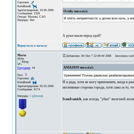
Гороскоп:
Китайский:
Зарегистрирован: 18.06.2006
Ovidiy писал(а):
Сообщения: 2328
Откуда: Москва, САО
И опять неприятности: у дочки всю ночь, у ме
Награды: Нет
А руки мыли перед едой?
Вернуться к началу
Maria
Добавлено: Вт Окт 7 22:09:44 2008
Заголовок сооб
Мэтр
ANIA1819 писал(а):
Репутация
: 44
Пол:
Уряяяяяяя! Птичек ржевских реабилитировал
Гороскоп:
И я рада, хотя не могу припомнить, когда я рж
Китайский:
Зарегистрирован: 05.03.2006
негативные стороны города, хотя сама за то, ч
Сообщения: 8174
Награды:
1
(
Детали
)
IvanIvanich
, как всегда, "убил" железной лог