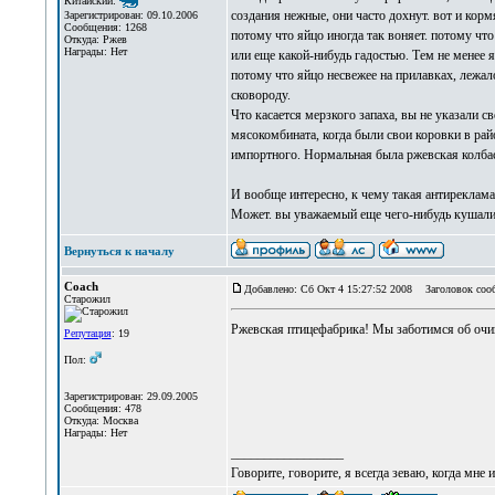
Китайский:
создания нежные, они часто дохнут. вот и кормя
Зарегистрирован: 09.10.2006
Сообщения: 1268
потому что яйцо иногда так воняет. потому что
Откуда: Ржев
Награды: Нет
или еще какой-нибудь гадостью. Тем не менее я
потому что яйцо несвежее на прилавках, лежало
сковороду.
Что касается мерзкого запаха, вы не указали св
мясокомбината, когда были свои коровки в райо
импортного. Нормальная была ржевская колбаск
И вообще интересно, к чему такая антиреклама
Может. вы уважаемый еще чего-нибудь кушали
Вернуться к началу
Coach
Добавлено: Сб Окт 4 15:27:52 2008
Заголовок соо
Старожил
Ржевская птицефабрика! Мы заботимся об очи
Репутация
: 19
Пол:
Зарегистрирован: 29.09.2005
Сообщения: 478
Откуда: Москва
Награды: Нет
_________________
Говорите, говорите, я всегда зеваю, когда мне 