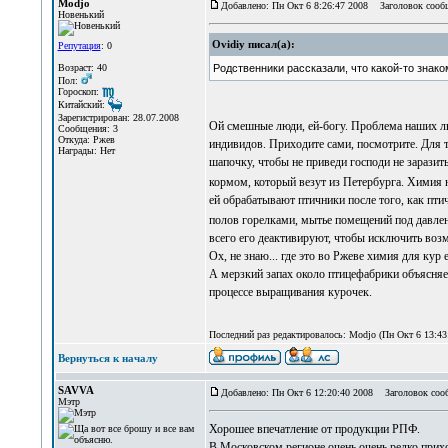
Modjo
Добавлено: Пн Окт 6 8:26:47 2008
Заголовок сообще
Новенький
Ovidiy писал(а):
Репутация
: 0
Возраст: 40
Родственники рассказали, что какой-то знак
Пол:
Гороскоп:
Китайский:
Зарегистрирован: 28.07.2008
Ой смешные люди, ей-богу. Проблема наших лю
Сообщения: 3
Откуда: Ржев
индивидов. Приходите сами, посмотрите. Для т
Награды: Нет
шапочку, чтобы не приведи господи не зарази
кормом, который везут из Петербурга. Химия
ей обрабатывают птичники после того, как пти
полов горелками, мытье помещений под давлен
всего его деактивируют, чтобы исключить воз
Ох, не знаю... где это во Ржеве химия для кур е
А мерзкий запах около птицефабрики объясняетс
процессе выращивания курочек.
Последний раз редактировалось: Modjo (Пн Окт 6 13:43:
Вернуться к началу
SAVVA
Добавлено: Пн Окт 6 12:20:40 2008
Заголовок соо
Мэтр
Хорошее впечатление от продукции РПФ.
В Московском регионе очень очень редко прихо