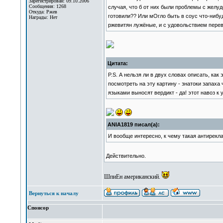
Зарегистрирован: 09.10.2006
Сообщения: 1268
случая, что б от них были проблемы с жел
Откуда: Ржев
готовили?? Или мОгло быть в соус что-нибу
Награды: Нет
ржевитян лужёные, и с удовольствием перев
Цитата:
P.S. А нельзя ли в двух словах описать, ка
посмотреть на эту картину - знатоки запаха 
языками выносят вердикт - да! этот навоз к
ANIA1819 писал(а):
И вообще интересно, к чему такая антирекл
Действительно.
ШпиЕн американский.
Вернуться к началу
Спонсор