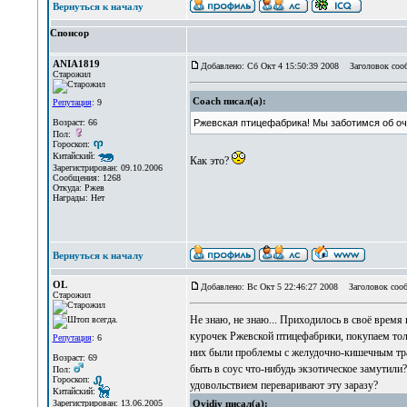
Вернуться к началу
Спонсор
ANIA1819
Добавлено: Сб Окт 4 15:50:39 2008
Заголовок соо
Старожил
Coach писал(а):
Репутация
: 9
Возраст: 66
Ржевская птицефабрика! Мы заботимся об о
Пол:
Гороскоп:
Китайский:
Как это?
Зарегистрирован: 09.10.2006
Сообщения: 1268
Откуда: Ржев
Награды: Нет
Вернуться к началу
OL
Добавлено: Вс Окт 5 22:46:27 2008
Заголовок сооб
Старожил
Не знаю, не знаю... Приходилось в своё время 
курочек Ржевской птицефабрики, покупаем толь
Репутация
: 6
них были проблемы с желудочно-кишечным тра
Возраст: 69
быть в соус что-нибудь экзотическое замутили
Пол:
Гороскоп:
удовольствием переваривают эту заразу?
Китайский:
Зарегистрирован: 13.06.2005
Ovidiy писал(а):