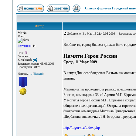
Список форумов Городской инте
Автор
Maria
Добавлено: Вс Мар 15 21:40:05 2009
Заголовок соо
Мэтр
Вообще-то, город Вязьма должен быть городом-
Репутация
: 44
Пол:
Памяти Героя России
Гороскоп:
Китайский:
Среда, 11 Март 2009
Зарегистрирован: 05.03.2006
Сообщения: 8174
В канун Дня освобождения Вязьмы на могиле 
Награды:
1
(
Детали
)
митинг.
Мероприятие проходило в рамках праздновани
России, командарма 33-ей Армии М.Г. Ефремов
У могилы героя России М.Г. Ефремова собрали
общественных организаций. Открыла торжестве
биографии командарма Михаила Григорьевича 
Щербакова, вязьмичка Л.Н. Егорова, председат
http://mgorv.ru/index.php