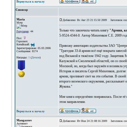
Вернуться к началу
Спонсор
Maria
Добавлено: Вс Авг 23 21:15:50 2009
Заголовок соо
Мэтр
Только что закончила читать книгу
"Армия, ко
Репутация
: 44
5-9524-4344-0. Автор Михеенков С.Е. 2009 год
Пол:
Гороскоп:
Китайский:
Привожу аннотацию издательства ЗАО "Центрп
Зарегистрирован: 05.03.2006
"Трагедия 33-й армии всё ещё покрыта завесо
Сообщения: 8174
под Вязьмой в тяжёлом 1942 году. Защитник М
Награды:
1
(
Детали
)
Калужской и Смоленской областей, он со своей
Москвой, но, когда был окружён и возникла угр
Историк и писатель Сергей Михеенков, долгие 
армии, проливает свет на эти события. В свое
второго вяземского окружения, рассказывает 
Жукова."
Мне книга определённо понравилась. После её 
этом направлении.
Вернуться к началу
Mangazeev
Добавлено: Вт Ноя 24 21:08:16 2009
Заголовок со
Активист