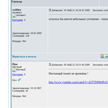
Спонсор
walther
Добавлено: Чт Май 21 16:34:45 2009
Заголовок сооб
Активист
хотелось бы внести небольшое уточнение - этил
Репутация
: 4
Зарегистрирован: 18.03.2009
Сообщения: 128
Награды: Нет
Вернуться к началу
Hint
Добавлено: Пт Май 22 19:51:46 2009
Заголовок сооб
Местный
Настоящий талант не пропьёшь !
Репутация
: 0
Пол:
http://www.youtube.com/watch?v=d2TTD0M4PqU&
Зарегистрирован: 19.10.2007
Сообщения: 44
Награды: Нет