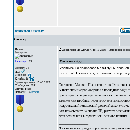
Вернуться к началу
Спонсор
Basile
Добавлено: Пт Авг 28 6:48:13 2009
Заголовок сообщ
Модератор
Maria писал(а):
Репутация
: 32
Возраст: 79
Извините, но профессор мелет чушь, обосновы
Пол:
алкоголя! Нет алкоголя, нет химической реакц
Гороскоп:
Китайский:
Зарегистрирован: 17.06.2005
Cогласен с Марией. Пьянство это не "химическа
Сообщения: 2311
Откуда: Ржев
Алкоголизм набрал обороты в последние годы? 
Награды:
1
(
Детали
)
ориентиров, генеририруемых властью, невозможно
ежедневных проблем через алкоголь и наркотик
подростковый-юношеский-девичий алкоголизм. Ал
нам показывают на экране ТВ, рисуют в печатны
если если у тебя в рууках нет "пенного напитка"
_________________
"Согласие есть продукт при полном непротивлен