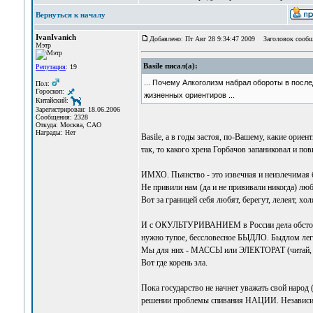
Вернуться к началу
IvanIvanich
Добавлено: Пт Авг 28 9:34:47 2009
Заголовок сообщ
Мэтр
Basile писал(а):
Репутация
: 19
... Почему Алкоголизм набрал обороты в посл
Пол:
Гороскоп:
жизненных ориентиров ...
Китайский:
Зарегистрирован: 18.06.2006
Сообщения: 2328
Откуда: Москва, САО
Награды: Нет
Basile, а в годы застоя, по-Вашему, какие ори
так, то какого хрена Горбачов запаниковал и по
ИМХО. Пьянство - это извечная и неизлечимая б
Не привили нам (да и не прививали никогда) люб
Вот за границей себя любят, берегут, лелеят, хол
И с ОКУЛЬТУРИВАНИЕМ в России дела обстояли 
нужно тупое, бессловесное БЫДЛО. Быдлом легче
Мы для них - МАССЫ или ЭЛЕКТОРАТ (читай, 
Вот где корень зла.
Пока государство не начнет уважать свой народ (
решении проблемы спивания НАЦИИ. Независимо