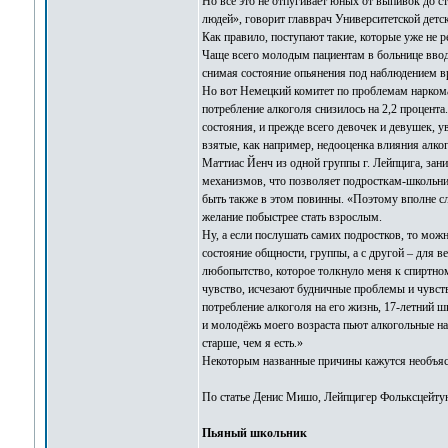
Но всё это не отпугивает юных от выпивок до с
людей», говорит главврач Университетской детс
Как правило, поступают такие, которые уже не р
Чаще всего молодым пациентам в больнице ввод
снимая состояние опьянения под наблюдением вр
Но вот Немецкий комитет по проблемам наркома
потребление алкоголя снизилось на 2,2 процент
состояния, и прежде всего девочек и девушек, 
взятые, как например, недооценка влияния алко
Маттиас Йенч из одной группы г. Лейпцига, зан
механизмов, что позволяет подросткам-школьник
быть также в этом повинны. «Поэтому вполне сл
желание побыстрее стать взрослым.
Ну, а если послушать самих подростков, то мож
состояние общности, группы, а с другой – для в
любопытство, которое толкнуло меня к спиртном
чувство, исчезают будничные проблемы и чувст
потребление алкоголя на его жизнь, 17-летний 
и молодёжь моего возраста пьют алкогольные на
старше, чем я есть.»
Некоторым названные причины кажутся необъяс
По статье Денис Мишо, Лейпцигер Фольксцейтун
Пьяный школьник