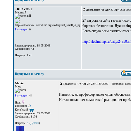
TREZVOST
Добавлено: Чт Авг 27 21:45:38 200
Местный
27 августа на сайте газеты «К
бороться бесполезно.
Нужно бор
Репутация
: 0
Рекомендую всем ознакомиться 
http://vladimir.kp.ru/daily/24350.3
Зарегистрирован: 18.05.2009
Сообщения: 42
Награды: Нет
Вернуться к началу
Maria
Добавлено: Чт Авг 27 22:41:29 2009
Заголовок сооб
Мэтр
Извините, но профессор мелет чушь, обосновыва
Репутация
: 44
Нет алкоголя, нет химической реакции, нет про
Пол:
Гороскоп:
Китайский:
Зарегистрирован: 05.03.2006
Сообщения: 8174
Награды:
1
(
Детали
)