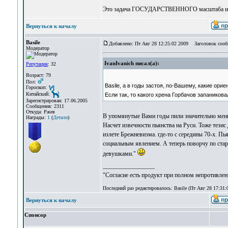
Это задача ГОСУДАРСТВЕННОГО масштаба и с
Вернуться к началу
Basile
Добавлено: Пт Авг 28 12:25:02 2009
Заголовок сооб
Модератор
IvanIvanich писал(а):
Репутация
: 32
Возраст: 79
Пол:
Basile, а в годы застоя, по-Вашему, какие о
Гороскоп:
Китайский:
Если так, то какого хрена Горбачов запаников
Зарегистрирован: 17.06.2005
Сообщения: 2311
Откуда: Ржев
В упомянутые Вами годы пили значительно меньше
Награды:
1
(
Детали
)
Насчет извечности пьянства на Руси. Тоже тезис
излете Брежневизма. где-то с середины 70-х. Пь
социальным явлением. А теперь поворчу по стар
девушками."
_________________
"Согласие есть продукт при полном непротивлен
Последний раз редактировалось: Basile (Пт Авг 28 17:31:0
Вернуться к началу
Спонсор