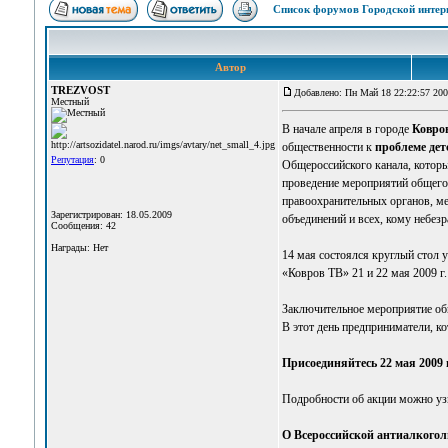
Список форумов Городской интер
Автор
TREZVOST
Добавлено: Пн Май 18 22:22:57 20
Местный
В начале апреля в городе
Ковро
общественности к
проблеме дет
Репутация
: 0
Общероссийского канала, которы
проведение мероприятий общегор
правоохранительных органов, м
Зарегистрирован: 18.05.2009
объединений и всех, кому небез
Сообщения: 42
Награды: Нет
14 мая состоялся круглый стол 
«Ковров ТВ» 21 и 22 мая 2009 г.
Заключительное мероприятие о
В этот день предприниматели, к
Присоединяйтесь 22 мая 2009 г
Подробности об акции можно узна
О Всероссийской антиалкого