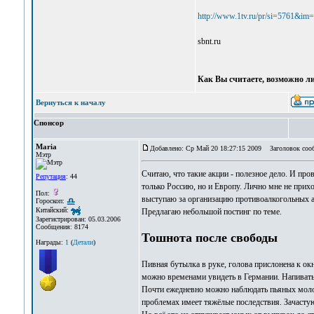
http://www.1tv.ru/pr/si=5761&im
sbnt.ru
Как Вы считаете, возможно ли
Вернуться к началу
Спонсор
Maria
Добавлено: Ср Май 20 18:27:15 2009
Заголовок соо
Мэтр
Cчитаю, что такие акции - полезное дело. И про
Репутация
: 44
только Россию, но и Европу. Лично мне не прихо
Пол:
выступаю за организацию противоалкогольных а
Гороскоп:
Китайский:
Предлагаю небольшой постинг по теме.
Зарегистрирован: 05.03.2006
Сообщения: 8174
Тошнота после свободы
Награды:
1
(
Детали
)
Пивная бутылка в руке, голова прислонена к ок
можно временами увидеть в Германии. Напивать
Почти ежедневно можно наблюдать пьяных моло
проблемах имеет тяжёлые последствия. Зачастую