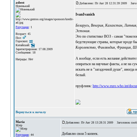
asbest
Добавлено: Пт Авг 28 12:31:39 2009
Загол
Новенький
IvanIvanich
Беларусь, Венгрия, Казахстан, Латвия
Репутация
: 1
Эстония.
Возраст: 45
Это по статистике ВОЗ - самая "тяжелоп
Пол:
Гороскоп:
бедствующие страны, которые вроде бы
Китайский:
Королевство, Финляндия, Франция, Ш
Зарегистрирован: 17.08.2009
Сообщения: 18
А вообще, если есть желание действител
Награды: Нет
опираться на научные факты, а не на
искать не в "загадочной душе", иногда
белый.
пруфлинк:
http://www.euro.who.int/docu
Вернуться к началу
Maria
Добавлено: Пт Авг 28 13:28:31 2009
Заголовок сооб
Мэтр
Добавлю свои 5 копеек.
Репутация
: 44