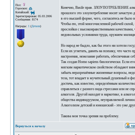
Пол:
Конечно, Basile прав. ЗЛОУПОТРЕБЛЕНИЕ алкого
Гороскоп:
Китайский:
прошлого это злоупотребление носит зачастую 
Зарегистрирован: 05.03.2006
в его высшей форме, чего, согласитесь не было
Сообщения: 8174
Чтобы ею, этой многочисленной рабочей силой, 
Награды:
1
(
Детали
)
прослойки с высоконравственными качествами, ч
недовольных условиями труда, оружием милици
Но народ не быдло, как бы этого ни хотели госу
Если их угнетать, давить на психику, что часто
настроения, нежелание работать, обеспечивая с
Так создан Homo sapiens биологически. Если его
мягким наркотическом свойством обладают вино,
забыть неразрешённые жизненные вопросы, недос
тела, тот впадает в мучительный душевный и физ
достичь, как известно, определённым количеств
справляться с разного вида стрессами или не сп
алкоголя. Другой находит в наркотике, в алког
общества индивидуумом, неуправляемой лично
Алкоголизм детский и юношеский - это уже друг
Такова моя точка зрения на проблему.
Вернуться к началу