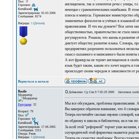
Пол:
англицизмов, так и элементов речи с улицы, т
Гороскоп:
Китайский:
немецки с грамматическими ошибками. В этом р
Зарегистрирован: 05.03.2006
плюсы и минусы. Германское министерство обра
Сообщения: 8174
знаменитых филологов и учёных в языковой обл
Награды:
1
(
Детали
)
правописания. И что вы думаете? Вся затея ок
общественностью, правительство не стало ввязы
регулируются. Решили, что жизнь и развитие о
диктует обществу развитие языка. Словарь, пр
предприятиях разрешено пользоваться несколь
смысл сказанного и написанного были поняты 
А вот французы не терпят англицизмов в своём 
язык будет таким, каким его хочет видеть и го
происходит своим чередом в зависимости от ра
Вернуться к началу
Basile
Добавлено: Ср Сен 9 7:05:29 2009
Заголовок сооб
Модератор
Мы все обсуждаем, проблемы правописания. А 
Репутация
: 32
Вы наверное обратили внимание, что 4 словар
Возраст: 79
Теперь посчитайте сколько наужно словарей, ка
Пол:
Гороскоп:
по обдному в школы и библиотеки, на и так по 
Китайский:
За всей этой "реформой" торчат уши желания,
Зарегистрирован: 17.06.2005
Сообщения: 2311
соучредителей этой фирмочки окажется родстве
Откуда: Ржев
Награды:
1
(
Детали
)
Теперь по существу проблемы: Всегда существ