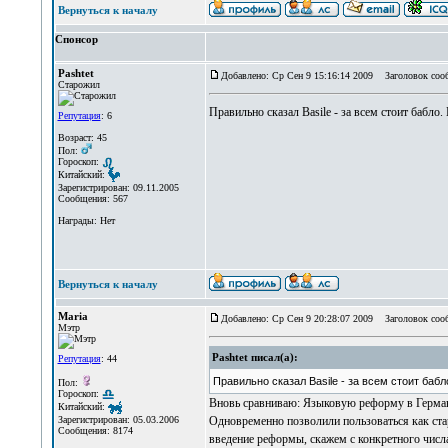
Вернуться к началу
Спонсор
Pashtet
Добавлено: Ср Сен 9 15:16:14 2009
Заголовок соо
Старожил
Правильно сказал Basile - за всем стоит бабло
Репутация
: 6
Возраст: 45
Пол:
Гороскоп:
Китайский:
Зарегистрирован: 09.11.2005
Сообщения: 567
Награды: Нет
Вернуться к началу
Maria
Добавлено: Ср Сен 9 20:28:07 2009
Заголовок соо
Мэтр
Pashtet писал(а):
Репутация
: 44
Правильно сказал Basile - за всем стоит баб
Пол:
Гороскоп:
Вновь сравниваю: Языковую реформу в Германи
Китайский:
Одновременно позволили пользоваться как ста
Зарегистрирован: 05.03.2006
Сообщения: 8174
введение реформы, скажем с конкретного числа