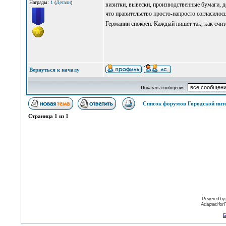
Награды:
1
(
Детали
)
визитки, вывески, производственные бумаги, до
что правительство просто-напросто согласилос
Германии спокоен: Каждый пишет так, как счи
Вернуться к началу
Показать сообщения:
Список форумов Городской инт
Страница
1
из
1
Powered by
Adapted for
Б