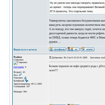
Ну не умели они никогда говорить правильно
их время - теперь они перекраивают Великий 
ЕГЭ промолчу. Это отдельная тема.
Университеты заполнились безграмотными выхо
наша речь засорена огромным количеством инос
А по поводу, кто там наверху сидит, хочется 
двухгодичной давности, когда не могли рефит
по ЕНВД, только теперь бодаются ФНС и Минфи
дураки.....
Вернуться к началу
Pashtet
Добавлено: Вт Сен 8 10:10:41 2009
Заголовок сооб
Старожил
Больше поразило не кофе среднего рода с дОго
Репутация
: 6
лезет!!!
Возраст: 45
Пол:
Гороскоп:
Китайский:
Зарегистрирован: 09.11.2005
Сообщения: 567
Награды: Нет