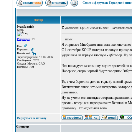
Список форумов Городской инте
Автор
IvanIvanich
Добавлено: Ср Сен 2 9:28:15 2009
Заголовок сообще
Мэтр
... язык.
Репутация
: 19
Я о приказе Миобразования или, как оно тепеь
Пол:
Гороскоп:
С 1 сентября КОФЕ потерял половую принадлежн
Китайский:
ударением на первую гласную - д
О
говор. Ну эт
Зарегистрирован: 18.06.2006
Сообщения: 2328
Откуда: Москва, САО
Что последует за этим ноу-хау от деятелей по 
Награды: Нет
Наверное, скоро нормой будет говорить: "п
О
рт
То, с чем боролись долгие годы (с низкой грам
Впечатление такое, что министерство, которо
двоечники.
Ну не умели они никогда говорить правильно, 
время - теперь они перекраивают Великий и Мо
промолчу. Это отдельная тема.
Вернуться к началу
Спонсор