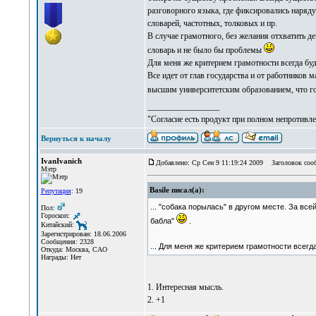
разговорного языка, где фиксировались наряду
словарей, частотных, толковых и пр.
В случае грамотного, без желания отхватить де
словарь и не было бы проблемы
Для меня же критерием грамотности всегда буд
Все идет от глав государства и от работников 
высшим университетским образованием, что го
_________________
"Согласие есть продукт при полном непротивле
Вернуться к началу
IvanIvanich
Добавлено: Ср Сен 9 11:19:24 2009
Заголовок соо
Мэтр
Basile писал(а):
Репутация
: 19
... "собака порылась" в другом месте. За вс
Пол:
Гороскоп:
бабла"
.
Китайский:
Зарегистрирован: 18.06.2006
Сообщения: 2328
... Для меня же критерием грамотности всег
Откуда: Москва, САО
Награды: Нет
1. Интересная мысль.
2. +1