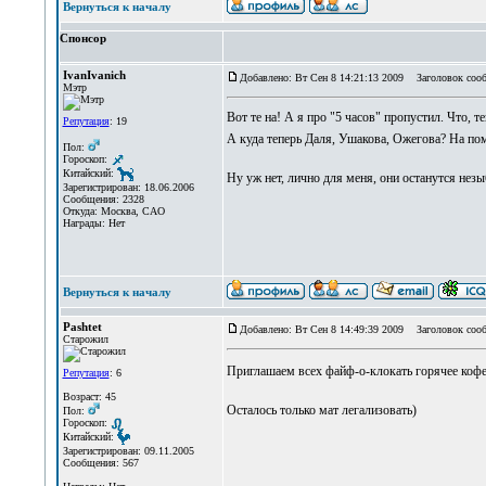
Вернуться к началу
Спонсор
IvanIvanich
Добавлено: Вт Сен 8 14:21:13 2009
Заголовок сооб
Мэтр
Вот те на! А я про "5 часов" пропустил. Что, 
Репутация
: 19
А куда теперь Даля, Ушакова, Ожегова? На п
Пол:
Гороскоп:
Китайский:
Ну уж нет, лично для меня, они останутся не
Зарегистрирован: 18.06.2006
Сообщения: 2328
Откуда: Москва, САО
Награды: Нет
Вернуться к началу
Pashtet
Добавлено: Вт Сен 8 14:49:39 2009
Заголовок сооб
Старожил
Приглашаем всех файф-о-клокать горячее коф
Репутация
: 6
Возраст: 45
Осталось только мат легализовать)
Пол:
Гороскоп:
Китайский:
Зарегистрирован: 09.11.2005
Сообщения: 567