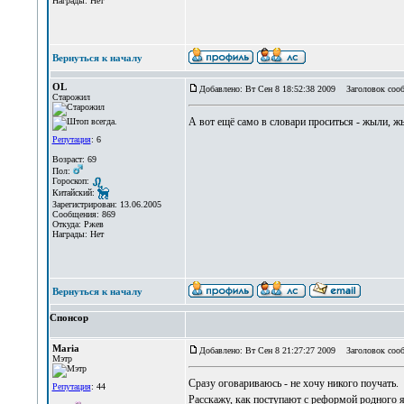
Награды: Нет
Вернуться к началу
OL
Добавлено: Вт Сен 8 18:52:38 2009
Заголовок сооб
Старожил
А вот ещё само в словари проситься - жыли, ж
Репутация
: 6
Возраст: 69
Пол:
Гороскоп:
Китайский:
Зарегистрирован: 13.06.2005
Сообщения: 869
Откуда: Ржев
Награды: Нет
Вернуться к началу
Спонсор
Maria
Добавлено: Вт Сен 8 21:27:27 2009
Заголовок сооб
Мэтр
Сразу оговариваюсь - не хочу никого поучать.
Репутация
: 44
Расскажу, как поступают с реформой родного 