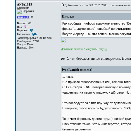
ANIA1819
Добавлено: Чт Сен 3 3:57:31 2009
Заголовок сообщ
Старожил
Цитата:
Репутация
: 9
Возраст: 66
Как сообщает информационное агентство “Вес
Пол:
фраза “сладкое кофе”- ошибкой не считается.
Гороскоп:
йогурт и среда. Так что теперь можно покупа
Китайский:
Зарегистрирован: 09.10.2006
Сообщения: 1268
Откуда: Ржев
Награды: Нет
Добавлено спустя 22 минуты 58 секунд:
Re: С чем боролись, на то и напоролись. Новый 
IvanIvanich писал(а):
... язык.
Я о приказе Миобразования или, как оно теп
С 1 сентября КОФЕ потерял половую принадлеж
ударением на первую гласную - д
О
говор. Ну 
Что последует за этим ноу-хау от деятелей п
Наверное, скоро нормой будет говорить: "п
О
То, с чем боролись долгие годы (с низкой гр
Впечатление такое, что министерство, котор
бывшие двоечники.