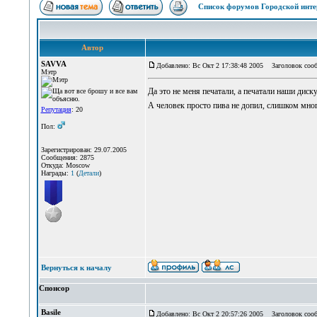
Список форумов Городской инте
Автор
SAVVA
Добавлено: Вс Окт 2 17:38:48 2005
Заголовок сооб
Мэтр
Да это не меня печатали, а печатали наши диску
А человек просто пива не допил, слишком много
Репутация
: 20
Пол:
Зарегистрирован: 29.07.2005
Сообщения: 2875
Откуда: Moscow
Награды:
1
(
Детали
)
Вернуться к началу
Спонсор
Basile
Добавлено: Вс Окт 2 20:57:26 2005
Заголовок сооб