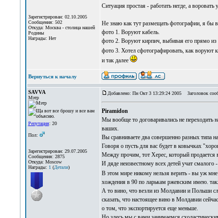
Ситуация простая - работать негде, а воровать 
Зарегистрирован: 02.10.2005
Сообщения: 502
Не знаю как тут размещать фотографии, я бы
Откуда: Москва - столица нашей
фото 1. Воруют кабель.
Родины
Награды: Нет
фото 2. Воруют кирпич, выбивая его прямо из 
фото 3. Хотел сфотографировать, как воруют 
и так далее
Вернуться к началу
SAVVA
Добавлено: Пн Окт 3 13:29:24 2005
Заголовок соо
Мэтр
Piramidon
Мы вообще то договаривались не переходить н
Репутация
: 20
ваших.
Пол:
Вы сравниваете два совершенно разных типа нап
Говоря о пусть для вас будет в ковычках "хор
Зарегистрирован: 29.07.2005
Между прочим, тот Херес, который продается в 
Сообщения: 2875
Откуда: Moscow
И дяде неизвестному всех детей учат смалого -
Награды:
1
(
Детали
)
В этом мире никому нельзя верить - вы уж мне
хождения в 90 по ларькам ржевским имею. такж
А то вино, что везли из Молдавии и Польши сл
сказать, что настоящее вино в Молдавии сейчас
о том, что экспортируется еще меньше.
Но здесь мы с вами занимаемся схоластическим