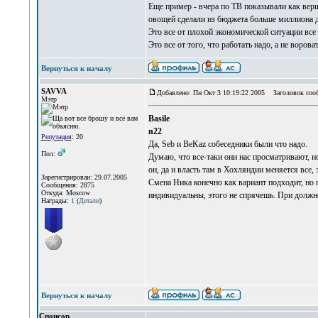
Еще пример - вчера по ТВ показывали как верш
овощей сделали из бюджета больше миллиона 
Это все от плохой экономической ситуации все 
Это все от того, что работать надо, а не вороват
Вернуться к началу
SAVVA
Добавлено: Пн Окт 3 10:19:22 2005
Заголовок соо
Мэтр
Basile
n22
Репутация
: 20
Да, Seb и BeKaz собеседники были что надо.
Пол:
Думаю, что все-таки они нас просматривают, но
он, да и власть там в Хохляндии меняется все, 
Зарегистрирован: 29.07.2005
Смена Ника конечно как вариант подходит, но 
Сообщения: 2875
Откуда: Moscow
индивидуальны, этого не спрячешь. При должн
Награды:
1
(
Детали
)
Вернуться к началу
Спонсор