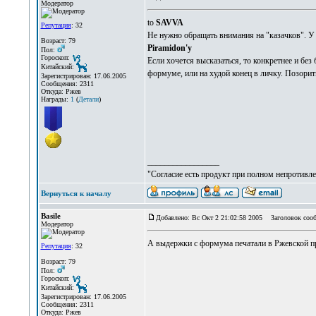
Модератор
to
SAVVA
Репутация
: 32
Не нужно обращать внимания на "казачков". У 
Возраст: 79
Piramidon'у
Пол:
Гороскоп:
Если хочется высказаться, то конкретнее и без
Китайский:
формуме, или на худой конец в личку. Позорит
Зарегистрирован: 17.06.2005
Сообщения: 2311
Откуда: Ржев
Награды:
1
(
Детали
)
_________________
"Согласие есть продукт при полном непротивле
Вернуться к началу
Basile
Добавлено: Вс Окт 2 21:02:58 2005
Заголовок сооб
Модератор
А выдержки с формума печатали в Ржевской пра
Репутация
: 32
Возраст: 79
Пол:
Гороскоп:
Китайский:
Зарегистрирован: 17.06.2005
Сообщения: 2311
Откуда: Ржев