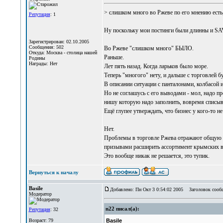
> слишком много во Ржеве по его мнению есть,
Репутация
: 1
Ну поскольку мои постинги были длинны и SAV
Зарегистрирован: 02.10.2005
Сообщения: 502
Во Ржеве "слишком много" БЫЛО.
Откуда: Москва - столица нашей
Раньше.
Родины
Награды: Нет
Лет пять назад. Когда ларьков было море.
Теперь "многого" нету, и дальше с торговлей б
В описании ситуации с панталонами, колбасой
Но не соглашусь с его выводами - мол, надо пр
нишу которую надо заполнить, вовремя списыват
Ещё глупее утверждать, что бизнес у кого-то не
Нет.
Проблемы в торговле Ржева отражают общую эк
призывами расширить ассортимент крымских в
Это вообще никак не решается, это тупик.
Вернуться к началу
Basile
Добавлено: Пн Окт 3 0:54:02 2005
Заголовок сооб
Модератор
n22 писал(а):
Репутация
: 32
Возраст: 79
Basile