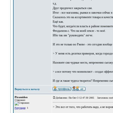
т.д.
Друг предпочел закрыться сам.
Итог - все магазины, рынки и лавочки сейчас в
Сказалось это на ассортименте товара и качес
Ещё как.
Что будет, когда/если власть в районе поменяе
Феодализм-с. Что на моей земле - то моё.
Ибо так им "руководить" легче.
И это не только во Ржеве - это сегодня вообще 
> У меня есть десятки примеров, когда горазд
Назовите сии чудные места, непременно сьезж
> а все потому что монополист - создал эффек
И где ж такие чудеса творятся? Непременно сье
Вернуться к началу
Piramidon
Добавлено: Пн Окт 3 12:47:30 2005
Заголовок соо
Старожил
> Это все от того, что работать надо, а не воров
Репутация
: 1