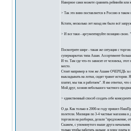
Наверное сами можете сравнить рейнвейн ил
> Так это вино поставляется в Россию в таком 
Кстати, несколько лет назад им было всё запр
> И все таки - аргументируйте позицию свою.
Посмотрите шире - такая же ситуация с торго
супермаркетах типа Ашан. Ассортимент больше
И то. Там где что-то зависит от человека, это
место.
Стоит например в том же Ашане ОЧЕРЕДЬ за гор
выкладывать на лотки, сидят травят истории. Я
платят, мы так и работаем". Я им ответил, что 
Мой друг, хозяин небольшого частного продма
> единственный способ создать себе конкурент
О да. Как только в 2000-м году пришел НашПры
полетели. Милиция по 3-4 частные магазина в 
торговли на разборки, делали "предложение, от
Скажем, с упомянутого выше друга начальник 
только чтобы работать дальше, и плюс платы в 