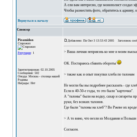
А ели вам интересно, где монополист создал э
Чтобы разместить фото, обратитесь к админу, 
Вернуться к началу
Спонсор
Piramidon
Добавлено: Пн Окт 3 13:53:43 2005
Заголовок соо
Старожил
> Ваша личная неприязнь ко мне и моим выск
Репутация
: 1
ОК. Постараюсь сбавить обороты
Зарегистрирован: 02.10.2005
Сообщения: 502
> также как и опыт покупки хлеба по талонам
Откуда: Москва - столица нашей
Родины
Награды: Нет
Не могли бы вы подробнее рассказать - где хле
Если в 40-50-е годы, то это были "карточки".
А "талоны" были на водку, сахар и сигареты при
руки, без всяких талонов.
Где были "талоны на хлеб"? Во Ржеве их вроде
> А то вино, что везли из Молдавии и Польши 
Согласен.