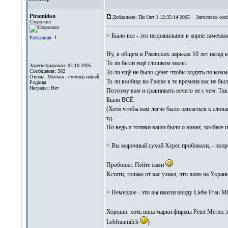
Piramidon
Добавлено: Пн Окт 3 12:35:14 2005
Заголовок соо
Старожил
> Было все - это неправильное в корне замечан
Репутация
: 1
Ну, в общем в Ржевских ларьках 10 лет назад 
То ли были ещё слишком малы.
Зарегистрирован: 02.10.2005
Сообщения: 502
То ли ещё не было денег чтобы ходить по комм
Откуда: Москва - столица нашей
То ли вообще во Ржеве в те времена вас не был
Родины
Награды: Нет
Поэтому вам и сравнивать нечего не с чем. Так 
Было ВСЁ.
(Хотя чтобы вам легче было цепляться к слова
тд.
Но ведь и топики ваши были о винах, колбасе и
> Вы марочный сухой Херес пробовали, - попро
Пробовал. Пейте сами
Кстати, только от вас узнал, что вино на Укра
> Немецкое - это вы имели ввиду Liebe Frau Mi
Хорошо, хоть вина марки фирмы Peter Mertes 
Lebfraumilch
)