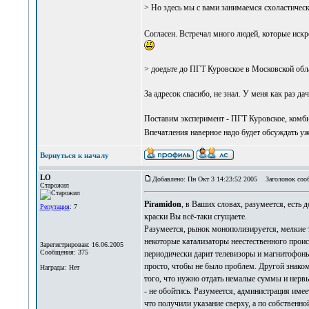
> Но здесь мы с вами занимаемся схоластическ
Согласен. Встречал много людей, которые иск
> доедьте до ПГТ Куровское в Московской обла
За адресок спасибо, не знал. У меня как раз да
Поставим эксперимент - ПГТ Куровское, комби
Впечатления наверное надо будет обсуждать у
Вернуться к началу
LO
Добавлено: Пн Окт 3 14:23:52 2005
Заголовок соо
Старожил
Piramidon
, в Ваших словах, разумеется, есть
Репутация
: 7
краски Вы всё-таки сгущаете.
Разумеется, рынок монополизируется, мелкие т
некоторые катализаторы неестественного проис
Зарегистрирован: 16.06.2005
Сообщения: 375
периодически дарит телевизоры и магнитофоны 
просто, чтобы не было проблем. Другой знако
Награды: Нет
того, что нужно отдать немалые суммы и нервы 
- не обойтись. Разумеется, администрация имее
что получили указание сверху, а по собственно