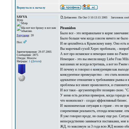
Вернуться к началу
SAVVA
Добавлено: Пн Окт 3 10:13:15 2005
Заголовок соо
Мэтр
Piramidon
Было все - это неправильное в корне замечание
Репутация
: 20
Было больше чем когда совсем ничего не было -
Пол:
И не цепляйтесь к Крымскому вину. Оно есть и 
Вы марочный сухой Херес пробовали, - попробу
Зарегистрирован: 29.07.2005
А вот про испанское и немецкое вино во Ржеве 
Сообщения: 2875
Откуда: Moscow
Немецкое - это вы имели ввиду Liebe Frau Mils
Награды:
1
(
Детали
)
магазинах не всегда встретишь, а вот во Ржеве
И почему я говорил о конкуренции как выходе и
конкурентное преимущество - это стать монопо
адекватное отношение к требованиям рынка и м
проблемы все явнее проявляются, и становятс
И все таки - аргументируйте позицию свою. "
У меня есть десятки примеров, когда гораздо 
что монополист - создал эффективный бизнес.
И экономическая ситуация в стране - это не пр
современная реальность, отсюда нежелание. отк
Я уже говорил вроде, но скажу еще раз. Ситуац
непосредственно занимается поставками, мне 
ЖД, то максимум за 3 года всю ЖД можно об