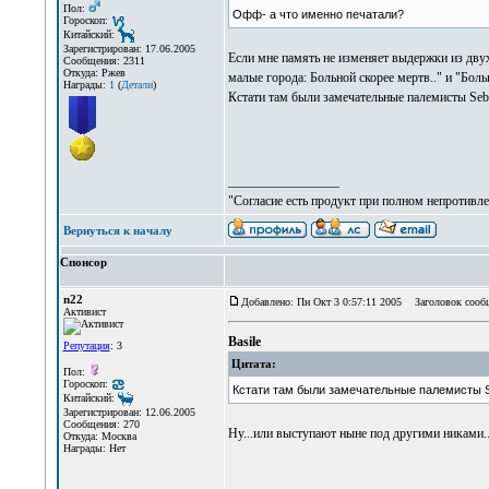
Пол:
Офф- а что именно печатали?
Гороскоп:
Китайский:
Зарегистрирован: 17.06.2005
Если мне память не изменяет выдержки из дву
Сообщения: 2311
Откуда: Ржев
малые города: Больной скорее мертв.." и "Бол
Награды:
1
(
Детали
)
Кстати там были замечательные палемисты Se
_________________
"Согласие есть продукт при полном непротивле
Вернуться к началу
Спонсор
n22
Добавлено: Пн Окт 3 0:57:11 2005
Заголовок сооб
Активист
Basile
Репутация
: 3
Цитата:
Пол:
Гороскоп:
Кстати там были замечательные палемисты S
Китайский:
Зарегистрирован: 12.06.2005
Сообщения: 270
Ну...или выступают ныне под другими никами..
Откуда: Москва
Награды: Нет