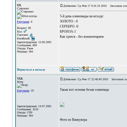
OL
Добавлено: Ср Фев 17 0:41:23 2010
Заголовок соо
Старожил
5-й день олимпиады на исходе:
ЗОЛОТО - 0
Репутация
: 6
СЕРЕБРО -0
Возраст: 69
БРОНЗА-1
Пол:
Гороскоп:
Как грится - без комментариев.
Китайский:
Зарегистрирован: 13.06.2005
Сообщения: 869
Откуда: Ржев
Награды: Нет
Вернуться к началу
VIA
Добавлено: Ср Фев 17 22:48:49 2010
Заголовок со
Мэтр
Такая вот зеленая белая олимпида
Репутация
: 29
Зарегистрирован: 14.07.2005
Сообщения: 3519
Откуда: СПб
Награды: Нет
Фото из Ванкувера