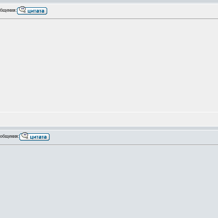
бщения:
общения: