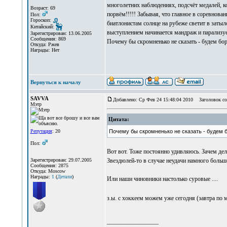
многолетних наблюдениях, подсчёт медалей, кот
Возраст: 69
порвём!!!!! Забывая, что главное в соревнован
Пол:
Гороскоп:
биатлонистам солнце на рубеже светит в зат
Китайский:
выступлением начинается мандраж и парализует
Зарегистрирован: 13.06.2005
Сообщения: 869
Почему бы скромненько не сказать - будем боро
Откуда: Ржев
Награды: Нет
Вернуться к началу
SAVVA
Добавлено: Ср Фев 24 15:48:04 2010
Заголовок со
Мэтр
Цитата:
Репутация
: 20
Почему бы скромненько не сказать - будем б
Пол:
Вот вот. Тоже постоянно удивляюсь. Зачем дел
Зарегистрирован: 29.07.2005
Звездюлей-то в случае неудачи намного больше,
Сообщения: 2875
Откуда: Moscow
Награды:
1
(
Детали
)
Или наши чиновники настолько суровые ....
з.ы. с хоккеем можем уже сегодня (завтра по
_________________