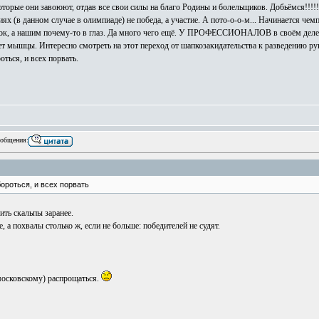
орые они завоюют, отдав все свои силы на благо Родины и болельщиков. Добьёмся!!!!!!!!
иях (в данном случае в олимпиаде) не победа, а участие. А пото-о-о-м... Начинается че
ылок, а нашим почему-то в глаз. Да много чего ещё. У ПРОФЕССИОНАЛОВ в своём деле,
 мышцы. Интересно смотреть на этот переход от шапкозакидательства к разведению руками
ться, и всех порвать.
общения:
ороться, и всех порвать
ить скальпы заранее.
 а похвалы столько ж, если не больше: победителей не судят.
 московскому) распрощаться.