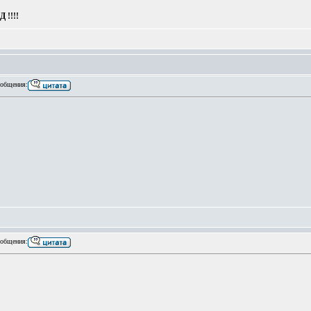
 !!!!
общения:
общения: