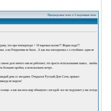
Предыдущая тема
::
Следующая тема
рану, что при температуре + 10 варежки носим!!! Жарко ведь!!!
л. а на Открытиии не было.. А как мы опозорились с о столбами- один не
самом деле ничего они не работают, это просто использование шанса... якобы
ть большие пробки, и использовать метро..
а каждый день со звездами. Открылся Русский Дом Сочи, пришел
икогда не видела!
лнце- а как мы весь мир обманули с погодой- все же подумают у нас всегда