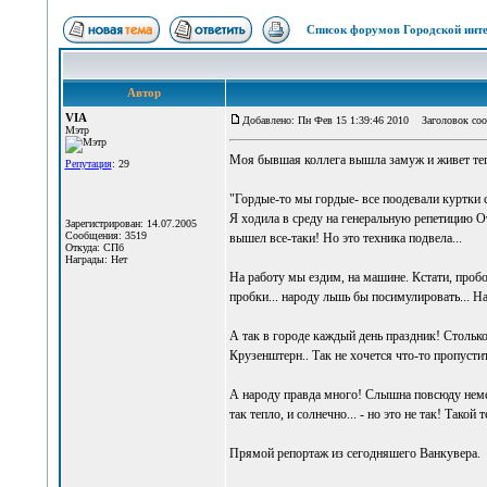
Список форумов Городской инте
Автор
VIA
Добавлено: Пн Фев 15 1:39:46 2010
Заголовок соо
Мэтр
Моя бывшая коллега вышла замуж и живет тепер
Репутация
: 29
"Гордые-то мы гордые- все поодевали куртки с
Я ходила в среду на генеральную репетицию О
Зарегистрирован: 14.07.2005
Сообщения: 3519
вышел все-таки! Но это техника подвела...
Откуда: СПб
Награды: Нет
На работу мы ездим, на машине. Кстати, пробо
пробки... народу льшь бы посимулировать... Н
А так в городе каждый день праздник! Стольк
Крузенштерн.. Так не хочется что-то пропустит
А народу правда много! Слышна повсюду немес
так тепло, и солнечно... - но это не так! Так
Прямой репортаж из сегодняшего Ванкувера.