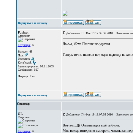
Вернуться к началу
Pashtet
Добавлено: Пт Фев 19 17:35:36 2010
Заголовок со
Старожил
Да-а-а, Жеха Плющенко удивил...
Репутация
: 6
Возраст: 45
Теперь точно шансов нет, одна надежда на хок
Пол:
Гороскоп:
Китайский:
Зарегистрирован: 09.11.2005
Сообщения: 567
Награды: Нет
Вернуться к началу
Спонсор
OL
Добавлено: Пт Фев 19 19:07:03 2010
Заголовок со
Старожил
Вот-вот...((( Олимпиадка ещё та будет.
Мне всегда интересно смотреть, читать как п
Репутация
: 6