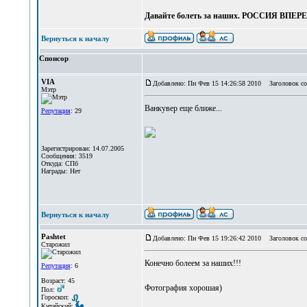
Давайте болеть за наших. РОССИЯ ВПЕРЕД
Вернуться к началу
Спонсор
VIA
Добавлено: Пн Фев 15 14:26:58 2010
Заголовок со
Мэтр
Ванкувер еще ближе...
Репутация
: 29
Зарегистрирован: 14.07.2005
Сообщения: 3519
Откуда: СПб
Награды: Нет
Вернуться к началу
Pashtet
Добавлено: Пн Фев 15 19:26:42 2010
Заголовок со
Старожил
Конечно болеем за наших!!!
Репутация
: 6
Возраст: 45
Фотография хорошая)
Пол:
Гороскоп:
Китайский: