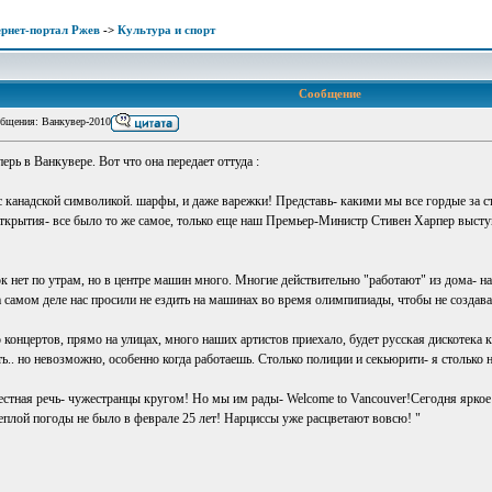
рнет-портал Ржев
->
Культура и спорт
Сообщение
бщения: Ванкувер-2010
ь в Ванкувере. Вот что она передает оттуда :
 канадской символикой. шарфы, и даже варежки! Представь- какими мы все гордые за ст
ткрытия- все было то же самое, только еще наш Премьер-Министр Стивен Харпер выступа
к нет по утрам, но в центре машин много. Многие действительно "работают" из дома- на 
а самом деле нас просили не ездить на машинах во время олимпипиады, чтобы не создава
о концертов, прямо на улицах, много наших артистов приехало, будет русская дискотек
ь.. но невозможно, особенно когда работаешь. Столько полиции и секьюрити- я столько н
тная речь- чужестранцы кругом! Но мы им рады- Welcome to Vancouver!Сегодня яркое со
ой теплой погоды не было в феврале 25 лет! Нарциссы уже расцветают вовсю! "