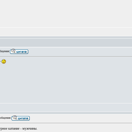
бщения:
"
общения:
рное катание - мужчины.