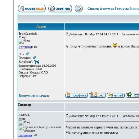
Список форумов Городской инте
Автор
IvanIvanich
Добавлено: Чт Мар 17 14:14:11 2011
Заголовок со
Мэтр
А тогда что означает смайлик
в конце Ваше
Репутация
: 19
Пол:
Гороскоп:
Китайский:
Зарегистрирован: 18.06.2006
Сообщения: 2328
Откуда: Москва, САО
Награды: Нет
Вернуться к началу
Спонсор
SAVVA
Добавлено: Чт Мар 17 14:15:41 2011
Заголовок со
Мэтр
Мария на полном серьезе учит нас жить уже в т
Мы неразумные пока не внемлем.
Репутация
: 20