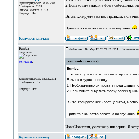
Зарегистрирован: 18.06.2006
2. Если хотите выделить фразу собеседника, н
Сообщения: 2328
Откуда: Москва, САО
Награды: Нет
Вы же, копируете весь пост целиком, а отвечае
Примите в качестве совета, а не поучение.
Вернуться к началу
Bumba
Добавлено: Чт Мар 17 17:19:22 2011
Заголовок со
Старожил
IvanIvanich писал(а):
Репутация
: 4
Bumba
Есть определенные неписанные правила нап
Зарегистрирован: 05.03.2011
Если не в курсе, посвящу.
Сообщения: 512
1. Необязательно цитировать предыдущий пост
Награды: Нет
2. Если хотите выделить фразу собеседника,
Вы же, копируете весь пост целиком, а отве
Примите в качестве совета, а не поучение.
Иван Иванович, учите жену щи варить. Я всег
Вернуться к началу