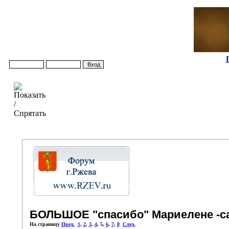
БОЛЬШОЕ "спасибо" Мариелене -сал
На страницу
Пред.
1
,
2
,
3
,
4
,
5
,
6
,
7
,
8
След.