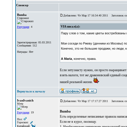
Спонсор
Bumba
Добавлено: Чт Мар 17 16:54:40 2011
Заголовок со
Старожил
VIA писал(а):
Репутация
: 4
Пару слов о том, какие цветы востребованы 
Зарегистрирован: 05.03.2011
Мои соседи по Ржеву (дачники из Москвы) по
Сообщения: 512
Конечно, это не большие продажи, но люди, 
Награды: Нет
А Maria
, конечно, права.
Если энтузиасту нужно, он просто выращивает ц
взять налоги, тот же драконовский единый соци
нашей реальной жизни.
Вернуться к началу
IvanIvanich
Добавлено: Чт Мар 17 17:17:27 2011
Заголовок со
Мэтр
Bumba
Репутация
: 19
Есть определенные неписанные правила написа
Пол:
Если не в курсе, посвящу.
Гороскоп:
Китайский:
1. Необязательно цитировать предыдущий пост.