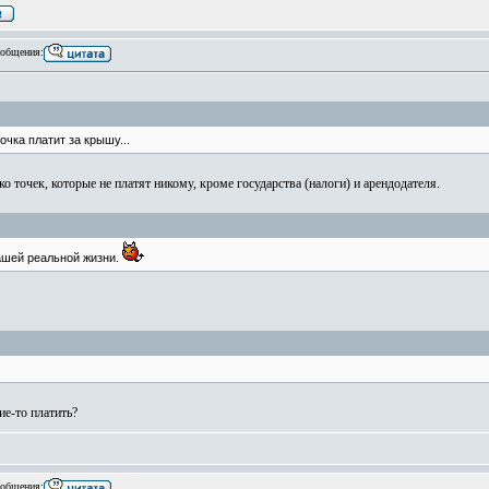
общения:
точка платит за крышу...
о точек, которые не платят никому, кроме государства (налоги) и арендодателя.
ашей реальной жизни.
ие-то платить?
общения: