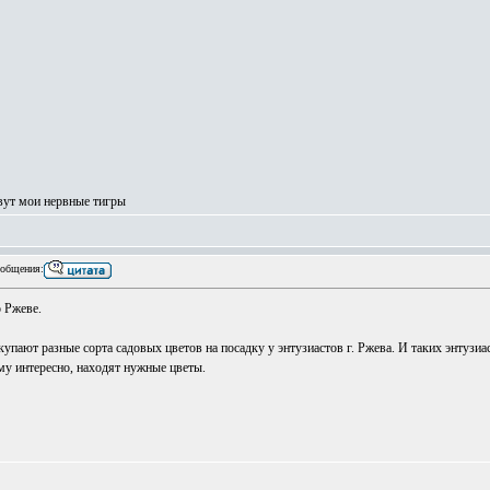
вут мои нервные тигры
общения:
 Ржеве.
упают разные сорта садовых цветов на посадку у энтузиастов г. Ржева. И таких энтузи
му интересно, находят нужные цветы.