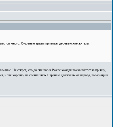
узиастов много. Сушеные травы привозят деревенские жители.
нимание. Не секрет, что до сих пор в Ржеве каждая точка платит за крышу,
жет, и так хорошо, не светившись. Страшно далеки вы от народа, товарищи и