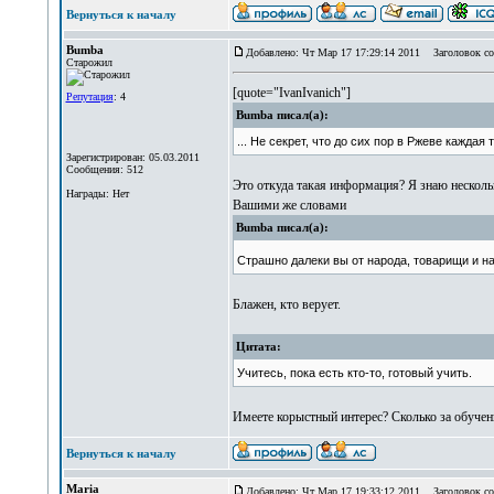
Вернуться к началу
Bumba
Добавлено: Чт Мар 17 17:29:14 2011
Заголовок со
Старожил
[quote="IvanIvanich"]
Репутация
: 4
Bumba писал(а):
... Не секрет, что до сих пор в Ржеве каждая 
Зарегистрирован: 05.03.2011
Сообщения: 512
Это откуда такая информация? Я знаю нескольк
Награды: Нет
Вашими же словами
Bumba писал(а):
Страшно далеки вы от народа, товарищи и н
Блажен, кто верует.
Цитата:
Учитесь, пока есть кто-то, готовый учить.
Имеете корыстный интерес? Сколько за обучен
Вернуться к началу
Maria
Добавлено: Чт Мар 17 19:33:12 2011
Заголовок со