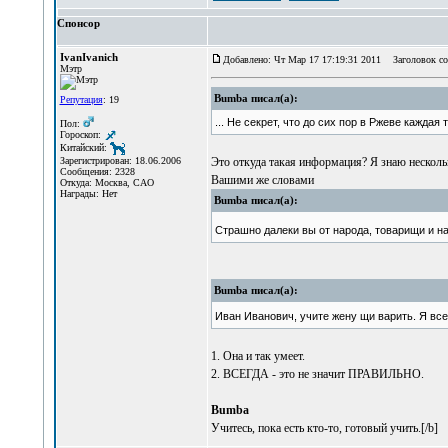
Спонсор
IvanIvanich
Добавлено: Чт Мар 17 17:19:31 2011
Заголовок со
Мэтр
Bumba писал(а):
Репутация
: 19
... Не секрет, что до сих пор в Ржеве каждая 
Пол:
Гороскоп:
Китайский:
Это откуда такая информация? Я знаю нескольк
Зарегистрирован: 18.06.2006
Сообщения: 2328
Вашими же словами
Откуда: Москва, САО
Награды: Нет
Bumba писал(а):
Страшно далеки вы от народа, товарищи и н
Bumba писал(а):
Иван Иванович, учите жену щи варить. Я все
1. Она и так умеет.
2. ВСЕГДА - это не значит ПРАВИЛЬНО.
Bumba
Учитесь, пока есть кто-то, готовый учить.[/b]