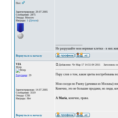
Пол:
Зарегистрирован: 29.07.2005
Сообщения: 2875
Откуда: Moscow
Награды:
1
(
Детали
)
_________________
Не разрушайте мои нервные клетки - в них жи
Вернуться к началу
VIA
Добавлено: Чт Мар 17 14:51:04 2011
Заголовок со
Мэтр
Пару слов о том, какие цветы востребованы во
Репутация
: 29
Мои соседи по Ржеву (дачники из Москвы) пок
Конечно, это не большие продажи, но люди, ко
Зарегистрирован: 14.07.2005
Сообщения: 3519
Откуда: СПб
А Maria
, конечно, права.
Награды: Нет
Вернуться к началу