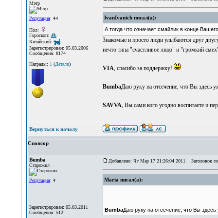
Мэтр
IvanIvanich писал(а):
Репутация
: 44
А тогда что означает смайлик в конце Вашег
Пол:
Гороскоп:
Знакомые и просто люди улыбаются друг другу
Китайский:
Зарегистрирован: 05.03.2006
нечто типа "счастливое лицо" и "громкий смех
Сообщения: 8174
Награды:
1
(
Детали
)
VIA
, спасибо за поддержку!
Bumbа
Дaю руку на отсечение, что Вы здесь у
SAVVA
, Вы сами кого угодно воспитаете и пе
Вернуться к началу
Спонсор
Bumba
Добавлено: Чт Мар 17 21:26:04 2011
Заголовок со
Старожил
Maria писал(а):
Репутация
: 4
Зарегистрирован: 05.03.2011
Bumbа
Дaю руку на отсечение, что Вы здесь
Сообщения: 512