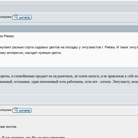
общения:
во Ржеве.
купают разные сорта садовых цветов на посадку у энтузиастов г. Ржева. И таких энт
кому интересно, находят нужные цветы.
веты, и спокойненько продает их на рыночках, не платя налоги, и не привлекая к себе в
альный, остальные, один пенсионный хоть работаешь, хоть нет - плтати. Энтузиасту, мо
общения:
ния постов.
 И так понятно, что Вы на него отвечаете.