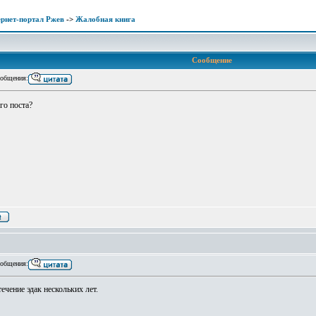
рнет-портал Ржев
->
Жалобная книга
Сообщение
общения:
го поста?
общения:
ечение эдак нескольких лет.