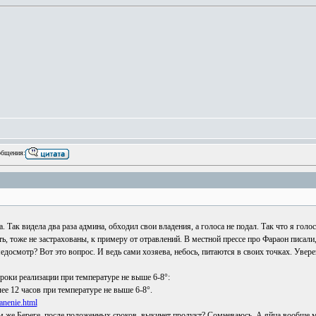
бщения:
а. Так видела два раза админа, обходил свои владения, а голоса не подал. Так что я го
, тоже не застрахованы, к примеру от отравлений. В местной прессе про Фараон писали,
едосмотр? Вот это вопрос. И ведь сами хозяева, небось, питаются в своих точках. Увере
оки реализации при температуре не выше 6-8°:
ее 12 часов при температуре не выше 6-8°.
ranenie.html
 том же Береге, после положенных сроков, выкинет продукт? Сомневаюсь. А яйца вообще