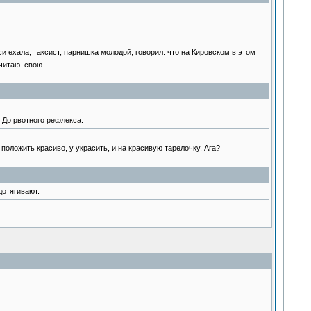
и ехала, таксист, парнишка молодой, говорил. что на Кировском в этом
читаю. свою.
. До рвотного рефлекса.
положить красиво, у украсить, и на красивую тарелочку. Ага?
дотягивают.