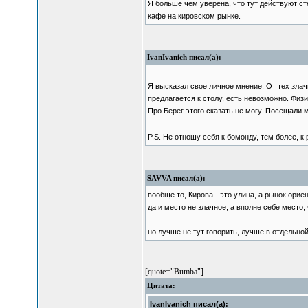
Я больше чем уверена, что тут действуют ст
кафе на кировском рынке.
IvanIvanich писал(а):
Я высказал свое личное мнение. От тех злач
предлагается к столу, есть невозможно. Физи
Про Берег этого сказать не могу. Посещали 
P.S. Не отношу себя к бомонду, тем более, к 
SAVVA писал(а):
вообще то, Кирова - это улица, а рынок ори
да и место не злачное, а вполне себе место,
но лучше не тут говорить, лучше в отдельно
[quote="Bumba"]
Цитата:
IvanIvanich писал(а):