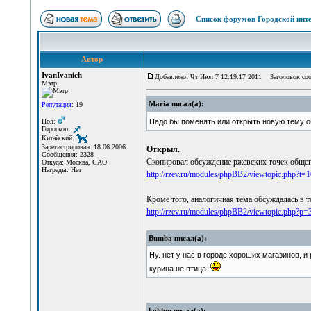
Список форумов Городской инте
Автор
IvanIvanich
Добавлено: Чт Июл 7 12:19:17 2011
Заголовок сооб
Мэтр
Maria писал(а):
Репутация
: 19
Пол:
Надо бы поменять или открыть новую тему об
Гороскоп:
Китайский:
Зарегистрирован: 18.06.2006
Открыл.
Сообщения: 2328
Скопировал обсуждение ржевских точек общеп
Откуда: Москва, САО
Награды: Нет
http://rzev.ru/modules/phpBB2/viewtopic.php?
Кроме того, аналогичная тема обсуждалась в т
http://rzev.ru/modules/phpBB2/viewtopic.php?p
Bumba писал(а):
Ну. нет у нас в городе хороших магазинов, и
курица не птица.
koldun писал(а):