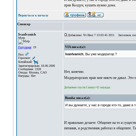
прав Колдун, кушать нужно дома.
Вернуться к началу
Спонсор
IvanIvanich
Добавлено: Чт Июл 7 13:03:45 2011
Заголовок соо
Мэтр
VIA писал(а):
Репутация
: 19
IvanIvanich
, Вы уже модератор ?
Пол:
Гороскоп:
Китайский:
Зарегистрирован: 18.06.2006
Сообщения: 2328
Нет, конечно.
Откуда: Москва, САО
Награды: Нет
Модераторских прав мне никто не давал. Это 
Добавлено спустя 5 минут 42 секунды:
Bumba писал(а):
И вы думаете, у нас в городе кто-то, даже в
И правильно делаете. Общепит на то и существ
питания, и родственник работал в общепите. Т