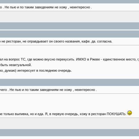
о . Не пью и по таким заведениям не хожу , неинтересно .
то не ресторан, не оправдывает он своего названия, кафе. да. согласна.
вечал на вопрос ТС, где можно вкусно перекусить. ИМХО в Ржеве - единственное место
быть неактуальной.
во, думаю) интересует в последнюю очередь.
 чего . Не пью и по таким заведениям не хожу , неинтересно .
е только выпивка, но и еда. Я, в первую очередь, хожу в ресторан ПОКУШАТЬ.