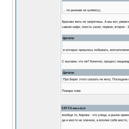
... по рынкам не шляюсь),
Красиво жить не запретишь. А мы вот, ржевск
самом кафе, поесть салат, первое, второе - 
Цитата:
в которых пришлось побывать, впечателение,
С мухами, что ли? Конечно, процесс пищевар
Цитата:
Про Берег этого сказать не могу. Посещали
Повара тоже.
SAVVA писал(а):
вообще то, Кирова - это улица, а рынок ори
да и место не злачное, а вполне себе место,