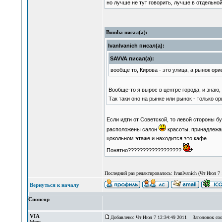
но лучше не тут говорить, лучше в отдельно
Bumba писал(а):
IvanIvanich писал(а):
SAVVA писал(а):
вообще то, Кирова - это улица, а рынок ор
Вообще-то я вырос в центре города, и знаю, 
Так таки оно на рынке или рынок - только о
Если идти от Советской, то левой стороны б
расположены салон
красоты, принадлежа
цокольном этаже и находится это кафе.
Понятно??????????????????
Последний раз редактировалось: IvanIvanich (Чт Июл 7 1
Вернуться к началу
Спонсор
VIA
Добавлено: Чт Июл 7 12:34:49 2011
Заголовок соо
Мэтр