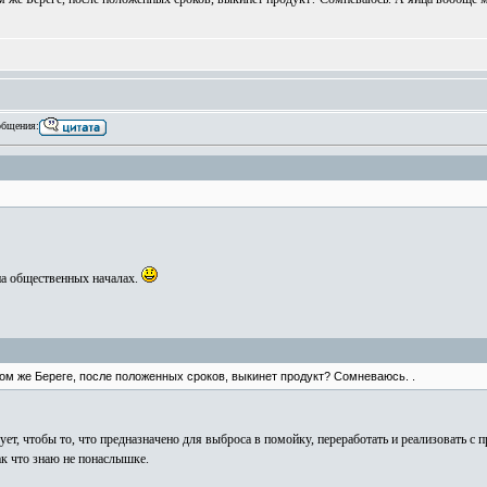
бщения:
на общественных началах.
 том же Береге, после положенных сроков, выкинет продукт? Сомневаюсь. .
ует, чтобы то, что предназначено для выброса в помойку, переработать и реализовать 
ак что знаю не понаслышке.