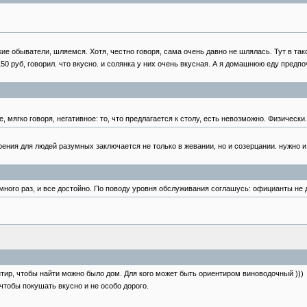
ие обыватели, шляемся. Хотя, честно говоря, сама очень давно не шлялась. Тут в такс
150 руб, говорил. что вкусно. и солянка у них очень вкусная. А я домашнюю еду предпо
 мягко говоря, негативное: то, что предлагается к столу, есть невозможно. Физически
ения для людей разумных заключается не только в жевании, но и созерцании. нужно и 
 много раз, и все достойно. По поводу уровня обслуживания соглашусь: официанты не 
ентир, чтобы найти можно было дом. Для кого может быть ориентиром виноводочный )))
 чтобы покушать вкусно и не особо дорого.