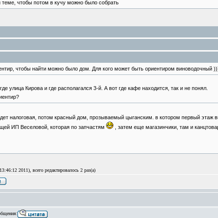
й теме, чтобы потом в кучу можно было собрать
иентир, чтобы найти можно было дом. Для кого может быть ориентиром виноводочный ))
где улица Кирова и где располагался 3-й. А вот где кафе находится, так и не понял.
риентир?
удет налоговая, потом красный дом, прозываемый цыганским. в котором первый этаж 
щей ИП Веселовой, которая по запчастям
, затем еще магазинчики, там и канцтовар
3:46:12 2011), всего редактировалось 2 раз(а)
бщения: