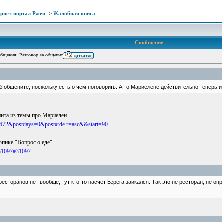
рнет-портал Ржев
->
Жалобная книга
Сообщение
щения: Разговор за общепит
 общепите, поскольку есть о чём поговорить. А то Мариелене действительно теперь 
ита из темы про Мариелен
t=1672&postdays=0&postorde r=asc&&start=90
опике "Вопрос о еде"
=31097#31097
 ресторанов нет вообще, тут кто-то насчет Берега заикался. Так это не ресторан, не оп