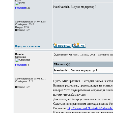
IvanIvanich
, Вы уже модератор ?
Репутация
: 29
Зарегистрирован: 14.07.2005
Сообщения: 3519
Откуда: СПб
Награды: Нет
Вернуться к началу
Bumba
Добавлено: Чт Июл 7 12:59:02 2011
Заголовок соо
Старожил
VIA писал(а):
Репутация
: 4
IvanIvanich
, Вы уже модератор ?
Зарегистрирован: 05.03.2011
Пусть. Мне нравится. Я сегодня ночью не спал
Сообщения: 512
Большие рестораны, претендующие на элитность
Награды: Нет
говорит? Что люди работают, а проходят они м
потому что жаба задушит.
Для холодных блюд установлены следующие ср
Салаты в незаправленном виде хранятся не бол
Во, нашла:
http://www.med39.ru/article/infect/ch
И вы думаете, у нас в городе кто-то, даже в