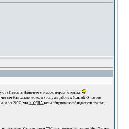
лосую за Иваныча. Назначаем его модератором по жрачке.
 что там был сальмонеллез, и к тому же работник больной. О чем это
на на все 200%, что
ни ОДНА
точка общепита не соблюдает сан.правила,
 мыть положено. Как проходят в СЭС санминимум - смеху подобно. Так что