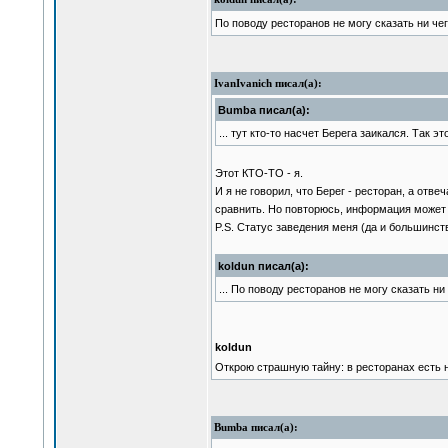
По поводу ресторанов не могу сказать ни чег
IvanIvanich писал(а):
Bumba писал(а):
... тут кто-то насчет Берега заикался. Так э
Этот КТО-ТО - я.
И я не говорил, что Берег - ресторан, а от
сравнить. Но повторюсь, информация может 
P.S. Статус заведения меня (да и большинст
koldun писал(а):
... По поводу ресторанов не могу сказать ни
koldun
Открою страшную тайну: в ресторанах есть н
Bumba писал(а):