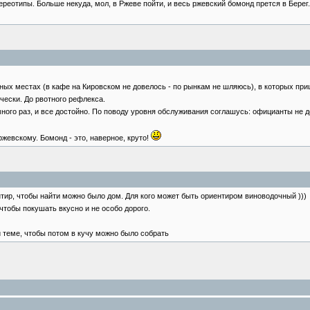
ереотипы. Больше некуда, мол, в Ржеве пойти, и весь ржевский бомонд прется в Берег.
ных местах (в кафе на Кировском не довелось - по рынкам не шляюсь), в которых приш
чески. До рвотного рефлекса.
много раз, и все достойно. По поводу уровня обслуживания соглашусь: официанты не д
ржевскому. Бомонд - это, наверное, круто!
ентир, чтобы найти можно было дом. Для кого может быть ориентиром виноводочный )))
 чтобы покушать вкусно и не особо дорого.
й теме, чтобы потом в кучу можно было собрать