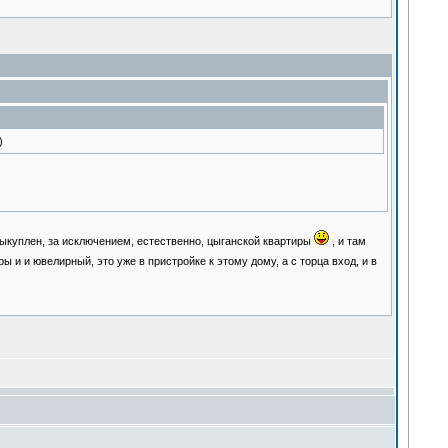
)
выкуплен, за исключением, естественно, цыганской квартиры
, и там
ы и и ювелирный, это уже в пристройке к этому дому, а с торца вход, и в