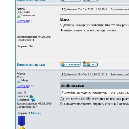
Astrik
Добавлено: Пн Сен 5 22:11:28 2011
Заголовок соо
Новенький
Maria
Репутация
: 0
Я думала, исходя из названия, что это как раз 
За информацию спасибо, пойду читать.
Зарегистрирован: 04.09.2011
Сообщения: 4
Награды: Нет
Вернуться к началу
Maria
Добавлено: Вт Сен 6 21:56:12 2011
Заголовок сооб
Мэтр
Astrik писал(а):
Репутация
: 44
Я думала, исходя из названия, что это как ра
Пол:
Гороскоп:
Да, это местный сайт. Активны на нём как ржев
Китайский:
Вы можете попросить справку ещё и в Ржевской
Зарегистрирован: 05.03.2006
Сообщения: 8174
Награды:
1
(
Детали
)