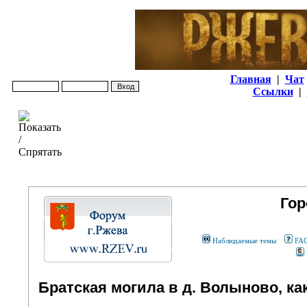
Главная
|
Чат
Ссылки
|
Гор
Наблюдаемые темы
FA
Братская могила в д. Волыново, ка