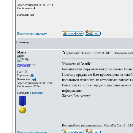
Зарегистрирован: 04.09.2011
Сообщения: 4
Награды: Нет
Вернуться к началу
Спонсор
Maria
Добавлено: Пн Сен 5 12:23:33 2011
Заголовок соо
Мэтр
Уважаемый
Аstrik
!
Репутация
: 44
Большинство форумчан могут не знать о Волын
Пол:
Поэтому предлагаю Вам просмотреть на левой с
Гороскоп:
Китайский:
попытаться позвонить на автовокзал, вокзалы 
Зарегистрирован: 05.03.2006
Вам справку. Есть в городе и хороший музей с
Сообщения: 8174
информацию.
Награды:
1
(
Детали
)
Желаю Вам успеха!.
Последний раз редактировалось: Maria (Пн Сен 12 10:50:
Вернуться к началу