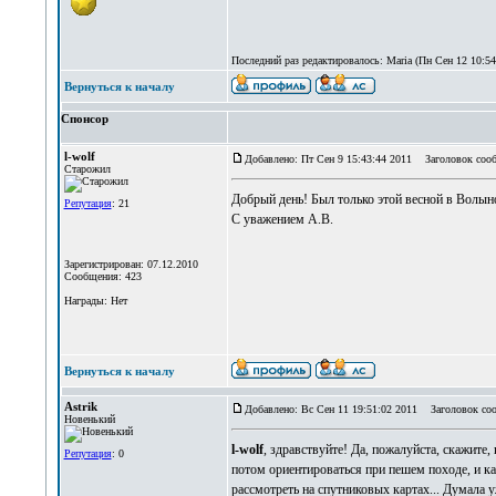
Последний раз редактировалось: Maria (Пн Сен 12 10:54:
Вернуться к началу
Спонсор
l-wolf
Добавлено: Пт Сен 9 15:43:44 2011
Заголовок сооб
Старожил
Добрый день! Был только этой весной в Волыново
Репутация
: 21
С уважением А.В.
Зарегистрирован: 07.12.2010
Сообщения: 423
Награды: Нет
Вернуться к началу
Astrik
Добавлено: Вс Сен 11 19:51:02 2011
Заголовок соо
Новенький
l-wolf
, здравствуйте! Да, пожалуйста, скажите,
Репутация
: 0
потом ориентироваться при пешем походе, и ка
рассмотреть на спутниковых картах... Думала 