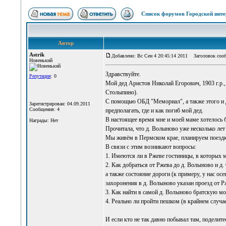
Список форумов Городской инте
Автор
Astrik
Добавлено: Вс Сен 4 20:45:14 2011
Заголовок сообщ
Новенький
Здравствуйте.
Репутация
: 0
Мой дед Аристов Николай Егорович, 1903 г.р.,
Столыпино).
С помощью ОБД "Мемориал", а также этого и д
Зарегистрирован: 04.09.2011
Сообщения: 4
предполагать, где и как погиб мой дед.
В настоящее время мне и моей маме хотелось б
Награды: Нет
Прочитала, что д. Волыново уже несколько лет 
Мы живём в Пермском крае, планируем поездку
В связи с этим возникают вопросы:
1. Имеются ли в Ржеве гостиницы, в которых м
2. Как добраться от Ржева до д. Волыново и д.
а также состояние дороги (к примеру, у нас ос
захоронения в д. Волыново указан проезд от 
3. Как найти в самой д. Волыново братскую моги
4. Реально ли пройти пешком (в крайнем случа
И если кто не так давно побывал там, поделит