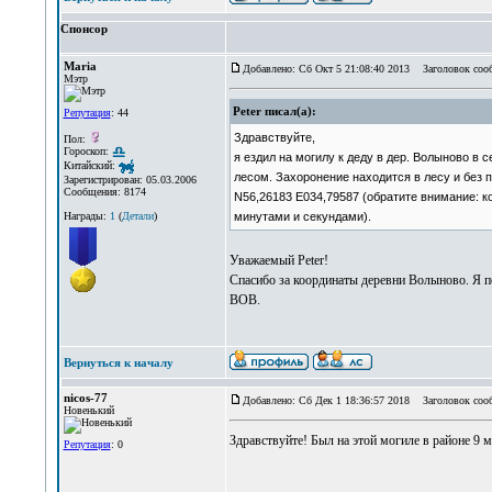
Спонсор
Maria
Добавлено: Сб Окт 5 21:08:40 2013
Заголовок соо
Мэтр
Peter писал(а):
Репутация
: 44
Здравствуйте,
Пол:
Гороскоп:
я ездил на могилу к деду в дер. Волыново в 
Китайский:
лесом. Захоронение находится в лесу и без
Зарегистрирован: 05.03.2006
Сообщения: 8174
N56,26183 E034,79587 (обратите внимание: к
минутами и секундами).
Награды:
1
(
Детали
)
Уважаемый Peter!
Спасибо за координаты деревни Волыново. Я пе
ВОВ.
Вернуться к началу
nicos-77
Добавлено: Сб Дек 1 18:36:57 2018
Заголовок соо
Новенький
Здравствуйте! Был на этой могиле в районе 9 м
Репутация
: 0