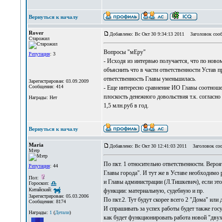
Вернуться к началу
Rover
Добавлено: Вс Окт 30 9:34:13 2011
Заголовок сооб
Старожил
Вопросы "мЕру"
Репутация
: 3
- Исходя из интервью получается, что по ново
объяснить что в части ответственности Устав п
ответственность Главы уменьшилась.
Зарегистрирован: 03.09.2009
Сообщения: 414
- Еще интересно сравнение ИО Главы соотношен
плоскость денежного довольствия т.к. согласн
Награды: Нет
1,5 млн.руб в год.
Вернуться к началу
Maria
Добавлено: Вс Окт 30 12:41:03 2011
Заголовок соо
Мэтр
По пкт. 1 относительно ответственности. Вероя
Репутация
: 44
Главы города". И тут же в Уставе необходимо 
Пол:
и Главы администрации (Л.Тишкевич), если это 
Гороскоп:
Китайский:
функции: материальную, судебную и пр.
Зарегистрирован: 05.03.2006
По пкт.2. Тут будут скорее всего 2 "Дома" или
Сообщения: 8174
И спрашивать за успех работы будет также госуд
Награды:
1
(
Детали
)
как будет функционировать работа новой "дву