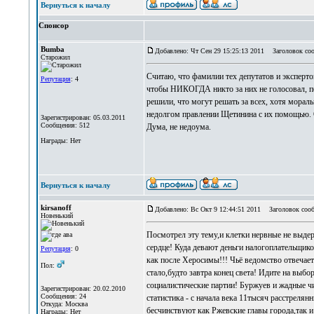
Вернуться к началу
Спонсор
Bumba
Добавлено: Чт Сен 29 15:25:13 2011
Заголовок соо
Старожил
Считаю, что фамилии тех депутатов и эксперто
Репутация
: 4
чтобы НИКОГДА никто за них не голосовал, по
решили, что могут решать за всех, хотя мораль
недолгом правлении Щетинина с их помощью. О
Зарегистрирован: 05.03.2011
Сообщения: 512
Дума, не недоума.
Награды: Нет
Вернуться к началу
kirsanoff
Добавлено: Вс Окт 9 12:44:51 2011
Заголовок сооб
Новенький
Посмотрел эту тему,и клетки нервные не выдер
сердце! Куда девают деньги налогоплательщик
Репутация
: 0
как после Херосимы!!! Чьё ведомство отвечает 
Пол:
стало,будто завтра конец света! Идите на выб
социалистические партии! Буржуев и жадные чи
Зарегистрирован: 20.02.2010
Сообщения: 24
статистика - с начала века 11тысяч расстрелян
Откуда: Москва
бесчинствуют как Ржевские главы города,так 
Награды: Нет