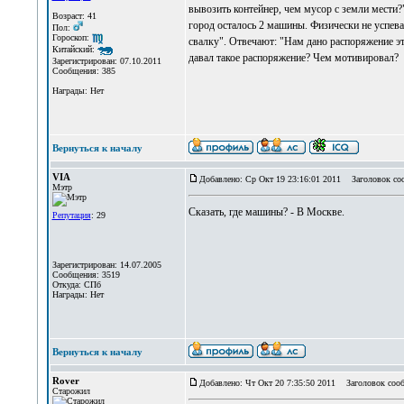
вывозить контейнер, чем мусор с земли мести?
Возраст: 41
город осталось 2 машины. Физически не успева
Пол:
Гороскоп:
свалку". Отвечают: "Нам дано распоряжение эт
Китайский:
давал такое распоряжение? Чем мотивировал?
Зарегистрирован: 07.10.2011
Сообщения: 385
Награды: Нет
Вернуться к началу
VIA
Добавлено: Ср Окт 19 23:16:01 2011
Заголовок со
Мэтр
Сказать, где машины? - В Москве.
Репутация
: 29
Зарегистрирован: 14.07.2005
Сообщения: 3519
Откуда: СПб
Награды: Нет
Вернуться к началу
Rover
Добавлено: Чт Окт 20 7:35:50 2011
Заголовок сооб
Старожил