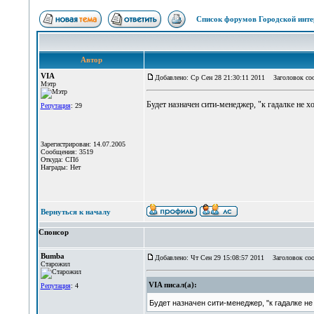
Список форумов Городской инте
Автор
VIA
Добавлено: Ср Сен 28 21:30:11 2011
Заголовок со
Мэтр
Будет назначен сити-менеджер, "к гадалке не х
Репутация
: 29
Зарегистрирован: 14.07.2005
Сообщения: 3519
Откуда: СПб
Награды: Нет
Вернуться к началу
Спонсор
Bumba
Добавлено: Чт Сен 29 15:08:57 2011
Заголовок соо
Старожил
VIA писал(а):
Репутация
: 4
Будет назначен сити-менеджер, "к гадалке не