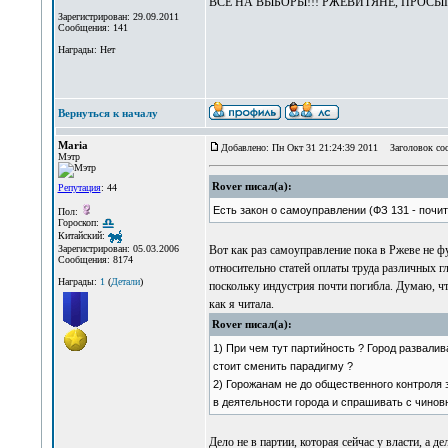
ВСЕ НА ВЫБОРЫ!!! РЖЕВИТЯНЕ, ПРОСЫПАЙТЕ
Зарегистрирован: 29.09.2011
Сообщения: 141
Награды: Нет
Вернуться к началу
Maria
Добавлено: Пн Окт 31 21:24:39 2011
Заголовок со
Мэтр
Rover писал(а):
Репутация
: 44
Есть закон о самоуправлении (ФЗ 131 - почит
Пол:
Гороскоп:
Китайский:
Вот как раз самоуправление пока в Ржеве не ф
Зарегистрирован: 05.03.2006
Сообщения: 8174
относительно статей оплаты труда различных г
Награды:
1
(
Детали
)
поскольку индустрия почти погибла. Думаю, что
как я читала.
Rover писал(а):
1) При чем тут партийность ? Город развалив
стоит сменить парадигму ?
2) Горожанам не до общественного контроля з
в деятельности города и спрашивать с чинов
Дело не в партии, которая сейчас у власти, а д