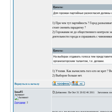
Цитата:
Для горожан партийные разногласия должны о
1) При чем тут партийность ? Город разваливае
стоит сменить парадигму ?
2) Горожанам не до общественного контроля за 
деятельности города и спрашивать с чиновников
Цитата:
На выборах отдавать голоса тем представите
организаторским талантом, т.е. делами.
1) Утопия. Как вычислить того кто не врет ? В
2) Выборов больше нет.
Вернуться к началу
Inna85
Добавлено: Пн Окт 31 20:02:46 2011
Заголовок со
Активист
Репутация
: 2