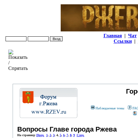
Главная
|
Чат
Ссылки
|
Гор
Наблюдаемые темы
FA
Вопросы Главе города Ржева
На страницу
Пред.
1
,
2
,
3
,
4
,
5
,
6
,
7
,
8
,
9
След.