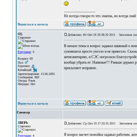
_________________
Не всегда говори то что знаешь, но всегда знай
Вернуться к началу
OL
Добавлено: Вт Окт 18 20:38:20 2011
Заголовок соо
Старожил
В начале темы я вопрос задавал наивный о пом
сумняшеся просто увезло и не привезло. Сказа
Репутация
: 6
антисанитарию, и СЭС погрозило благоустройс
Возраст: 69
вообще убрать её. Наивные!!! Раньше дерьмо р
Пол:
Гороскоп:
присылают исправно.
Китайский:
Зарегистрирован: 13.06.2005
Сообщения: 869
Откуда: Ржев
Награды: Нет
Вернуться к началу
Спонсор
3BEPb
Добавлено: Ср Окт 19 17:33:35 2011
Заголовок со
Старожил
Я вопрос насчет помойки задавал рабочим. ко
Репутация
: 4