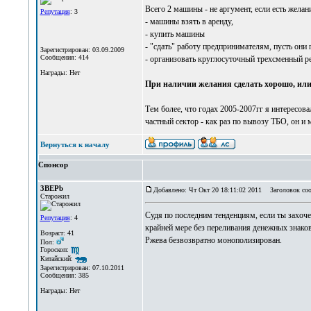
Всего 2 машины - не аргумент, если есть желан
Репутация
: 3
- машины взять в аренду,
- купить машины
- "сдать" работу предпринимателям, пусть они
Зарегистрирован: 03.09.2009
Сообщения: 414
- организовать круглосуточный трехсменный 
Награды: Нет
При наличии желания сделать хорошо, или н
Тем более, что годах 2005-2007гг я интересов
частный сектор - как раз по вывозу ТБО, он и 
Вернуться к началу
Спонсор
3BEPb
Добавлено: Чт Окт 20 18:11:02 2011
Заголовок соо
Старожил
Судя по последним тенденциям, если ты захоче
Репутация
: 4
крайней мере без переливания денежных знаков
Возраст: 41
Ржева безвозвратно монополизирован.
Пол:
Гороскоп:
Китайский:
Зарегистрирован: 07.10.2011
Сообщения: 385
Награды: Нет