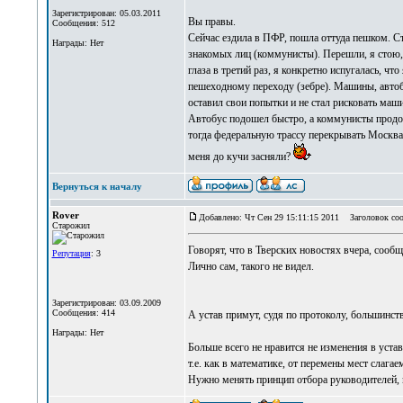
Зарегистрирован: 05.03.2011
Вы правы.
Сообщения: 512
Сейчас ездила в ПФР, пошла оттуда пешком. С
Награды: Нет
знакомых лиц (коммунисты). Перешли, я стою, 
глаза в третий раз, я конкретно испугалась, чт
пешеходному переходу (зебре). Машины, автобу
оставил свои попытки и не стал рисковать маш
Автобус подошел быстро, а коммунисты продол
тогда федеральную трассу перекрывать Москва
меня до кучи засняли?
Вернуться к началу
Rover
Добавлено: Чт Сен 29 15:11:15 2011
Заголовок соо
Старожил
Говорят, что в Тверских новостях вчера, сообщ
Репутация
: 3
Лично сам, такого не видел.
Зарегистрирован: 03.09.2009
Сообщения: 414
А устав примут, судя по протоколу, большинств
Награды: Нет
Больше всего не нравится не изменения в устав
т.е. как в математике, от перемены мест слага
Нужно менять принцип отбора руководителей, 