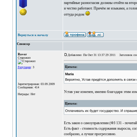
партийные разногласия должны отойти на второ
и честно работают. Причём не языками, а голов
оттуда родом
Вернуться к началу
Спонсор
Rover
Добавлено: Пн Окт 31 13:37:29 2011
Заголовок со
Старожил
Цитата:
Репутация
: 3
Maria
Вероятно, Устав придётся дополнять в связи 
Зарегистрирован: 03.09.2009
Сообщения: 414
Устав уже изменен, именно благодаря этим из
Награды: Нет
Цитата:
Оплачивать их будет государство. И спрашива
Есть закон о самоуправлении (ФЗ 131 - почитай
Есть факт - стоимость содержания выросла, со
сообразно, а лучше прогрессивно.