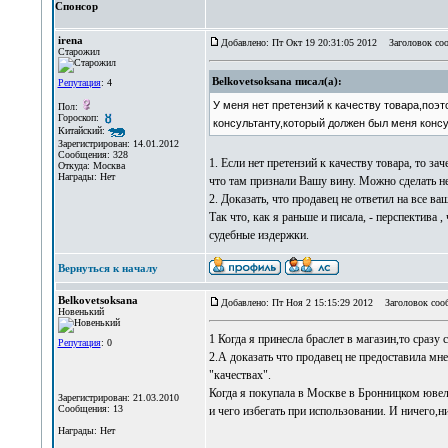
Спонсор
irena
Добавлено: Пт Окт 19 20:31:05 2012
Заголовок соо
Старожил
Belkovetsoksana писал(а):
Репутация
: 4
У меня нет претензий к качеству товара,поэт
Пол:
Гороскоп:
консультанту,который должен был меня консу
Китайский:
Зарегистрирован: 14.01.2012
Сообщения: 328
1. Если нет претензий к качеству товара, то за
Откуда: Москва
Награды: Нет
что там признали Вашу вину. Можно сделать неза
2. Доказать, что продавец не ответил на все 
Так что, как я раньше и писала, - перспектива 
судебные издержки.
Вернуться к началу
Belkovetsoksana
Добавлено: Пт Ноя 2 15:15:29 2012
Заголовок соо
Новенький
1 Когда я принесла браслет в магазин,то сразу
Репутация
: 0
2.А доказать что продавец не предоставила мне
"качествах".
Когда я покупала в Москве в Бронницком ювел
Зарегистрирован: 21.03.2010
Сообщения: 13
и чего избегать при использовании. И ничего,
Награды: Нет