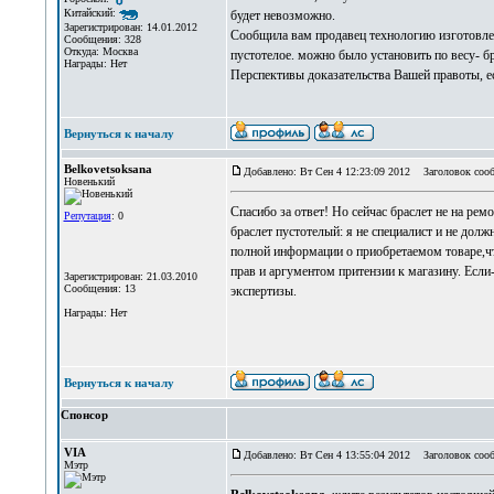
Китайский:
будет невозможно.
Зарегистрирован: 14.01.2012
Сообщила вам продавец технологию изготовлен
Сообщения: 328
Откуда: Москва
пустотелое. можно было установить по весу- бр
Награды: Нет
Перспективы доказательства Вашей правоты, е
Вернуться к началу
Belkovetsoksana
Добавлено: Вт Сен 4 12:23:09 2012
Заголовок сооб
Новенький
Спасибо за ответ! Но сейчас браслет не на рем
Репутация
: 0
браслет пустотелый: я не специалист и не долж
полной информации о приобретаемом товаре,ч
прав и аргументом притензии к магазину. Если
Зарегистрирован: 21.03.2010
Сообщения: 13
экспертизы.
Награды: Нет
Вернуться к началу
Спонсор
VIA
Добавлено: Вт Сен 4 13:55:04 2012
Заголовок сооб
Мэтр