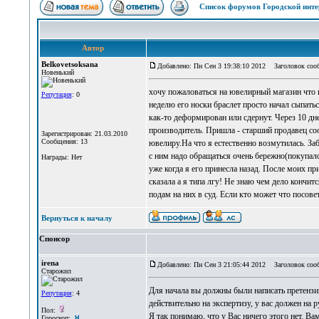
Список форумов Городской инте
Автор
Belkovetsoksana
Добавлено: Пн Сен 3 19:38:10 2012
Заголовок сообщ
Новенький
хочу пожаловаться на ювелирный магазин что н
Репутация
: 0
неделю его носки браслет просто начал сыпатьс
как-то деформирован или сдернут. Через 10 дн
производитель. Пришла - старший продавец соо
Зарегистрирован: 21.03.2010
Сообщения: 13
ювелиру.На что я естественно возмутилась. За
с ним надо обращаться очень бережно(покупал
Награды: Нет
уже когда я его принесла назад. После моих пр
сказала а я типа лгу! Не знаю чем дело кончит
подам на них в суд. Если кто может что посовет
Вернуться к началу
Спонсор
irena
Добавлено: Пн Сен 3 21:05:44 2012
Заголовок соо
Старожил
Для начала вы должны были написать претензию,
Репутация
: 4
действительно на экспертизу, у вас должен на р
Пол:
Я так понимаю, что у Вас ничего этого нет. Вам
Гороскоп: