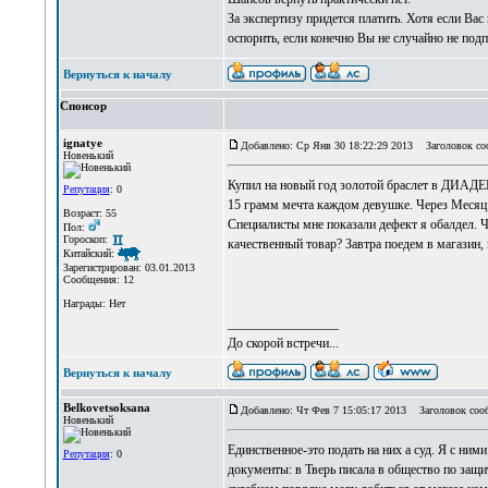
За экспертизу придется платить. Хотя если Вас
оспорить, если конечно Вы не случайно не подп
Вернуться к началу
Спонсор
ignatye
Добавлено: Ср Янв 30 18:22:29 2013
Заголовок со
Новенький
Купил на новый год золотой браслет в ДИАДЕМЕ
Репутация
: 0
15 грамм мечта каждом девушке. Через Месяц у
Возраст: 55
Специалисты мне показали дефект я обалдел. Чт
Пол:
Гороскоп:
качественный товар? Завтра поедем в магаз
Китайский:
Зарегистрирован: 03.01.2013
Сообщения: 12
Награды: Нет
_________________
До скорой встречи...
Аренда микроавтобуса
оч
Вернуться к началу
Belkovetsoksana
Добавлено: Чт Фев 7 15:05:17 2013
Заголовок соо
Новенький
Единственное-это подать на них а суд. Я с ни
Репутация
: 0
документы: в Тверь писала в общество по защит