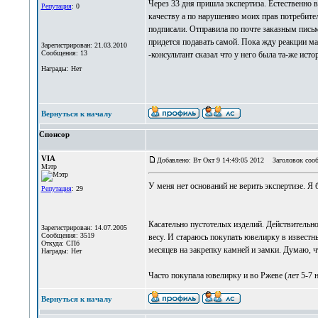
Через 33 дня пришла экспертиза. Естественно в
Репутация
: 0
качеству а по нарушению моих прав потребител
подписали. Отправила по почте заказным письм
придется подавать самой. Пока жду реакции ма
Зарегистрирован: 21.03.2010
Сообщения: 13
-консультант сказал что у него была та-же ист
Награды: Нет
Вернуться к началу
Спонсор
VIA
Добавлено: Вт Окт 9 14:49:05 2012
Заголовок сооб
Мэтр
У меня нет оснований не верить экспертизе. Я б
Репутация
: 29
Касательно пустотелых изделий. Действительно,
Зарегистрирован: 14.07.2005
Сообщения: 3519
весу. И стараюсь покупать ювелирку в известн
Откуда: СПб
месяцев на закрепку камней и замки. Думаю, ч
Награды: Нет
Часто покупала ювелирку и во Ржеве (лет 5-7 
Вернуться к началу