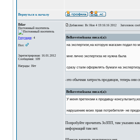
Вернуться к началу
Ildar
Добавлено: Вс Ноя 4 19:16:16 2012
Заголовок соо
Постоянный посетитель
Belkovetsoksana писал(а):
Репутация
: 4
на экспертизе,на которую магазин подал по 
Пол:
Зарегистрирован: 16.01.2012
мне лично экспертиза не нужна была
Сообщения: 109
Награды: Нет
сразу стали оформлять бумаги на экспертизу
-это обычная хитрость продавцов, теперь они с
Belkovetsoksana писал(а):
У меня претензии к продавцу-консультанту,к
нарушению моих прав потребителя- не пред
Попробуйте прочитать ЗоЗПП, там указано как
информаций там нет.
Шансов вернуть практически нет.