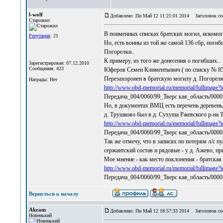
l-wolf
Добавлено: Пн Май 12 11:21:01 2014
Заголовок со
Старожил
В поименных списках братских могил, искомого
Репутация
: 21
Но, есть воины из той же самой 136 сбр, погиб
Погорелки..
К примеру, из того же донесения о погибших..
Зарегистрирован: 07.12.2010
Сообщения: 423
Юферов Семен Климентьевич ( по списку № 85)
Перезахоронен в братскую могилу д. Погорелк
Награды: Нет
http://www.obd-memorial.ru/memorial/fullima
Передача_004/0060/99_Тверс кая_область/0000
Но, в документах ВМЦ есть перечень деревень,
д. Трушково был в д. Сухуша Ржевского р-на Т
http://www.obd-memorial.ru/memorial/fullimag
Передача_004/0060/99_Тверс кая_область/0000
Так же отмечу, что в записях по потерям л/с п
сержантский состав и рядовые - у д. Ажево, пр
Мое мнение - как место поклонения - братская 
http://www.obd-memorial.ru/memorial/fullimag
Передача_004/0060/99_Тверс кая_область/000
Вернуться к началу
Akram
Добавлено: Пн Май 12 18:57:33 2014
Заголовок со
Новенький