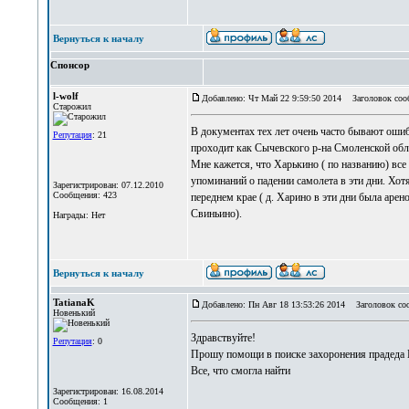
Вернуться к началу
Спонсор
l-wolf
Добавлено: Чт Май 22 9:59:50 2014
Заголовок соо
Старожил
В документах тех лет очень часто бывают ошиб
Репутация
: 21
проходит как Сычевского р-на Смоленской обл,
Мне кажется, что Харькино ( по названию) все
упоминаний о падении самолета в эти дни. Хот
Зарегистрирован: 07.12.2010
Сообщения: 423
переднем крае ( д. Харино в эти дни была аре
Свиньино).
Награды: Нет
Вернуться к началу
TatianaK
Добавлено: Пн Авг 18 13:53:26 2014
Заголовок со
Новенький
Здравствуйте!
Репутация
: 0
Прошу помощи в поиске захоронения прадеда 
Все, что смогла найти
Зарегистрирован: 16.08.2014
Сообщения: 1