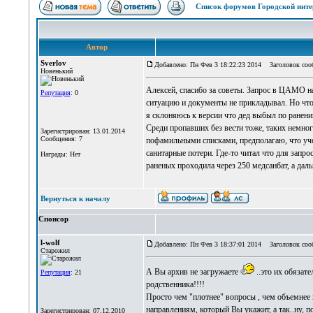
Список форумов Городской инте
Автор
Sverlov
Добавлено: Пн Фев 3 18:22:23 2014
Заголовок соо
Новенький
Алексей, спасибо за советы. Запрос в ЦАМО на
Репутация
: 0
ситуацию и документы не прикладывал. Но что 
я склоняюсь к версии что дед выбыл по ранению
Среди пропавших без вести тоже, таких немног
Зарегистрирован: 13.01.2014
Сообщения: 7
пофамильными списками, предполагаю, что уче
санитарные потери. Где-то читал что для запро
Награды: Нет
раненых проходила через 250 медсанбат, а дал
Вернуться к началу
Спонсор
l-wolf
Добавлено: Пн Фев 3 18:37:01 2014
Заголовок соо
Старожил
А Вы архив не загружаете
..это их обязате
Репутация
: 21
родственника!!!!
Просто чем "плотнее" вопросы , чем объемнее 
направлениям, который Вы укажит, а так..ну, п
Зарегистрирован: 07.12.2010