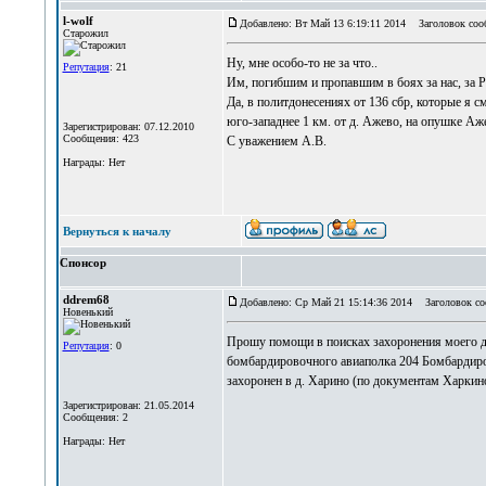
l-wolf
Добавлено: Вт Май 13 6:19:11 2014
Заголовок соо
Старожил
Ну, мне особо-то не за что..
Репутация
: 21
Им, погибшим и пропавшим в боях за нас, за Р
Да, в политдонесениях от 136 сбр, которые я 
юго-западнее 1 км. от д. Ажево, на опушке Аже
Зарегистрирован: 07.12.2010
Сообщения: 423
С уважением А.В.
Награды: Нет
Вернуться к началу
Спонсор
ddrem68
Добавлено: Ср Май 21 15:14:36 2014
Заголовок со
Новенький
Прошу помощи в поисках захоронения моего 
Репутация
: 0
бомбардировочного авиаполка 204 Бомбардиро
захоронен в д. Харино (по документам Харкино
Зарегистрирован: 21.05.2014
Сообщения: 2
Награды: Нет