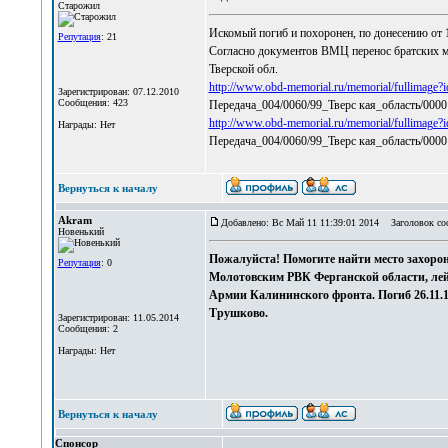
Старожил
Искомый погиб и похоронен, по донесению от 13
Репутация
: 21
Согласно документов ВМЦ перенос братских мо
Тверской обл.
http://www.obd-memorial.ru/memorial/fullimag
Зарегистрирован: 07.12.2010
Сообщения: 423
Передача_004/0060/99_Тверс кая_область/0000
http://www.obd-memorial.ru/memorial/fullimag
Награды: Нет
Передача_004/0060/99_Тверс кая_область/000
Вернуться к началу
Akram
Добавлено: Вс Май 11 11:39:01 2014
Заголовок соо
Новенький
Пожалуйста! Помогите найти место захорон
Репутация
: 0
Молотовским РВК Ферганской области, лей
Армии Калининского фронта. Погиб 26.11.1
Трушково.
Зарегистрирован: 11.05.2014
Сообщения: 2
Награды: Нет
Вернуться к началу
Спонсор