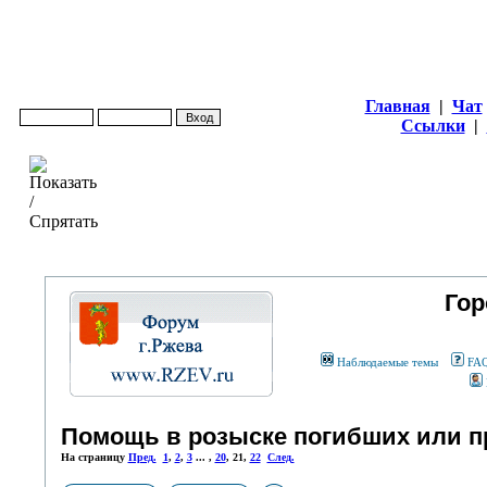
Главная
|
Чат
Ссылки
|
Гор
Наблюдаемые темы
FA
Помощь в розыске погибших или 
На страницу
Пред.
1
,
2
,
3
... ,
20
,
21
,
22
След.