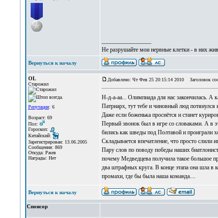
_________________
Не разрушайте мои нервные клетки - в них жи
Вернуться к началу
OL
Добавлено: Чт Фев 25 20:15:14 2010
Заголовок со
Старожил
Н-д-а-аа... Олимпиада для нас закончилась. А к
Патриарх, тут тебе и чиновный люд потянулся 
Репутация
: 6
Даже если боженька проснётся и станет куриро
Возраст: 69
Первый звонок был в игре со словаками. А в э
Пол:
Гороскоп:
бились как шведы под Полтавой и проиграли хо
Китайский:
Складывается впечатление, что просто слили иг
Зарегистрирован: 13.06.2005
Сообщения: 869
Пару слов по поводу победы наших биатлонисток
Откуда: Ржев
почему Медведцева получила такое большое пр
Награды: Нет
два штрафных круга. В конце этапа она шла в
промахи, где бы была наша команда....
Вернуться к началу
Спонсор