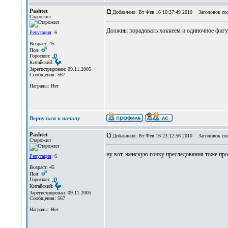
Pashtet
Добавлено: Вт Фев 16 10:37:49 2010
Заголовок со
Старожил
Должны порадовать хоккеем и одиночное фигу
Репутация
: 6
Возраст: 45
Пол:
Гороскоп:
Китайский:
Зарегистрирован: 09.11.2005
Сообщения: 567
Награды: Нет
Вернуться к началу
Pashtet
Добавлено: Вт Фев 16 23:12:56 2010
Заголовок со
Старожил
ну вот, женскую гонку преследования тоже про**
Репутация
: 6
Возраст: 45
Пол:
Гороскоп:
Китайский:
Зарегистрирован: 09.11.2005
Сообщения: 567
Награды: Нет