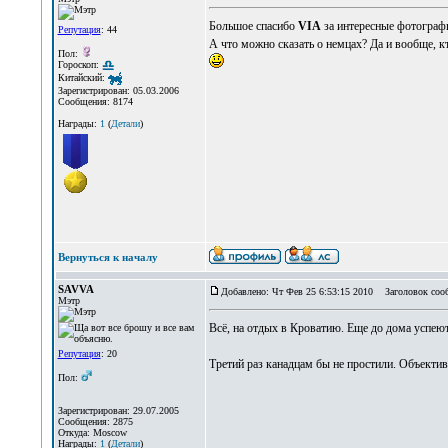
Большое спасибо
VIA
за интересные фотограф
Репутация
: 44
А что можно сказать о немцах? Да и вообще, к
Пол:
Гороскоп:
Китайский:
Зарегистрирован: 05.03.2006
Сообщения: 8174
Награды:
1
(
Детали
)
Вернуться к началу
SAVVA
Добавлено: Чт Фев 25 6:53:15 2010
Заголовок соо
Мэтр
Всё, на отдых в Кроватию. Еще до дома успеют
Репутация
: 20
Третий раз канадцам бы не простили. Объектив
Пол:
Зарегистрирован: 29.07.2005
Сообщения: 2875
Откуда: Moscow
Награды:
1
(
Детали
)