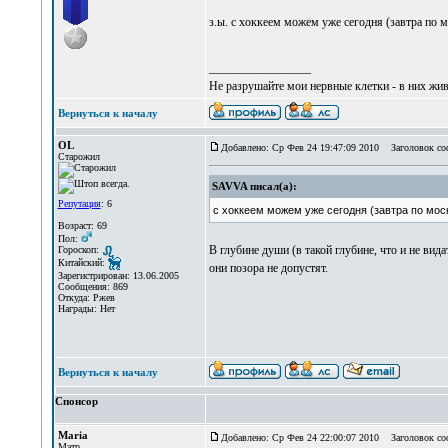
з.ы. с хоккеем можем уже сегодня (завтра по 
_________________
Не разрушайте мои нервные клетки - в них жи
Вернуться к началу
OL
Добавлено: Ср Фев 24 19:47:09 2010
Заголовок со
Старожил
SAVVA писал(а):
Репутация
: 6
с хоккеем можем уже сегодня (завтра по мо
Возраст: 69
Пол:
В глубине души (в такой глубине, что и не вид
Гороскоп:
Китайский:
они позора не допустят.
Зарегистрирован: 13.06.2005
Сообщения: 869
Откуда: Ржев
Награды: Нет
Вернуться к началу
Спонсор
Maria
Добавлено: Ср Фев 24 22:00:07 2010
Заголовок со
Мэтр