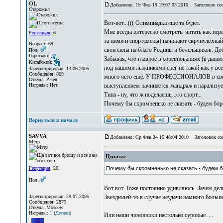
OL
Добавлено: Пт Фев 19 19:07:03 2010
Заголовок со
Старожил
Вот-вот...((( Олимпиадка ещё та будет.
Мне всегда интересно смотреть, читать как пе
Репутация
: 6
за ними и спортсмены) начинают скрупулёзный,
Возраст: 69
свои силы на благо Родины и болельщиков. Добьё
Пол:
Гороскоп:
Забывая, что главное в соревнованиях (в данно
Китайский:
под нашими лыжниками снег не такой как у всех
Зарегистрирован: 13.06.2005
Сообщения: 869
много чего ещё. У ПРОФЕССИОНАЛОВ в своём 
Откуда: Ржев
выступлением начинается мандраж и парализуе
Награды: Нет
Типа - ну, что ж поделаешь, это спорт...
Почему бы скромненько не сказать - будем боро
Вернуться к началу
SAVVA
Добавлено: Ср Фев 24 15:48:04 2010
Заголовок со
Мэтр
Цитата:
Репутация
: 20
Почему бы скромненько не сказать - будем б
Пол:
Вот вот. Тоже постоянно удивляюсь. Зачем дели
Зарегистрирован: 29.07.2005
Звездюлей-то в случае неудачи намного больше,
Сообщения: 2875
Откуда: Moscow
Награды:
1
(
Детали
)
Или наши чиновники настолько суровые ....