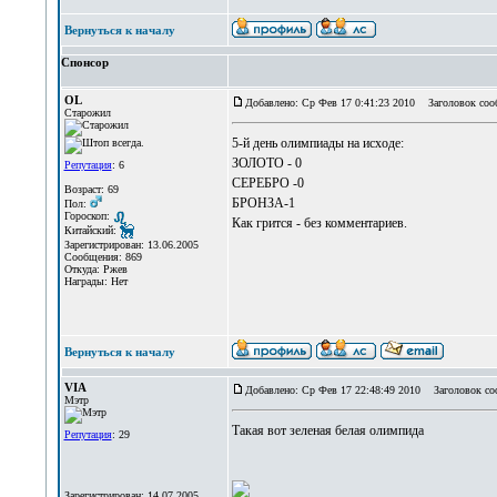
Вернуться к началу
Спонсор
OL
Добавлено: Ср Фев 17 0:41:23 2010
Заголовок соо
Старожил
5-й день олимпиады на исходе:
ЗОЛОТО - 0
Репутация
: 6
СЕРЕБРО -0
Возраст: 69
БРОНЗА-1
Пол:
Гороскоп:
Как грится - без комментариев.
Китайский:
Зарегистрирован: 13.06.2005
Сообщения: 869
Откуда: Ржев
Награды: Нет
Вернуться к началу
VIA
Добавлено: Ср Фев 17 22:48:49 2010
Заголовок со
Мэтр
Такая вот зеленая белая олимпида
Репутация
: 29
Зарегистрирован: 14.07.2005