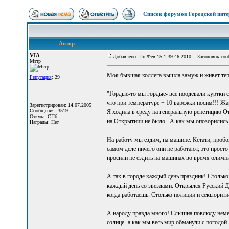
Список форумов Городской инте
Автор
VIA
Добавлено: Пн Фев 15 1:39:46 2010
Заголовок сооб
Мэтр
Моя бывшая коллега вышла замуж и живет тепер
Репутация
: 29
"Гордые-то мы гордые- все поодевали куртки с
что при температуре + 10 варежки носим!!! Жар
Зарегистрирован: 14.07.2005
Сообщения: 3519
Я ходила в среду на генеральную репетицию О
Откуда: СПб
на Открытиии не было.. А как мы опозорились с
Награды: Нет
На работу мы ездим, на машине. Кстати, пробо
самом деле ничего они не работают, это просто
просили не ездить на машинах во время олимпи
А так в городе каждый день праздник! Столько
каждый день со звездами. Открылся Русский До
когда работаешь. Столько полиции и секьюрити-
А народу правда много! Слышна повсюду немес
солнце- а как мы весь мир обманули с погодой- 