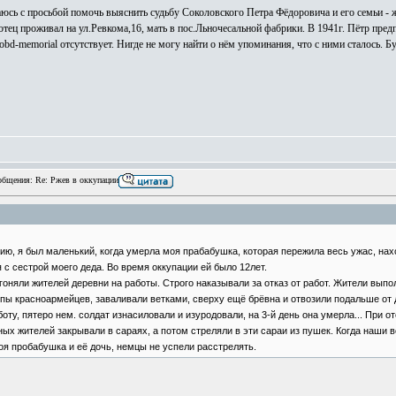
сь с просьбой помочь выяснить судьбу Соколовского Петра Фёдоровича и его семьи -
отец проживал на ул.Ревкома,16, мать в пос.Льночесальной фабрики. В 1941г. Пётр пре
 obd-memorial отсутствует. Нигде не могу найти о нём упоминания, что с ними сталось
бщения: Re: Ржев в оккупации
ию, я был маленький, когда умерла моя прабабушка, которая пережила весь ужас, нах
с сестрой моего деда. Во время оккупации ей было 12лет.
няли жителей деревни на работы. Строго наказывали за отказ от работ. Жители выпол
пы красноармейцев, заваливали ветками, сверху ещё брёвна и отвозили подальше от д
боту, пятеро нем. солдат изнасиловали и изуродовали, на 3-й день она умерла... При 
ных жителей закрывали в сараях, а потом стреляли в эти сараи из пушек. Когда наши
оя пробабушка и её дочь, немцы не успели расстрелять.