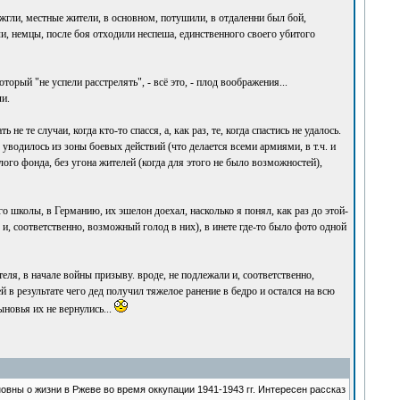
ожгли, местные жители, в основном, потушили, в отдаленни был бой,
, немцы, после боя отходили неспеша, единственного своего убитого
орый "не успели расстрелять", - всё это, - плод воображения...
и.
е те случаи, когда кто-то спасся, а, как раз, те, когда спастись не удалось.
уводилось из зоны боевых действий (что делается всеми армиями, в т.ч. и
ого фонда, без угона жителей (когда для этого не было возможностей),
го школы, в Германию, их эшелон доехал, насколько я понял, как раз до этой-
, соответственно, возможный голод в них), в инете где-то было фото одной
еля, в начале войны призыву. вроде, не подлежали и, соответственно,
 в результате чего дед получил тяжелое ранение в бедро и остался на всю
ыновья их не вернулись...
ны о жизни в Ржеве во время оккупации 1941-1943 гг. Интересен рассказ