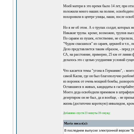
Моей матери в это время было 14 лет, при отх
положили много наших на поляне, освободител
похоронили в центре улицы, наши, после освоб
Но я не об этом. А о трупах солдат, которых н
Никакие трупы. кроме, возможно, трупов выс
По сараям из пушек, естественно, не стреляли,
"Чудом спасшихся" из сараев, церквей и т.п., п
Дело представляется таким образом, - перед у
СА, на расстояние, примерно, 25 км от линии 
делалось это с целью ухудшения условий суще
Что касается темы "угона в Германию", - моего
самой Касни, где он был благополучно разбомб
из воронок от очень мощной бомбы, развороти
Оставшиеся в живых, кандидаты в гастарбайте
Моего деда освободили прямиком в штрафную ро
дезертиром он не был, да и вообще, - не приз
жизнь (достаточно короткую) инвалидом, кроме 
Добавлено спустя 23 минуты 39 секунд:
Maria писал(а):
В последнем выпуске электронной версии "Б