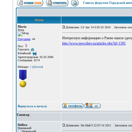
Список форумов Городской инте
Автор
Maria
Добавлено: Сб Авг 14 0:05:35 2010
Заголовок соо
Мэтр
Интересную информацию о Ржеве нашла здесь
Репутация
: 44
http://www.newrzhev.ru/articles.php?id=1391
Пол:
Гороскоп:
Китайский:
Зарегистрирован: 05.03.2006
Сообщения: 8174
Награды:
1
(
Детали
)
Вернуться к началу
Спонсор
finikea
Добавлено: Пн Май 9 22:07:14 2011
Заголовок соо
Новенький