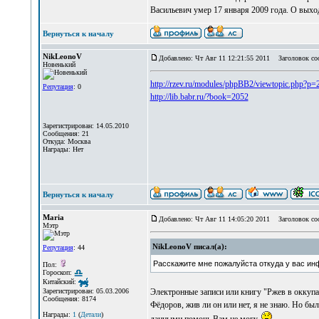
Васильевич умер 17 января 2009 года. О выход
Вернуться к началу
NikLeonoV
Добавлено: Чт Авг 11 12:21:55 2011
Заголовок соо
Новенький
http://rzev.ru/modules/phpBB2/viewtopic.php?p
Репутация
: 0
http://lib.babr.ru/?book=2052
Зарегистрирован: 14.05.2010
Сообщения: 21
Откуда: Москва
Награды: Нет
Вернуться к началу
Maria
Добавлено: Чт Авг 11 14:05:20 2011
Заголовок со
Мэтр
NikLeonoV писал(а):
Репутация
: 44
Расскажите мне пожалуйста откуда у вас ин
Пол:
Гороскоп:
Китайский:
Электронные записи или книгу "Ржев в оккупа
Зарегистрирован: 05.03.2006
Сообщения: 8174
Фёдоров, жив ли он или нет, я не знаю. Но бы
Награды:
1
(
Детали
)