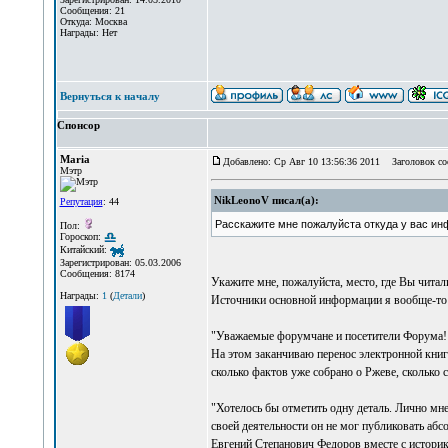
Сообщения: 21
Откуда: Москва
Награды: Нет
Вернуться к началу
Спонсор
Maria
Добавлено: Ср Авг 10 13:56:36 2011
Заголовок со
Мэтр
NikLeonoV писал(а):
Репутация
: 44
Расскажите мне пожалуйста откуда у вас ин
Пол:
Гороскоп:
Китайский:
Зарегистрирован: 05.03.2006
Сообщения: 8174
Укажите мне, пожалуйста, место, где Вы читал
Награды:
1
(
Детали
)
Источники основной информации я вообще-то 
"Уважаемые форумчане и посетители Форума!
На этом заканчиваю перенос электронной кни
сколько фактов уже собрано о Ржеве, сколько 
"Хотелось бы отметить одну деталь. Лично мн
своей деятельности он не мог публиковать абс
Евгений Степанович Федоров вместе с историк