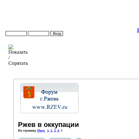
Ржев в оккупации
На страницу
Пред.
1
,
2
,
3
,
4
,
5