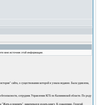
ите мне источник этой информации.
история" сайта, о существовании которой я узнала недавно. Была удивлена,
осбезопасности, сотрудник Управления КГБ по Калининской области. По роду
"Жить и помнить", намеревался издать книгу. К сожалению, Георгий