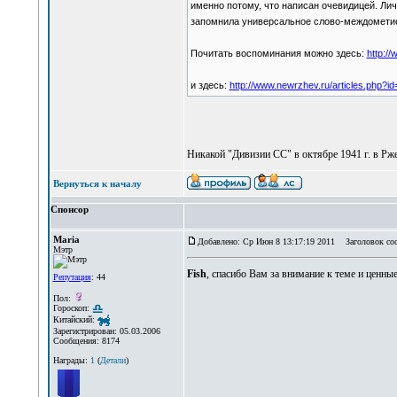
именно потому, что написан очевидицей. Лич
запомнила универсальное слово-междометие "W
Почитать воспоминания можно здесь:
http:/
и здесь:
http://www.newrzhev.ru/articles.php?i
Никакой "Дивизии СС" в октябре 1941 г. в Рж
Вернуться к началу
Спонсор
Maria
Добавлено: Ср Июн 8 13:17:19 2011
Заголовок со
Мэтр
Fish
, спасибо Вам за внимание к теме и ценны
Репутация
: 44
Пол:
Гороскоп:
Китайский:
Зарегистрирован: 05.03.2006
Сообщения: 8174
Награды:
1
(
Детали
)