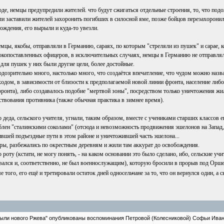
оде, немцы предупредили жителей. что будут сжигаться отдельные строения, то, что под
и заставили жителей захоронить погибших в силосной яме, позже бойцов перезахоронили
ождения, его вырыли и куда-то увезли.
емцы, якобы, отправляли в Германию, сараях, по которым "стреляли из пушек" и сарае, кот
окопоставленных офицеров, в исключительных случаях, немцы в Германию не отправлял
 для пушек у них были другие цели, более достойные.
одозрительно много, настолько много, что создаётся впечатление, что чудом можно назвать н
ходом, в зависимости от близости к предполагаемой новой линии фронта, население либо 
фронта), либо создавалось подобие "мертвой зоны", посредством только уничтожения жил
ствования противника (также обычная практика в зимнее время).
 деда, сельского учителя, угнали, таким образом, вместе с учениками старших классов е
лен "сталинскими соколами" (отсюда и невозможность продвижения эшелонов на Запад, и
вшей подъездные пути в этом районе и уничтожившей часть эшелона...
ры, разбежались по окрестным деревням и жили там аккурат до освобождения.
ту (кстати, не могу понять, - на каком основании это было сделано, ибо, сельские учит
ывался и, соответственно, не был военнослужащим), которую бросили в прорыв под Оршей
того, его ещё и третировали остаток дней односельчане за то, что он вернулся один, а с
ыли нового Ржева" опубликованы воспоминания Петровой (Колесниковой) Софьи Иванов