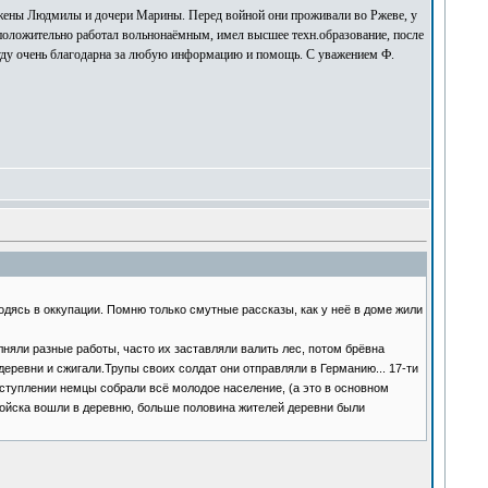
 жены Людмилы и дочери Марины. Перед войной они проживали во Ржеве, у
дположительно работал вольнонаёмным, имел высшее техн.образование, после
. Буду очень благодарна за любую информацию и помощь. С уважением Ф.
одясь в оккупации. Помню только смутные рассказы, как у неё в доме жили
няли разные работы, часто их заставляли валить лес, потом брёвна
еревни и сжигали.Трупы своих солдат они отправляли в Германию... 17-ти
отступлении немцы собрали всё молодое население, (а это в основном
 войска вошли в деревню, больше половина жителей деревни были