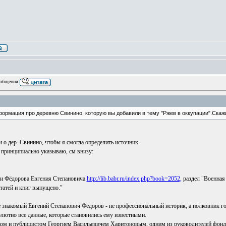
общения:
формация про деревню Свинино, которую вы добавили в тему "Ржев в оккупации".Скаж
и о дер. Свинино, чтобы я смогла определить источник.
принципиально указываю, см внизу:
ги Фёдорова Евгения Степановича
http://lib.babr.ru/index.php?book=2052,
раздел "Военная 
статей и книг выпущено."
е знакомый Евгений Степанович Федоров - не профессиональный историк, а полковник г
олютно все данные, которые становились ему известными.
ом и публицистом Георгием Васильевичем Харитоновым, одним из руководителей фонда 