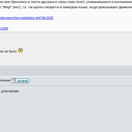
но мне бросилось в тексте два раза в глаза слово (вэк!), упоминавшееся в воспомина
eg!" (вег!), т.е. так кратко говорится в немецком языке, когда приказывают движени
/www.newrzhev.ru/articles.php?id=1162
d=1209
еве не было.
общения:
е дополнения.