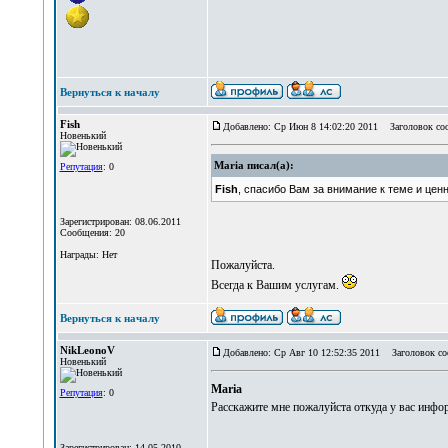
Вернуться к началу
Fish
Добавлено: Ср Июн 8 14:02:20 2011
Заголовок со
Новенький
Maria писал(а):
Репутация
: 0
Fish
, спасибо Вам за внимание к теме и цен
Зарегистрирован: 08.06.2011
Сообщения: 20
Награды: Нет
Пожалуйста.
Всегда к Вашим услугам.
Вернуться к началу
NikLeonoV
Добавлено: Ср Авг 10 12:52:35 2011
Заголовок со
Новенький
Maria
Репутация
: 0
Расскажите мне пожалуйста откуда у вас инф
Зарегистрирован: 14.05.2010