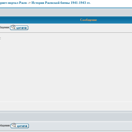
рнет-портал Ржев
->
История Ржевской битвы 1941-1943 гг.
Сообщение
бщения:
:
бщения: