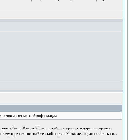
ите мне источник этой информации.
ции о Ржеве. Кто такой писатель и/или сотрудник внутренних органов
 Поэтому перенесла всё на Ржевский портал. К сожалению, дополнительными