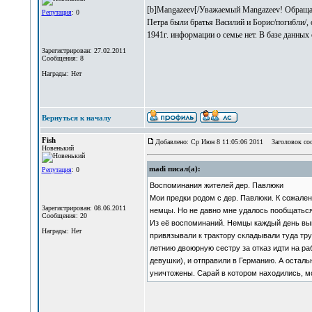
[b]Mangazeev[/Уважаемый Mangazeev! Обращаю
Репутация
: 0
Петра были братья Василий и Борис/погибли/, 
1941г. информации о семье нет. В базе данных
Зарегистрирован: 27.02.2011
Сообщения: 8
Награды: Нет
Вернуться к началу
Fish
Добавлено: Ср Июн 8 11:05:06 2011
Заголовок соо
Новенький
madi писал(а):
Репутация
: 0
Воспоминания жителей дер. Павлюки
Мои предки родом с дер. Павлюки. К сожален
Зарегистрирован: 08.06.2011
немцы. Но не давно мне удалось пообщаться 
Сообщения: 20
Из её воспоминаний. Немцы каждый день выго
Награды: Нет
привязывали к трактору складывали туда тру
летнию двоюрную сестру за отказ идти на ра
девушки), и отправили в Германию. А осталь
уничтожены. Сарай в котором находились, м