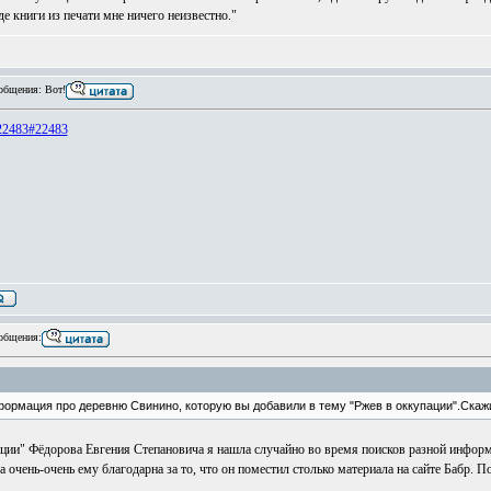
е книги из печати мне ничего неизвестно."
бщения: Вот!
=22483#22483
общения:
формация про деревню Свинино, которую вы добавили в тему "Ржев в оккупации".Скаж
ции" Фёдорова Евгения Степановича я нашла случайно во время поисков разной информа
ла очень-очень ему благодарна за то, что он поместил столько материала на сайте Бабр.