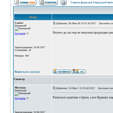
Список форумов Городской инте
Автор
Cantor
Добавлено: Пт Июн 30 14:31:18 2017
Заголовок со
Новенький
Неужто до сих пор не покупали продукцию рж
Репутация
: 0
Зарегистрирован: 26.06.2017
Сообщения: 20
Награды: Нет
Вернуться к началу
Спонсор
Merriam
Добавлено: Сб Июл 1 15:35:40 2017
Заголовок соо
Новенький
Ржевскую курятину я брала, а вот Кудашку еще
Репутация
: 0
Зарегистрирован: 19.06.2017