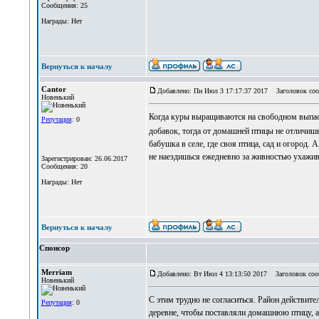
Сообщения: 25
Награды: Нет
Вернуться к началу
Cantor
Добавлено: Пн Июл 3 17:17:37 2017
Заголовок соо
Новенький
Когда куры выращиваются на свободном выпасе
Репутация
: 0
добавок, тогда от домашней птицы не отличиш
бабушка в селе, где своя птица, сад и огород. 
не наездишься ежедневно за живностью ухажив
Зарегистрирован: 26.06.2017
Сообщения: 20
Награды: Нет
Вернуться к началу
Спонсор
Merriam
Добавлено: Вт Июл 4 13:13:50 2017
Заголовок соо
Новенький
С этим трудно не согласиться. Район действит
Репутация
: 0
деревне, чтобы поставляли домашнюю птицу, а