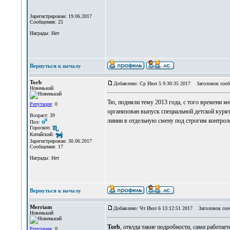
Зарегистрирован: 19.06.2017
Сообщения: 25
Награды: Нет
Вернуться к началу
Torb
Добавлено: Ср Июл 5 9:30:35 2017
Заголовок сооб
Новенький
Тю, подняли тему 2013 года, с того времени 
Репутация
: 0
организован выпуск специальной детской куря
Возраст: 39
линии в отдельную смену под строгим контрол
Пол:
Гороскоп:
Китайский:
Зарегистрирован: 30.06.2017
Сообщения: 17
Награды: Нет
Вернуться к началу
Merriam
Добавлено: Чт Июл 6 13:12:51 2017
Заголовок соо
Новенький
Torb
, откуда такие подробности, сами работает
Репутация
: 0