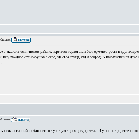
общения:
 в экологически чистом районе, кормятся зерновыми без гормонов роста и других вре
, не у каждого есть бабушка в селе, где своя птица, сад и огород. А на балконе или даче
ь.
бщения:
ельно экологичный, поблизости отсутствуют промпредприятия. И у нас нет родственнико