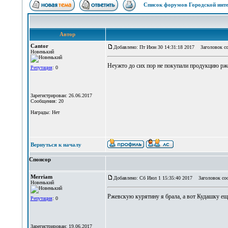
Список форумов Городской инте
Автор
Cantor
Добавлено: Пт Июн 30 14:31:18 2017
Заголовок со
Новенький
Неужто до сих пор не покупали продукцию рж
Репутация
: 0
Зарегистрирован: 26.06.2017
Сообщения: 20
Награды: Нет
Вернуться к началу
Спонсор
Merriam
Добавлено: Сб Июл 1 15:35:40 2017
Заголовок со
Новенький
Ржевскую курятину я брала, а вот Кудашку еще
Репутация
: 0
Зарегистрирован: 19.06.2017