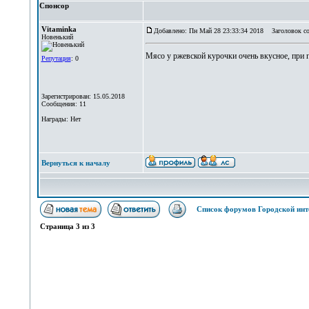
Спонсор
Vitaminka
Добавлено: Пн Май 28 23:33:34 2018
Заголовок со
Новенький
Мясо у ржевской курочки очень вкусное, при г
Репутация
: 0
Зарегистрирован: 15.05.2018
Сообщения: 11
Награды: Нет
Вернуться к началу
Список форумов Городской инт
Страница
3
из
3