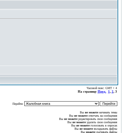
Часовой пояс: GMT + 4
На страницу
Пред.
1
,
2
,
3
Перейти:
Вы
не можете
начинать темы
Вы
не можете
отвечать на сообщения
Вы
не можете
редактировать свои сообщения
Вы
не можете
удалять свои сообщения
Вы
не можете
голосовать в опросах
Вы
не можете
вкладывать файлы
Вы
можете
скачивать файлы