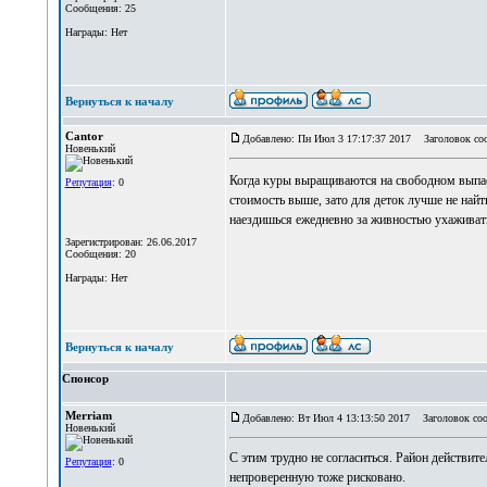
Сообщения: 25
Награды: Нет
Вернуться к началу
Cantor
Добавлено: Пн Июл 3 17:17:37 2017
Заголовок со
Новенький
Когда куры выращиваются на свободном выпасе
Репутация
: 0
стоимость выше, зато для деток лучше не найти
наездишься ежедневно за живностью ухаживат
Зарегистрирован: 26.06.2017
Сообщения: 20
Награды: Нет
Вернуться к началу
Спонсор
Merriam
Добавлено: Вт Июл 4 13:13:50 2017
Заголовок соо
Новенький
С этим трудно не согласиться. Район действит
Репутация
: 0
непроверенную тоже рисковано.