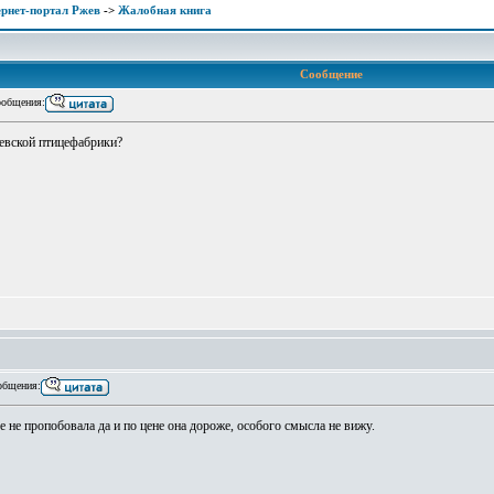
рнет-портал Ржев
->
Жалобная книга
Сообщение
общения:
евской птицефабрики?
общения:
 не пропобовала да и по цене она дороже, особого смысла не вижу.