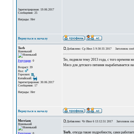
Зарегистрирован: 19.06.2017
Сообщения: 25
Награды: Нет
Вернуться к началу
Torb
Добавлено: Ср Июл 5 9:30:35 2017
Заголовок соо
Новенький
Тю, подняли тему 2013 года, с того времени 
Репутация
: 0
Мясо для детского питания вырабатывается на
Возраст: 39
Пол:
Гороскоп:
Китайский:
Зарегистрирован: 30.06.2017
Сообщения: 17
Награды: Нет
Вернуться к началу
Merriam
Добавлено: Чт Июл 6 13:12:51 2017
Заголовок соо
Новенький
Torb
, откуда такие подробности, сами работает
Репутация
: 0