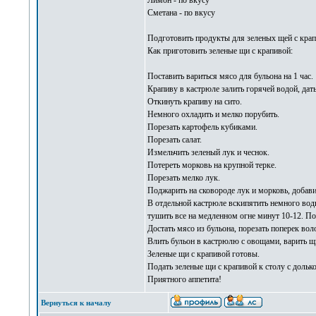
Лимон - по вкусу
Сметана - по вкусу
Подготовить продукты для зеленых щей с крапи
Как приготовить зеленые щи с крапивой:
Поставить вариться мясо для бульона на 1 час.
Крапиву в кастрюле залить горячей водой, дать
Откинуть крапиву на сито.
Немного охладить и мелко порубить.
Порезать картофель кубиками.
Порезать салат.
Измельчить зеленый лук и чеснок.
Потереть морковь на крупной терке.
Порезать мелко лук.
Поджарить на сковороде лук и морковь, добав
В отдельной кастрюле вскипятить немного воды
тушить все на медленном огне минут 10-12. По
Достать мясо из бульона, порезать поперек вол
Влить бульон в кастрюлю с овощами, варить щ
Зеленые щи с крапивой готовы.
Подать зеленые щи с крапивой к столу с дольк
Приятного аппетита!
Вернуться к началу