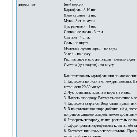
(на 4 порции)
Награды: Нет
Картофель - 8-10 шт.
Яйцо куриное - 2 шт.
Мука - 3 ст. л. муки
Лук репчатый - 1 шт.
Сливочное масло - 3 ст. л.
Сметана - 4 ст. л.
Соль - по вкусу
Молотый черный перец – по вкусу
Зелень - по вкусу
Растительное масло для жарки - сколько уйдет
Сметана (для подачи) - по вкусу
Как приготовить картофельники по-московски:
1. Картофель почистить от кожуры, помыть. Н
готовности 20-30 минут.
2. Лук почистить, помыть и порезать мелко.
3. Нагреть сковороду. Растопить сливочное мас
4. Картофель сварился. Воду слить и размять к
5. В приготовленное пюре добавить яйца, пасс
получится слишком жидкой, можно добавить н
6. Разогреть сковороду, налить растительное ма
7. Сформировать картофельные котлеты, обваля
8. Картофельники по-московски готовы. При по
петрушкой или укропом.