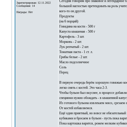
Сегодня говорим про знаковое и легендарное б
Зарегистрирован: 12.11.2022
большой наглостью претендовать на роль учите
Сообщения: 14
кого-то он другой.
Награды: Нет
Продукты
(на 6 порций)
Говядина на кости - 500 г
Капуста квашеная - 500 г
Картофель - 3 шт.
Морковь - 2 шт.
Лук репчатый - 2 шт.
Томатная паста - 1 ст. л.
Грибы белые - 2 шт.
Масло подсолнечное
Соль
Перец
В первую очередь берём хорошую говяжью косто
легко снять с костей. Это часа 2-3.
Чтобы бульон был вкуснее, в процессе добавля
специями нужно обождать - в квашенной капуст
Из готового бульона извлекаем мясо, срезаем 
От костей избавляемся.
Ещё один приятный, но вовсе не обязательный 
кубиками и бросаем в бульон - пусть пока вари
Пока картошка варится, режем мелким кубиком