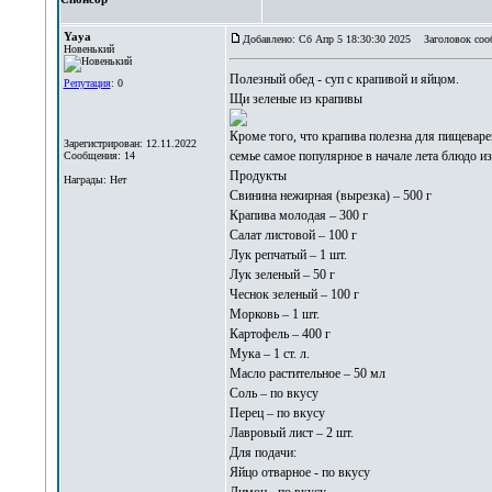
Yaya
Добавлено: Сб Апр 5 18:30:30 2025
Заголовок соо
Новенький
Полезный обед -
суп с крапивой и яйцом
.
Репутация
: 0
Щи зеленые из крапивы
Кроме того, что крапива полезна для пищевар
Зарегистрирован: 12.11.2022
семье самое популярное в начале лета блюдо из
Сообщения: 14
Продукты
Награды: Нет
Свинина нежирная (вырезка) – 500 г
Крапива молодая – 300 г
Салат листовой – 100 г
Лук репчатый – 1 шт.
Лук зеленый – 50 г
Чеснок зеленый – 100 г
Морковь – 1 шт.
Картофель – 400 г
Мука – 1 ст. л.
Масло растительное – 50 мл
Соль – по вкусу
Перец – по вкусу
Лавровый лист – 2 шт.
Для подачи:
Яйцо отварное - по вкусу