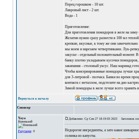
Перец горошком - 10 шт.
Лавровый лист - 2 шт.
Вода - 1
Приготовление:
Для приготовления помидоров в желе на зиму с
Желатин нужно сразу развести в 100 мл теплой 
крепкие, вкусные, к тому же они замечательно 
мы моем и нарезаем четвертинками. Лук-репку 
закуске - отдельный положительный момент. В
банку плотно укладываем кусочки помидоров, д
закипания - столовый уксус. Наш маринад гот
Чтобы консервированные помидоры лучше храни
для 3-литровой - полчаса. Банки во время про
контакта с металлом, подстелите на дно каст
Зимой помидоры в желе лучше всего хранить в
Вернуться к началу
Спонсор
Yaya
Добавлено: Ср Сен 27 18:19:03 2023
Заголовок со
Новенький
Недорогие ингредиенты, а зато какое шикарное
Репутация
: 0
солянка из капусты
.