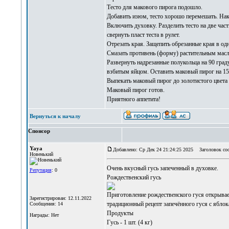
Тесто для макового пирога подошло.
Добавить изюм, тесто хорошо перемешать. Накр
Включить духовку. Разделить тесто на две част
свернуть пласт теста в рулет.
Отрезать края. Защепить обрезанные края в од
Смазать противень (форму) растительным масл
Развернуть надрезанные полукольца на 90 град
взбитым яйцом. Оставить маковый пирог на 15
Выпекать маковый пирог до золотистого цвета 
Маковый пирог готов.
Приятного аппетита!
Вернуться к началу
Спонсор
Yaya
Добавлено: Ср Дек 24 21:24:25 2025
Заголовок со
Новенький
Очень вкусный
гусь запеченный в духовке
.
Репутация
: 0
Рождественский гусь
Приготовление рождественского гуся открывае
Зарегистрирован: 12.11.2022
традиционный рецепт запечённого гуся с яблок
Сообщения: 14
Продукты
Награды: Нет
Гусь - 1 шт. (4 кг)