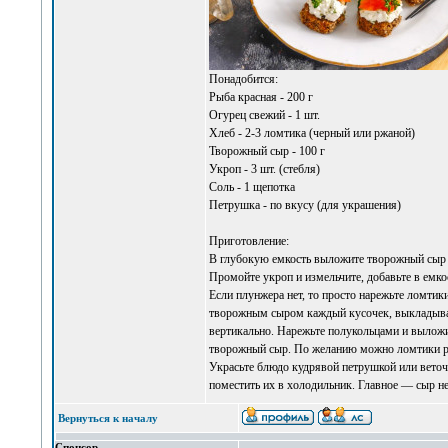
Понадобится:
Рыба красная - 200 г
Огурец свежий - 1 шт.
Хлеб - 2-3 ломтика (черный или ржаной)
Творожный сыр - 100 г
Укроп - 3 шт. (стебля)
Соль - 1 щепотка
Петрушка - по вкусу (для украшения)
Приготовление:
В глубокую емкость выложите творожный сыр и 
Промойте укроп и измельчите, добавьте в емко
Если плунжера нет, то просто нарежьте ломти
творожным сыром каждый кусочек, выкладывая 
вертикально. Нарежьте полукольцами и вылож
творожный сыр. По желанию можно ломтики ры
Украсьте блюдо кудрявой петрушкой или веточк
поместить их в холодильник. Главное — сыр 
Вернуться к началу
Спонсор