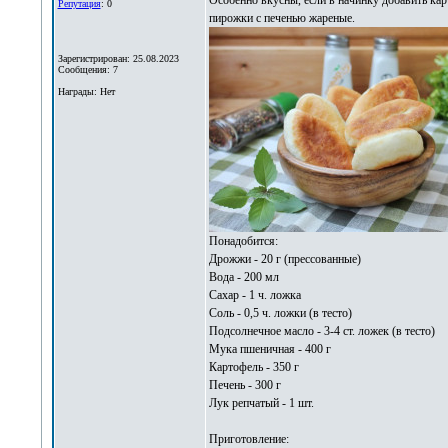
Особенно вкусны, если в начинку добавить кар
Репутация
: 0
пирожки с печенью жареные
.
Зарегистрирован: 25.08.2023
Сообщения: 7
Награды: Нет
Понадобится:
Дрожжи - 20 г (прессованные)
Вода - 200 мл
Сахар - 1 ч. ложка
Соль - 0,5 ч. ложки (в тесто)
Подсолнечное масло - 3-4 ст. ложек (в тесто)
Мука пшеничная - 400 г
Картофель - 350 г
Печень - 300 г
Лук репчатый - 1 шт.
Приготовление: