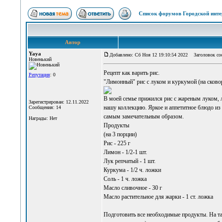
Список форумов Городской инте
Автор
Yaya
Добавлено: Сб Ноя 12 19:10:54 2022
Заголовок соо
Новенький
Рецепт
как варить рис
.
Репутация
: 0
"Лимонный" рис с луком и куркумой (на сково
В моей семье прижился рис с жареным луком, 
Зарегистрирован: 12.11.2022
нашу коллекцию. Яркое и аппетитное блюдо из 
Сообщения: 14
самым замечательным образом.
Награды: Нет
Продукты
(на 3 порции)
Рис - 225 г
Лимон - 1/2-1 шт.
Лук репчатый - 1 шт.
Куркума - 1/2 ч. ложки
Соль - 1 ч. ложка
Масло сливочное - 30 г
Масло растительное для жарки - 1 ст. ложка
Подготовить все необходимые продукты. На та