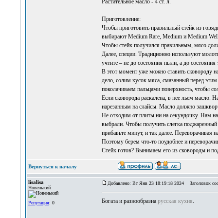
Растительное масло - 4 ст. л.
Приготовление:
Чтобы приготовить правильный стейк из говяди
выбирают Medium Rare, Medium и Medium Well
Чтобы стейк получился правильным, мясо долж
Далее, специи. Традиционно используют молот
учтите – не до состояния пыли, а до состояния 
В этот момент уже можно ставить сковороду на 
дело, солим кусок мяса, смазанный перед этим
поколачиваем пальцами поверхность, чтобы сол
Если сковорода раскалена, в нее льем масло. 
нарезанным на слайсы. Масло должно зашквор
Не отходим от плиты ни на секундочку. Нам н
выбрали. Чтобы получить слегка поджаренный с
прибавьте минут, и так далее. Переворачивая н
Поэтому берем что-то поудобнее и переворачи
Стейк готов? Вынимаем его из сковороды и по
Вернуться к началу
lisalisa
Добавлено: Вт Янв 23 18:19:18 2024
Заголовок со
Новенький
Богата и разнообразна
русская кухня
.
Репутация
: 0