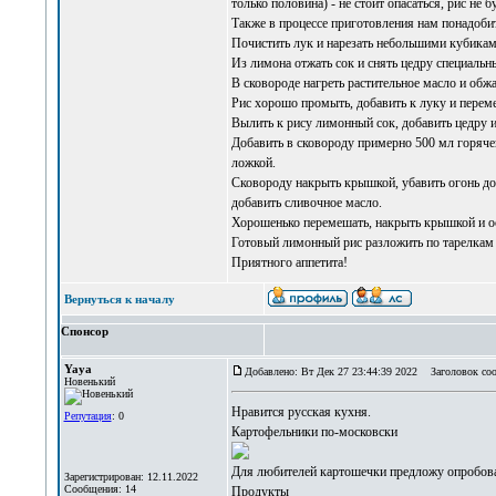
только половина) - не стоит опасаться, рис не 
Также в процессе приготовления нам понадобит
Почистить лук и нарезать небольшими кубикам
Из лимона отжать сок и снять цедру специальны
В сковороде нагреть растительное масло и обжа
Рис хорошо промыть, добавить к луку и перем
Вылить к рису лимонный сок, добавить цедру 
Добавить в сковороду примерно 500 мл горячей
ложкой.
Сковороду накрыть крышкой, убавить огонь до 
добавить сливочное масло.
Хорошенько перемешать, накрыть крышкой и ос
Готовый лимонный рис разложить по тарелкам и
Приятного аппетита!
Вернуться к началу
Спонсор
Yaya
Добавлено: Вт Дек 27 23:44:39 2022
Заголовок соо
Новенький
Нравится
русская кухня
.
Репутация
: 0
Картофельники по-московски
Для любителей картошечки предложу опробоват
Зарегистрирован: 12.11.2022
Сообщения: 14
Продукты