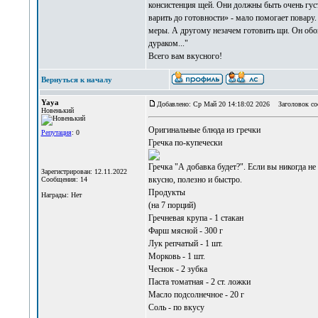
консистенция щей. Они должны быть очень густ
варить до готовности» - мало помогает повару
меры. А другому незачем готовить щи. Он обой
дураком..."
Всего вам вкусного!
Вернуться к началу
Yaya
Добавлено: Ср Май 20 14:18:02 2026
Заголовок со
Новенький
Оригинальные
блюда из гречки
Репутация
: 0
Гречка по-купечески
Гречка "А добавка будет?". Если вы никогда н
Зарегистрирован: 12.11.2022
вкусно, полезно и быстро.
Сообщения: 14
Продукты
Награды: Нет
(на 7 порций)
Гречневая крупа - 1 стакан
Фарш мясной - 300 г
Лук репчатый - 1 шт.
Морковь - 1 шт.
Чеснок - 2 зубка
Паста томатная - 2 ст. ложки
Масло подсолнечное - 20 г
Соль - по вкусу