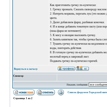
Как приготовить гречку по-купечески:
1. Гречку промыть. Смазать сковороду маслом 
2. Натереть морковь, порезать лук (это можно
цвета.
3. Далее добавляем фарш, разбивая комочки.
4. И в конце добавить томатную пасту (или п
(пока фарш не потемнеет)
5. К мясу и овощам выложить гречку.
6. Залить кипятком так, чтобы гречка была сле
7. Тушить гречку по-купечески на медленном ог
воды, повторить действия.
8. В готовую гречку по-купечески добавить м
молотый перец и лавровый лист.
Подавать гречку по-купечески горячей.
Вернуться к началу
Спонсор
Показать сообщения:
Список форумов Городской инт
Страница
1
из
2