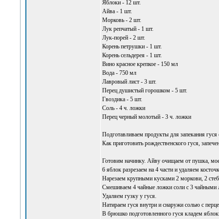
Яблоки - 12 шт.
Айва - 1 шт.
Морковь - 2 шт.
Лук репчатый - 1 шт.
Лук-порей - 2 шт.
Корень петрушки - 1 шт.
Корень сельдерея - 1 шт.
Вино красное крепкое - 150 мл
Вода - 750 мл
Лавровый лист - 3 шт.
Перец душистый горошком - 5 шт.
Гвоздика - 5 шт.
Соль - 4 ч. ложки
Перец черный молотый - 3 ч. ложки
Подготавливаем продукты для запекания гуся 
Как приготовить рождественского гуся, запече
Готовим начинку. Айву очищаем от пушка, мое
6 яблок разрезаем на 4 части и удаляем косточк
Нарезаем крупными кусками 2 моркови, 2 стебл
Смешиваем 4 чайные ложки соли с 3 чайными 
Удаляем гузку у гуся.
Натираем гуся внутри и снаружи солью с перце
В брюшко подготовленного гуся кладем яблоки 