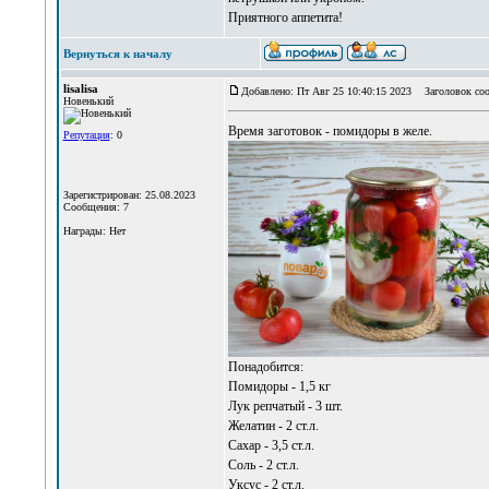
Приятного аппетита!
Вернуться к началу
lisalisa
Добавлено: Пт Авг 25 10:40:15 2023
Заголовок соо
Новенький
Время заготовок -
помидоры в желе
.
Репутация
: 0
Зарегистрирован: 25.08.2023
Сообщения: 7
Награды: Нет
Понадобится:
Помидоры - 1,5 кг
Лук репчатый - 3 шт.
Желатин - 2 ст.л.
Сахар - 3,5 ст.л.
Соль - 2 ст.л.
Уксус - 2 ст.л.