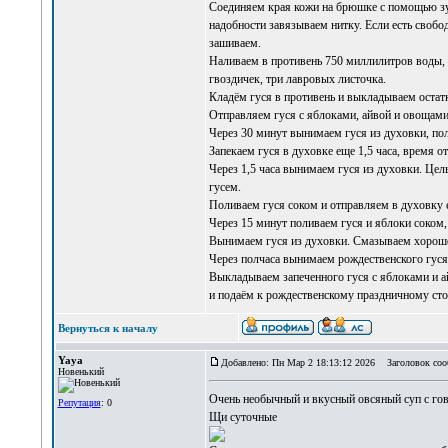
Соединяем края кожи на брюшке с помощью зуб
надобности завязываем нитку. Если есть свобо
зашиваем.
Наливаем в противень 750 миллилитров воды, 
гвоздичек, три лавровых листочка.
Кладём гуся в противень и выкладываем остатк
Отправляем гуся с яблоками, айвой и овощами 
Через 30 минут вынимаем гуся из духовки, пол
Запекаем гуся в духовке еще 1,5 часа, время 
Через 1,5 часа вынимаем гуся из духовки. Цел
гусем.
Поливаем гуся соком и отправляем в духовку е
Через 15 минут поливаем гуся и яблоки соком,
Вынимаем гуся из духовки. Смазываем хорошо 
Через полчаса вынимаем рождественского гуся 
Выкладываем запеченного гуся с яблоками и а
и подаём к рождественскому праздничному сто
Вернуться к началу
Yaya
Добавлено: Пн Мар 2 18:13:12 2026
Заголовок соо
Новенький
Очень необычный и вкусный
овсяный суп с го
Репутация
: 0
Щи суточные