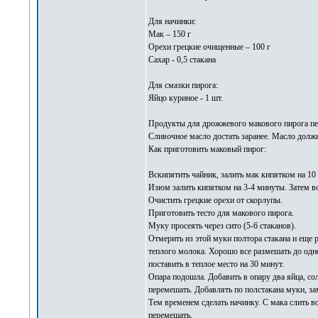
Для начинки:
Мак – 150 г
Орехи грецкие очищенные – 100 г
Сахар - 0,5 стакана
Для смазки пирога:
Яйцо куриное - 1 шт.
Продукты для дрожжевого макового пирога пе
Сливочное масло достать заранее. Масло долж
Как приготовить маковый пирог:
Вскипятить чайник, залить мак кипятком на 1
Изюм залить кипятком на 3-4 минуты. Затем вод
Очистить грецкие орехи от скорлупы.
Приготовить тесто для макового пирога.
Муку просеять через сито (5-6 стаканов).
Отмерить из этой муки полтора стакана и еще р
теплого молока. Хорошо все размешать до одно
поставить в теплое место на 30 минут.
Опара подошла. Добавить в опару два яйца, со
перемешать. Добавлять по полстакана муки, зам
Тем временем сделать начинку. С мака слить в
перемешать.