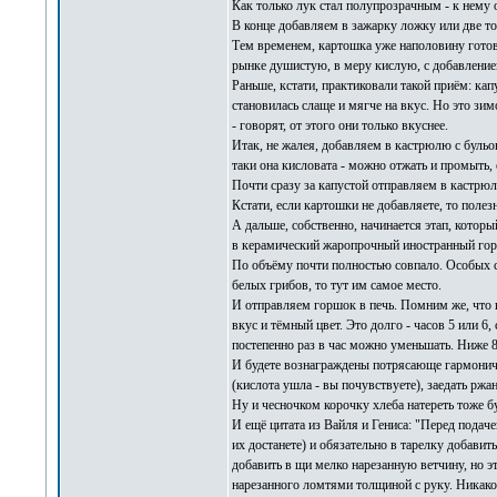
Как только лук стал полупрозрачным - к нему 
В конце добавляем в зажарку ложку или две т
Тем временем, картошка уже наполовину готова
рынке душистую, в меру кислую, с добавление
Раньше, кстати, практиковали такой приём: кап
становилась слаще и мягче на вкус. Но это зим
- говорят, от этого они только вкуснее.
Итак, не жалея, добавляем в кастрюлю с бульо
таки она кисловата - можно отжать и промыть, 
Почти сразу за капустой отправляем в кастрю
Кстати, если картошки не добавляете, то поле
А дальше, собственно, начинается этап, которы
в керамический жаропрочный иностранный гор
По объёму почти полностью совпало. Особых спе
белых грибов, то тут им самое место.
И отправляем горшок в печь. Помним же, что щ
вкус и тёмный цвет. Это долго - часов 5 или 6,
постепенно раз в час можно уменьшать. Ниже 80
И будете вознаграждены потрясающе гармоничн
(кислота ушла - вы почувствуете), заедать ржа
Ну и чесночком корочку хлеба натереть тоже бу
И ещё цитата из Вайля и Гениса: "Перед подач
их достанете) и обязательно в тарелку добавит
добавить в щи мелко нарезанную ветчину, но э
нарезанного ломтями толщиной с руку. Никаког