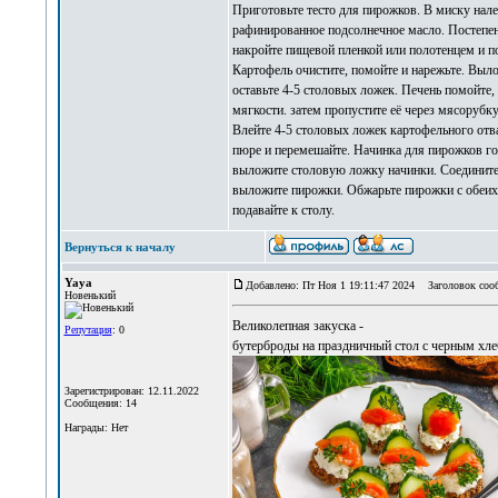
Приготовьте тесто для пирожков. В миску нале
рафинированное подсолнечное масло. Постепен
накройте пищевой пленкой или полотенцем и пос
Картофель очистите, помойте и нарежьте. Выло
оставьте 4-5 столовых ложек. Печень помойте,
мягкости. затем пропустите её через мясорубк
Влейте 4-5 столовых ложек картофельного отва
пюре и перемешайте. Начинка для пирожков гот
выложите столовую ложку начинки. Соедините
выложите пирожки. Обжарьте пирожки с обеих 
подавайте к столу.
Вернуться к началу
Yaya
Добавлено: Пт Ноя 1 19:11:47 2024
Заголовок соо
Новенький
Великолепная закуска -
Репутация
: 0
бутерброды на праздничный стол с черным хл
Зарегистрирован: 12.11.2022
Сообщения: 14
Награды: Нет