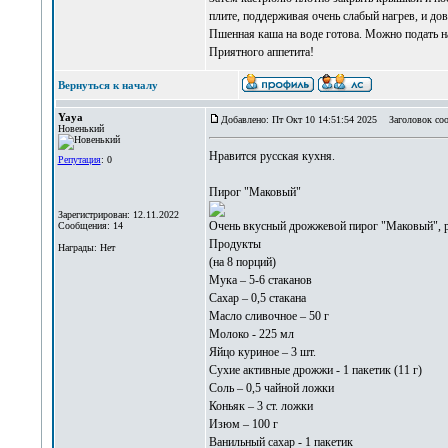
плите, поддерживая очень слабый нагрев, и до
Пшенная каша на воде готова. Можно подать на
Приятного аппетита!
Вернуться к началу
Yaya
Добавлено: Пт Окт 10 14:51:54 2025
Заголовок соо
Новенький
Нравится
русская кухня
.
Репутация
: 0
Пирог "Маковый"
Зарегистрирован: 12.11.2022
Очень вкусный дрожжевой пирог "Маковый", ре
Сообщения: 14
Продукты
Награды: Нет
(на 8 порций)
Мука – 5-6 стаканов
Сахар – 0,5 стакана
Масло сливочное – 50 г
Молоко - 225 мл
Яйцо куриное – 3 шт.
Сухие активные дрожжи - 1 пакетик (11 г)
Соль – 0,5 чайной ложки
Коньяк – 3 ст. ложки
Изюм – 100 г
Ванильный сахар - 1 пакетик