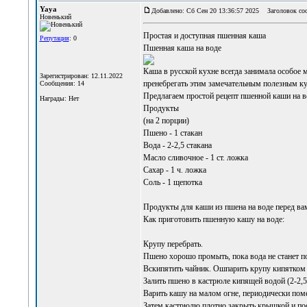
Yaya
Добавлено: Сб Сен 20 13:36:57 2025
Заголовок со
Новенький
Простая и доступная
пшенная каша
Репутация
: 0
Пшенная каша на воде
Каша в русской кухне всегда занимала особое м
Зарегистрирован: 12.11.2022
пренебрегать этим замечательным полезным ку
Сообщения: 14
Предлагаем простой рецепт пшенной каши на во
Награды: Нет
Продукты
(на 2 порции)
Пшено - 1 стакан
Вода - 2-2,5 стакана
Масло сливочное - 1 ст. ложка
Сахар - 1 ч. ложка
Соль - 1 щепотка
Продукты для каши из пшена на воде перед ва
Как приготовить пшенную кашу на воде:
Крупу перебрать.
Пшено хорошо промыть, пока вода не станет п
Вскипятить чайник. Ошпарить крупу кипятком (
Залить пшено в кастрюле кипящей водой (2-2,5 
Варить кашу на малом огне, периодически поме
Затем кастрюлю плотно закрыть крышкой и пост